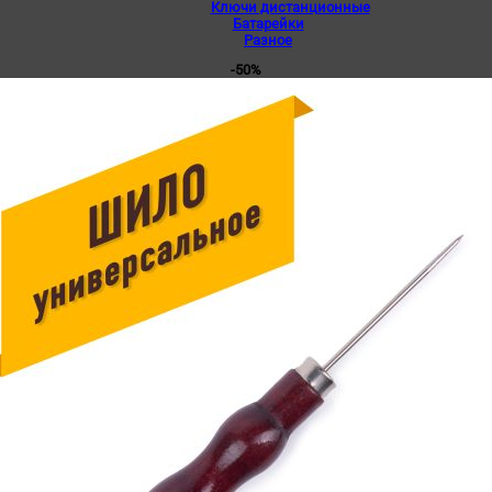
Ключи дистанционные
Батарейки
Разное
-50%