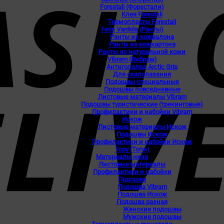
Forestali (Форестали)
Клея Forestali
Термопласты Forestali
Feris Vardola (Ранты)
Ранты из кожвалона
Ранты из кожкартона
Ранты из натуральной кожи
Vibram (Вибрам)
Антигололед Arctic Grip
Для скалолазания
Подошвы специальные
Подошвы повседневные
Листовые материалы Vibram
Подошвы туристические (трекинговые)
Профилактики и набойки Vibram
Искож
Листовые материалы Искож
Подошвы Искож
Профилактики и набойки Искож
Topy (Топи)
Материалы низа
Листовые материалы
Профилактики и набойки
Подошва
Подошва Vibram
Подошва Искож
Подошва разная
Женские подошвы
Мужские подошвы