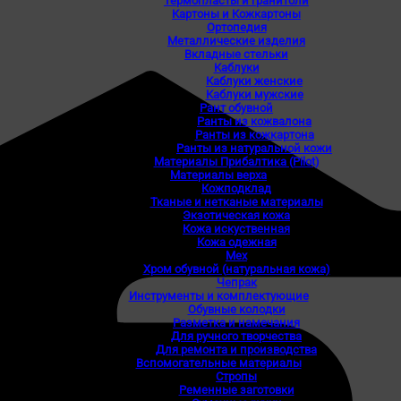
Термопласты и гранитоли
Картоны и Кожкартоны
Ортопедия
Металлические изделия
Вкладные стельки
Каблуки
Каблуки женские
Каблуки мужские
Рант обувной
Ранты из кожвалона
Ранты из кожкартона
Ранты из натуральной кожи
Материалы Прибалтика (Pilot)
Материалы верха
Кожподклад
Тканые и нетканые материалы
Экзотическая кожа
Кожа искуственная
Кожа одежная
Мех
Хром обувной (натуральная кожа)
Чепрак
Инструменты и комплектующие
Обувные колодки
Разметка и намечания
Для ручного творчества
Для ремонта и производства
Вспомогательные материалы
Стропы
Ременные заготовки