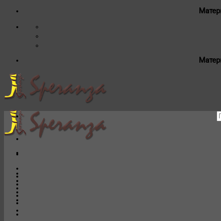
Матер
Матер
И