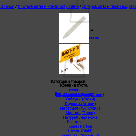
Главная
/
Инструменты и комплектующие
/
Для ремонта и производств
Корзина пуста.
Вернуться в магазин
0
Корзина
Категории товаров
Корзина пуста.
Стоки
Вернуться в магазин
Обувные колодки (Стоки)
Каблуки (Стоки)
Подошва (стоки)
Инструменты (Стоки)
Молния (Стоки)
Натуральная кожа
Бренды
Kenda Farben
Шталь (Stahl)
Speranza (Сперанца)