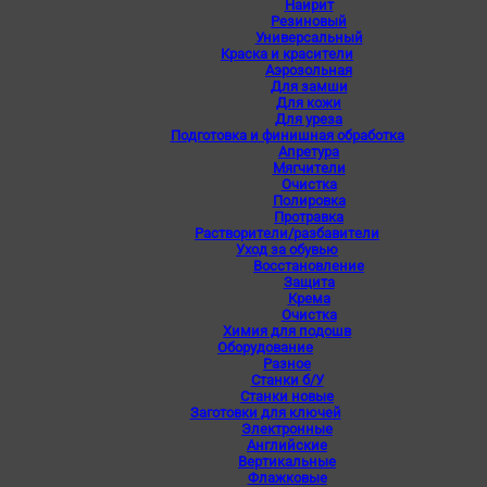
Наирит
Резиновый
Универсальный
Краска и красители
Аэрозольная
Для замши
Для кожи
Для уреза
Подготовка и финишная обработка
Апретура
Мягчители
Очистка
Полировка
Протравка
Растворители/разбавители
Уход за обувью
Восстановление
Защита
Крема
Очистка
Химия для подошв
Оборудование
Разное
Станки б/У
Станки новые
Заготовки для ключей
Электронные
Английские
Вертикальные
Флажковые