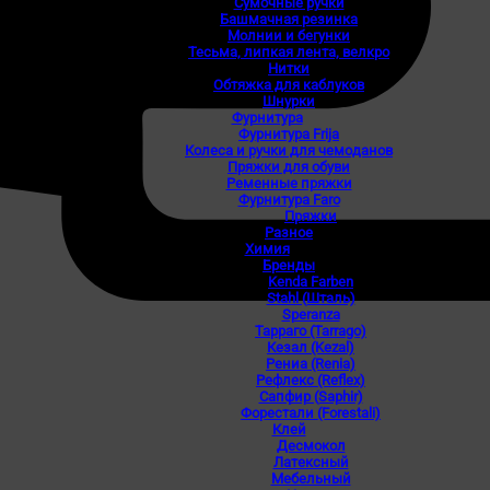
Сумочные ручки
Башмачная резинка
Молнии и бегунки
Тесьма, липкая лента, велкро
Нитки
Обтяжка для каблуков
Шнурки
Фурнитура
Фурнитура Frija
Колеса и ручки для чемоданов
Пряжки для обуви
Ременные пряжки
Фурнитура Faro
Пряжки
Разное
Химия
Бренды
Kenda Farben
Stahl (Шталь)
Speranza
Тарраго (Tarrago)
Кезал (Kezal)
Рениа (Renia)
Рефлекс (Reflex)
Сапфир (Saphir)
Форестали (Forestali)
Клей
Десмокол
Латексный
Мебельный