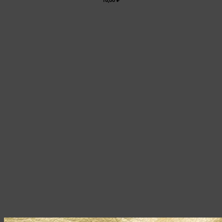
18,00
₽
вариаций.
Опции
можно
выбрать
на
странице
товара.