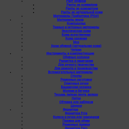
Рант обувной
Ранты из кожвалона
Ранты из кожкартона
Ранты из натуральной кожи
Материалы Прибалтика (Pilot)
Материалы верха
Кожподклад
Тканые и нетканые материалы
Экзотическая кожа
Кожа искуственная
Кожа одежная
Мех
Хром обувной (натуральная кожа)
Чепрак
Инструменты и комплектующие
Обувные колодки
Разметка и намечания
Для ручного творчества
Для ремонта и производства
Вспомогательные материалы
Стропы
Ременные заготовки
Сумочные ручки
Башмачная резинка
Молнии и бегунки
Тесьма, липкая лента, велкро
Нитки
Обтяжка для каблуков
Шнурки
Фурнитура
Фурнитура Frija
Колеса и ручки для чемоданов
Пряжки для обуви
Ременные пряжки
Фурнитура Faro