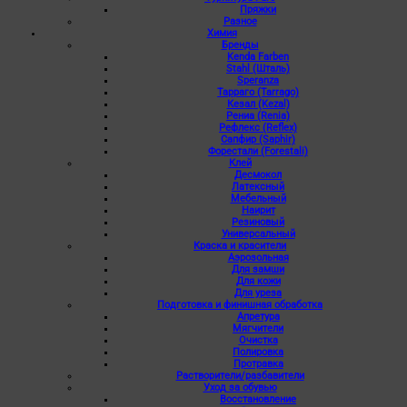
Пряжки
Разное
Химия
Бренды
Kenda Farben
Stahl (Шталь)
Speranza
Тарраго (Tarrago)
Кезал (Kezal)
Рениа (Renia)
Рефлекс (Reflex)
Сапфир (Saphir)
Форестали (Forestali)
Клей
Десмокол
Латексный
Мебельный
Наирит
Резиновый
Универсальный
Краска и красители
Аэрозольная
Для замши
Для кожи
Для уреза
Подготовка и финишная обработка
Апретура
Мягчители
Очистка
Полировка
Протравка
Растворители/разбавители
Уход за обувью
Восстановление