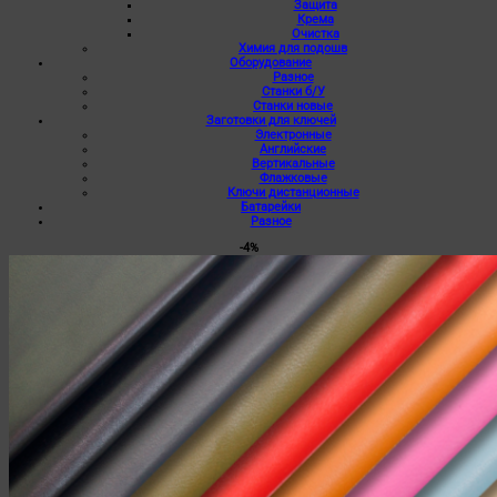
Защита
Крема
Очистка
Химия для подошв
Оборудование
Разное
Станки б/У
Станки новые
Заготовки для ключей
Электронные
Английские
Вертикальные
Флажковые
Ключи дистанционные
Батарейки
Разное
-4%