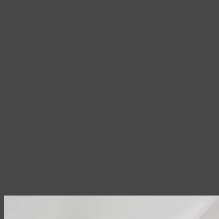
на
странице
товара.