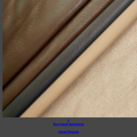
+
Этот
Быстрый просмотр
товар
Хром Верона
имеет
несколько