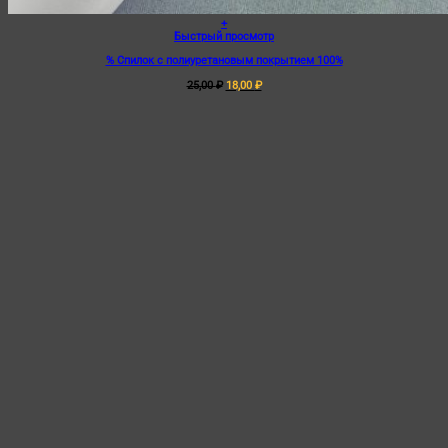
+
Быстрый просмотр
% Спилок с полиуретановым покрытием 100%
Первоначальная
Текущая
25,00
₽
18,00
₽
цена
цена:
составляла
18,00 ₽.
25,00 ₽.