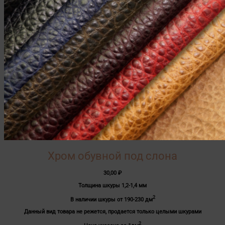
Хром обувной под слона
30,00
₽
Толщина шкуры 1,2-1,4 мм
2
В наличии шкуры от 190-230 дм
Данный вид товара не режется, продается только целыми шкурами
2