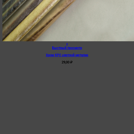
+
Этот
Быстрый просмотр
товар
Хром КРС цветной металик
имеет
несколько
29,00
₽
вариаций.
Опции
можно
выбрать
на
странице
товара.