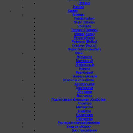
Пряжки
Разное
Химия
Бренды
Kenda Farben
Stahl (Шталь)
Speranza
Тарраго (Tarrago)
Кезал (Kezal)
Рениа (Renia)
Рефлекс (Reflex)
Сапфир (Saphir)
Форестали (Forestali)
Клей
Десмокол
Латексный
Мебельный
Наирит
Резиновый
Универсальный
Краска и красители
Аэрозольная
Для замши
Для кожи
Для уреза
Подготовка и финишная обработка
Апретура
Мягчители
Очистка
Полировка
Протравка
Растворители/разбавители
Уход за обувью
Восстановление