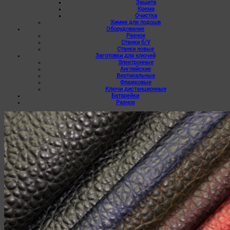
Защита
Крема
Очистка
Химия для подошв
Оборудование
Разное
Станки б/У
Станки новые
Заготовки для ключей
Электронные
Английские
Вертикальные
Флажковые
Ключи дистанционные
Батарейки
Разное