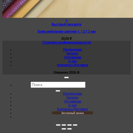
+
Этот
Быстрый просмотр
товар
Кожа мебельная цветная т. 1,2-1,3 мм
имеет
несколько
20,00
₽
вариаций.
Политика конфиденциальности
Опции
можно
Распродажа
выбрать
Каталог
на
Оптовикам
странице
О нас
товара.
Контакты/Доставка
Сперанза 2026 ©
Искать:
Распродажа
Каталог
Оптовикам
О нас
Контакты/Доставка
Бесплатный звонок