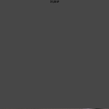
31,00
₽
вариаций.
Опции
можно
выбрать
на
странице
товара.