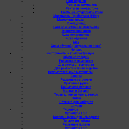
Рант обувной
Ранты из кожвалона
Ранты из кожкартона
Ранты из натуральной кожи
Материалы Прибалтика (Pilot)
Материалы верха
Кожподклад
Тканые и нетканые материалы
Экзотическая кожа
Кожа искуственная
Кожа одежная
Мех
Хром обувной (натуральная кожа)
Чепрак
Инструменты и комплектующие
Обувные колодки
Разметка и намечания
Для ручного творчества
Для ремонта и производства
Вспомогательные материалы
Стропы
Ременные заготовки
Сумочные ручки
Башмачная резинка
Молнии и бегунки
Тесьма, липкая лента, велкро
Нитки
Обтяжка для каблуков
Шнурки
Фурнитура
Фурнитура Frija
Колеса и ручки для чемоданов
Пряжки для обуви
Ременные пряжки
Фурнитура Faro