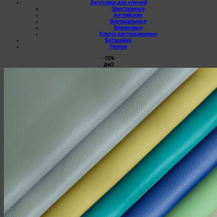
Заготовки для ключей
Электронные
Английские
Вертикальные
Флажковые
Ключи дистанционные
Батарейки
Разное
-10%
дм2