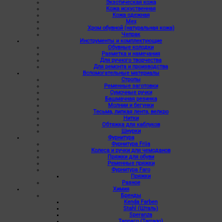
Экзотическая кожа
Кожа искуственная
Кожа одежная
Мех
Хром обувной (натуральная кожа)
Чепрак
Инструменты и комплектующие
Обувные колодки
Разметка и намечания
Для ручного творчества
Для ремонта и производства
Вспомогательные материалы
Стропы
Ременные заготовки
Сумочные ручки
Башмачная резинка
Молнии и бегунки
Тесьма, липкая лента, велкро
Нитки
Обтяжка для каблуков
Шнурки
Фурнитура
Фурнитура Frija
Колеса и ручки для чемоданов
Пряжки для обуви
Ременные пряжки
Фурнитура Faro
Пряжки
Разное
Химия
Бренды
Kenda Farben
Stahl (Шталь)
Speranza
Тарраго (Tarrago)