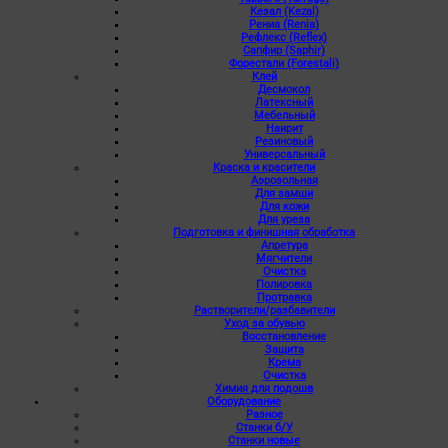
Кезал (Kezal)
Рениа (Renia)
Рефлекс (Reflex)
Сапфир (Saphir)
Форестали (Forestali)
Клей
Десмокол
Латексный
Мебельный
Наирит
Резиновый
Универсальный
Краска и красители
Аэрозольная
Для замши
Для кожи
Для уреза
Подготовка и финишная обработка
Апретура
Мягчители
Очистка
Полировка
Протравка
Растворители/разбавители
Уход за обувью
Восстановление
Защита
Крема
Очистка
Химия для подошв
Оборудование
Разное
Станки б/У
Станки новые