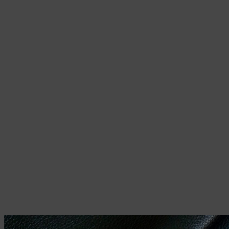
можно
выбрать
на
странице
товара.