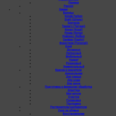
Пряжки
Разное
Химия
Бренды
Kenda Farben
Stahl (Шталь)
Speranza
Тарраго (Tarrago)
Кезал (Kezal)
Рениа (Renia)
Рефлекс (Reflex)
Сапфир (Saphir)
Форестали (Forestali)
Клей
Десмокол
Латексный
Мебельный
Наирит
Резиновый
Универсальный
Краска и красители
Аэрозольная
Для замши
Для кожи
Для уреза
Подготовка и финишная обработка
Апретура
Мягчители
Очистка
Полировка
Протравка
Растворители/разбавители
Уход за обувью
Восстановление