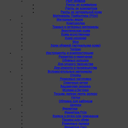
Рант обувной
Ранты из кожвалона
Ранты из кожкартона
Ранты из натуральной кожи
Материалы Прибалтика (Pilot)
Материалы верха
Кожподклад
Тканые и нетканые материалы
Экзотическая кожа
Кожа искуственная
Кожа одежная
Мех
Хром обувной (натуральная кожа)
Чепрак
Инструменты и комплектующие
Разметка и намечания
Обувные колодки
Для ручного творчества
Для ремонта и производства
Вспомогательные материалы
Стропы
Ременные заготовки
Сумочные ручки
Башмачная резинка
Молнии и бегунки
Тесьма, липкая лента, велкро
Нитки
Обтяжка для каблуков
Шнурки
Фурнитура
Фурнитура Frija
Колеса и ручки для чемоданов
Пряжки для обуви
Ременные пряжки
Фурнитура Faro