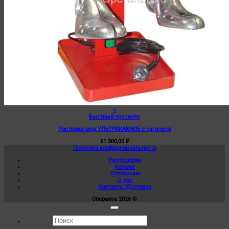
+
Быстрый просмотр
Растяжка мод.УЛЬТРАКАМ80Е с нагревом
61 500,00
₽
Политика конфиденциальности
Распродажа
Каталог
Оптовикам
О нас
Контакты/Доставка
Сперанза 2026 ©
Искать: