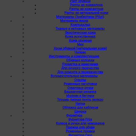
Рант обувной
Ранты из кожвалона
Ранты из кожкартона
Ранты из натуральной кожи
Материалы Прибалтика (Pilot)
Материалы верха
Кожподклад
Тканые и нетканые материалы
Экзотическая кожа
Кожа искуственная
Кожа одежная
Мех
Хром обувной (натуральная кожа)
Чепрак
Инструменты и комплектующие
Обувные колодки
Разметка и намечания
Для ручного творчества
Для ремонта и производства
Вспомогательные материалы
Стропы
Ременные заготовки
Сумочные ручки
Башмачная резинка
Молнии и бегунки
Тесьма, липкая лента, велкро
Нитки
Обтяжка для каблуков
Шнурки
Фурнитура
Фурнитура Frija
Колеса и ручки для чемоданов
Пряжки для обуви
Ременные пряжки
Фурнитура Faro