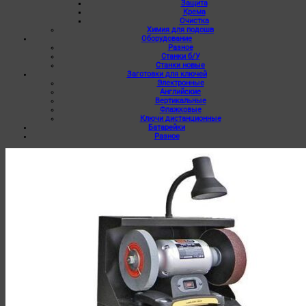
Защита
Крема
Очистка
Химия для подошв
Оборудование
Разное
Станки б/У
Станки новые
Заготовки для ключей
Электронные
Английские
Вертикальные
Флажковые
Ключи дистанционные
Батарейки
Разное