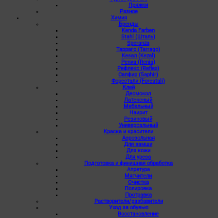
Пряжки
Разное
Химия
Бренды
Kenda Farben
Stahl (Шталь)
Speranza
Тарраго (Tarrago)
Кезал (Kezal)
Рениа (Renia)
Рефлекс (Reflex)
Сапфир (Saphir)
Форестали (Forestali)
Клей
Десмокол
Латексный
Мебельный
Наирит
Резиновый
Универсальный
Краска и красители
Аэрозольная
Для замши
Для кожи
Для уреза
Подготовка и финишная обработка
Апретура
Мягчители
Очистка
Полировка
Протравка
Растворители/разбавители
Уход за обувью
Восстановление