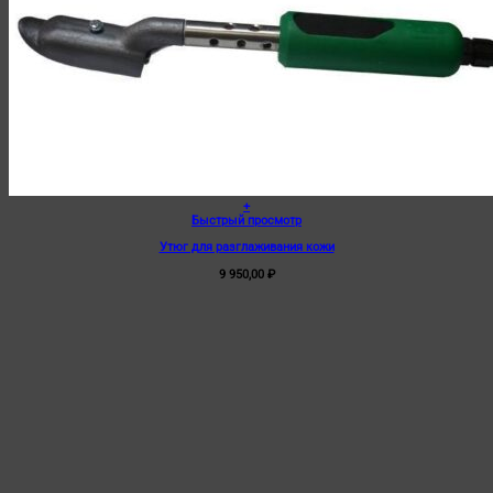
+
Быстрый просмотр
Утюг для разглаживания кожи
9 950,00
₽