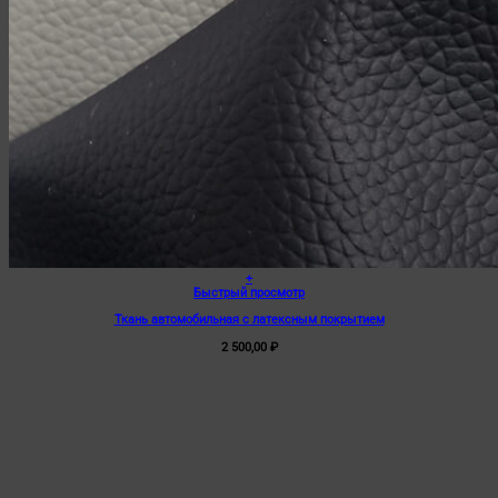
+
Этот
Быстрый просмотр
товар
Ткань автомобильная с латексным покрытием
имеет
несколько
2 500,00
₽
вариаций.
Опции
можно
выбрать
на
странице
товара.