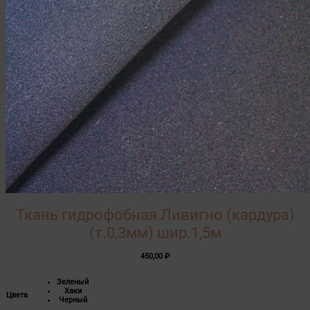
Ткань гидрофобная Ливигно (кардура)
(т.0,3мм) шир.1,5м
450,00
₽
Зеленый
Хаки
Цвета
Черный