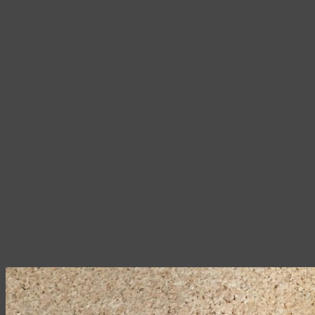
380,00 ₽
странице
товара.