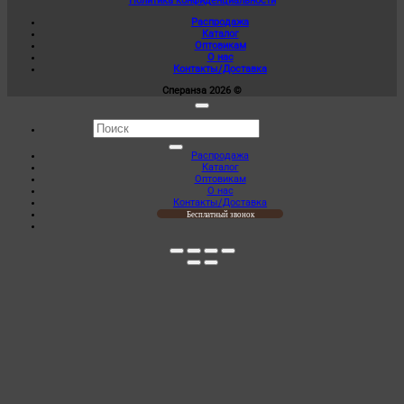
Политика конфиденциальности
Опции
650,00 ₽
можно
Распродажа
–
выбрать
Каталог
690,00 ₽
на
Оптовикам
странице
О нас
товара.
Контакты/Доставка
Сперанза 2026 ©
Искать:
Распродажа
Каталог
Оптовикам
О нас
Контакты/Доставка
Бесплатный звонок