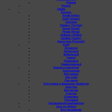
Пряжки
Разное
Химия
Бренды
Kenda Farben
Stahl (Шталь)
Speranza
Тарраго (Tarrago)
Кезал (Kezal)
Рениа (Renia)
Рефлекс (Reflex)
Сапфир (Saphir)
Форестали (Forestali)
Клей
Десмокол
Латексный
Мебельный
Наирит
Резиновый
Универсальный
Краска и красители
Аэрозольная
Для замши
Для кожи
Для уреза
Подготовка и финишная обработка
Апретура
Мягчители
Очистка
Полировка
Протравка
Растворители/разбавители
Уход за обувью
Восстановление