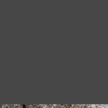
цен:
Опции
945,00 ₽
можно
–
выбрать
1
на
110,00 ₽
странице
товара.