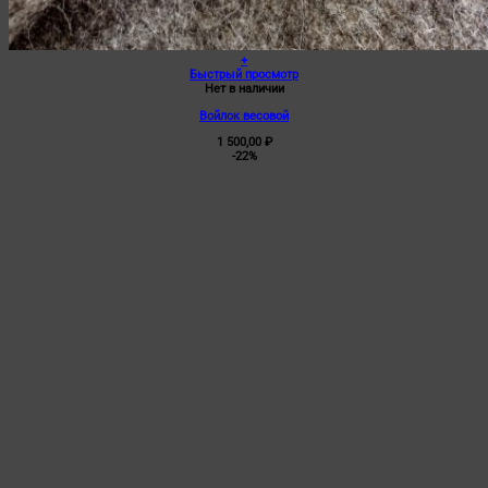
+
Быстрый просмотр
Нет в наличии
Войлок весовой
1 500,00
₽
-22%