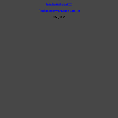
+
Быстрый просмотр
Пробка португальская шир.1м
350,00
₽