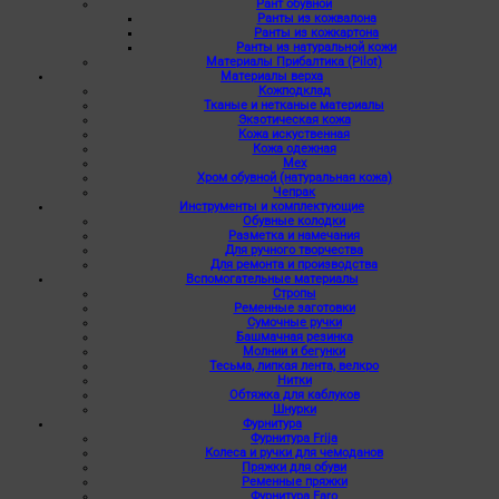
Рант обувной
Ранты из кожвалона
Ранты из кожкартона
Ранты из натуральной кожи
Материалы Прибалтика (Pilot)
Материалы верха
Кожподклад
Тканые и нетканые материалы
Экзотическая кожа
Кожа искуственная
Кожа одежная
Мех
Хром обувной (натуральная кожа)
Чепрак
Инструменты и комплектующие
Обувные колодки
Разметка и намечания
Для ручного творчества
Для ремонта и производства
Вспомогательные материалы
Стропы
Ременные заготовки
Сумочные ручки
Башмачная резинка
Молнии и бегунки
Тесьма, липкая лента, велкро
Нитки
Обтяжка для каблуков
Шнурки
Фурнитура
Фурнитура Frija
Колеса и ручки для чемоданов
Пряжки для обуви
Ременные пряжки
Фурнитура Faro