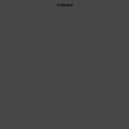
13 800,00
₽