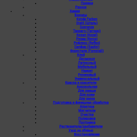
Пряжки
Разное
Химия
Бренды
Kenda Farben
Stahl (Шталь)
Speranza
Тарраго (Tarrago)
Кезал (Kezal)
Рениа (Renia)
Рефлекс (Reflex)
Сапфир (Saphir)
Форестали (Forestali)
Клей
Десмокол
Латексный
Мебельный
Наирит
Резиновый
Универсальный
Краска и красители
Аэрозольная
Для замши
Для кожи
Для уреза
Подготовка и финишная обработка
Апретура
Мягчители
Очистка
Полировка
Протравка
Растворители/разбавители
Уход за обувью
Восстановление