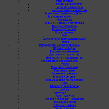
Рант обувной
Ранты из кожвалона
Ранты из кожкартона
Ранты из натуральной кожи
Материалы Прибалтика (Pilot)
Материалы верха
Кожподклад
Тканые и нетканые материалы
Экзотическая кожа
Кожа искуственная
Кожа одежная
Мех
Хром обувной (натуральная кожа)
Чепрак
Инструменты и комплектующие
Обувные колодки
Разметка и намечания
Для ручного творчества
Для ремонта и производства
Вспомогательные материалы
Стропы
Ременные заготовки
Сумочные ручки
Башмачная резинка
Молнии и бегунки
Тесьма, липкая лента, велкро
Нитки
Обтяжка для каблуков
Шнурки
Фурнитура
Фурнитура Frija
Колеса и ручки для чемоданов
Пряжки для обуви
Ременные пряжки
Фурнитура Faro