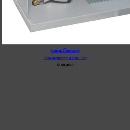
+
Быстрый просмотр
Термоактиватор 4900010220
55 000,00
₽