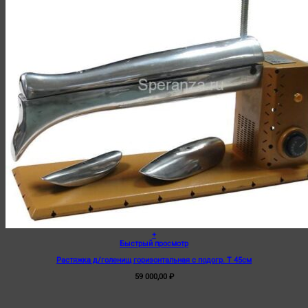
+
Быстрый просмотр
Растяжка д/голенищ горизонтальная с подогр. Т 45см
59 000,00
₽