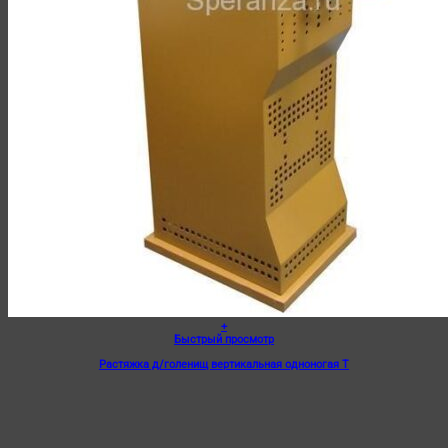
+
Быстрый просмотр
Растяжка д/голенищ вертикальная одноногая Т