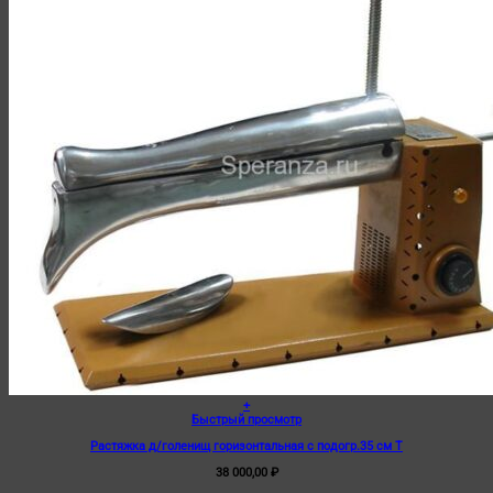
+
Быстрый просмотр
Растяжка д/голенищ горизонтальная с подогр.35 см Т
38 000,00
₽