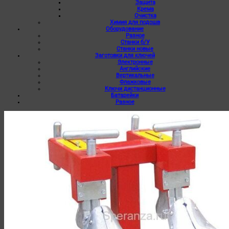
Защита
Крема
Очистка
Химия для подошв
Оборудование
Разное
Станки б/У
Станки новые
Заготовки для ключей
Электронные
Английские
Вертикальные
Флажковые
Ключи дистанционные
Батарейки
Разное