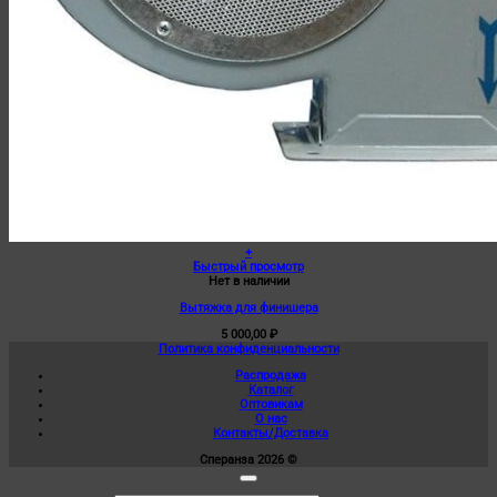
+
Быстрый просмотр
Нет в наличии
Вытяжка для финишера
5 000,00
₽
Политика конфиденциальности
Распродажа
Каталог
Оптовикам
О нас
Контакты/Доставка
Сперанза 2026 ©