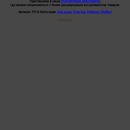
Приглашаем в наши
РОЗНИЧНЫЕ МАГАЗИНЫ
,
коже
где можно ознакомиться с более расширенным ассортиментов товаров:
250мл
Артикул:
Р216
Категории:
Для кожи
,
Очистка
,
Рефлекс (Reflex)
Похожие