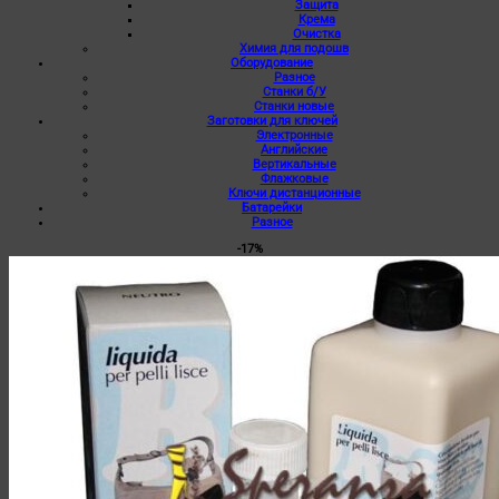
Защита
Крема
Очистка
Химия для подошв
Оборудование
Разное
Станки б/У
Станки новые
Заготовки для ключей
Электронные
Английские
Вертикальные
Флажковые
Ключи дистанционные
Батарейки
Разное
-17%