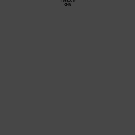
1 935,00
₽
-24%