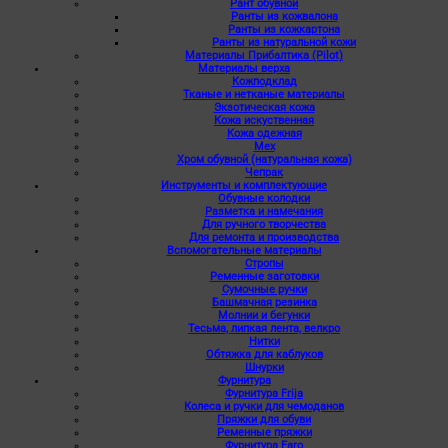
Рант обувной
Ранты из кожвалона
Ранты из кожкартона
Ранты из натуральной кожи
Материалы Прибалтика (Pilot)
Материалы верха
Кожподклад
Тканые и нетканые материалы
Экзотическая кожа
Кожа искуственная
Кожа одежная
Мех
Хром обувной (натуральная кожа)
Чепрак
Инструменты и комплектующие
Обувные колодки
Разметка и намечания
Для ручного творчества
Для ремонта и производства
Вспомогательные материалы
Стропы
Ременные заготовки
Сумочные ручки
Башмачная резинка
Молнии и бегунки
Тесьма, липкая лента, велкро
Нитки
Обтяжка для каблуков
Шнурки
Фурнитура
Фурнитура Frija
Колеса и ручки для чемоданов
Пряжки для обуви
Ременные пряжки
Фурнитура Faro