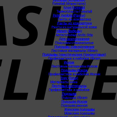
Forestali (Форестали)
Клея Forestali
Термопласты Forestali
Feris Vardola (Ранты)
Ранты из кожвалона
Ранты из кожкартона
Ранты из натуральной кожи
Vibram (Вибрам)
Антигололед Arctic Grip
Для скалолазания
Подошвы специальные
Подошвы повседневные
Листовые материалы Vibram
Подошвы туристические (трекинговые)
Профилактики и набойки Vibram
Искож
Листовые материалы Искож
Подошвы Искож
Профилактики и набойки Искож
Topy (Топи)
Материалы низа
Листовые материалы
Профилактики и набойки
Подошва
Подошва Vibram
Подошва Искож
Подошва разная
Женские подошвы
Мужские подошвы