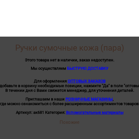
Ручки сумочные кожа (пара)
Этого товара нет в наличии, заказ недоступен.
Мы осуществляем
БЫСТРУЮ ДОСТАВКУ
Для оформления
ОПТОВЫХ ЗАКАЗОВ
 добавьте в корзину необходимые позиции, нажмите "Да" в поле "оптовы
В течении дня с Вами свяжется менеджер, для уточнения деталей.
Приглашаем в наши
РОЗНИЧНЫЕ МАГАЗИНЫ
,
где можно ознакомиться с более расширенным ассортиментов товаров
Артикул:
ак681
Категория:
Вспомогательные материалы
Похожие