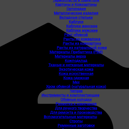
Термопласты и гранитоли
Картоны и Кожкартоны
Ортопедия
Металлические изделия
Вкладные стельки
Каблуки
Каблуки женские
Каблуки мужские
Рант обувной
Ранты из кожвалона
Ранты из кожкартона
Ранты из натуральной кожи
Материалы Прибалтика (Pilot)
Материалы верха
Кожподклад
Тканые и нетканые материалы
Экзотическая кожа
Кожа искуственная
Кожа одежная
Мех
Хром обувной (натуральная кожа)
Чепрак
Инструменты и комплектующие
Обувные колодки
Разметка и намечания
Для ручного творчества
Для ремонта и производства
Вспомогательные материалы
Стропы
Ременные заготовки