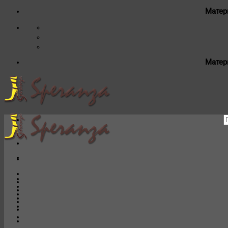
Матер
Матер
И