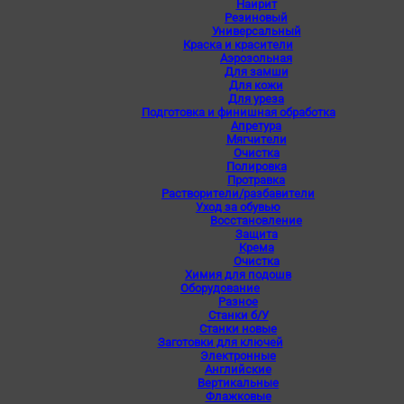
Наирит
Резиновый
Универсальный
Краска и красители
Аэрозольная
Для замши
Для кожи
Для уреза
Подготовка и финишная обработка
Апретура
Мягчители
Очистка
Полировка
Протравка
Растворители/разбавители
Уход за обувью
Восстановление
Защита
Крема
Очистка
Химия для подошв
Оборудование
Разное
Станки б/У
Станки новые
Заготовки для ключей
Электронные
Английские
Вертикальные
Флажковые