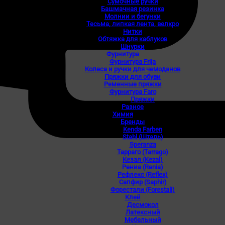
Сумочные ручки
Башмачная резинка
Молнии и бегунки
Тесьма, липкая лента, велкро
Нитки
Обтяжка для каблуков
Шнурки
Фурнитура
Фурнитура Frija
Колеса и ручки для чемоданов
Пряжки для обуви
Ременные пряжки
Фурнитура Faro
Пряжки
Разное
Химия
Бренды
Kenda Farben
Stahl (Шталь)
Speranza
Тарраго (Tarrago)
Кезал (Kezal)
Рениа (Renia)
Рефлекс (Reflex)
Сапфир (Saphir)
Форестали (Forestali)
Клей
Десмокол
Латексный
Мебельный