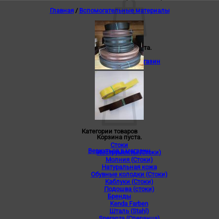
Главная
/
Вспомогательные материалы
Корзина пуста.
Вернуться в магазин
0
Корзина
Категории товаров
Корзина пуста.
Стоки
Вернуться в магазин
Инструменты (Стоки)
Молния (Стоки)
Натуральная кожа
Обувные колодки (Стоки)
Каблуки (Стоки)
Подошва (стоки)
Бренды
Kenda Farben
Шталь (Stahl)
Speranza (Сперанца)