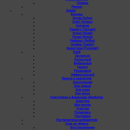
Пряжки
Разное
Химия
Бренды
Kenda Farben
Stahl (Шталь)
Speranza
Тарраго (Tarrago)
Кезал (Kezal)
Рениа (Renia)
Рефлекс (Reflex)
Сапфир (Saphir)
Форестали (Forestali)
Клей
Десмокол
Латексный
Мебельный
Наирит
Резиновый
Универсальный
Краска и красители
Аэрозольная
Для замши
Для кожи
Для уреза
Подготовка и финишная обработка
Апретура
Мягчители
Очистка
Полировка
Протравка
Растворители/разбавители
Уход за обувью
Восстановление