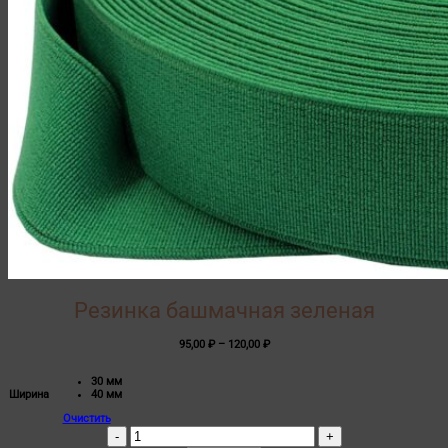
Резинка башмачная зеленая
Диапазон
95,00
₽
–
120,00
₽
цен:
95,00 ₽
30 мм
–
Ширина
40 мм
120,00 ₽
Очистить
Количество
товара