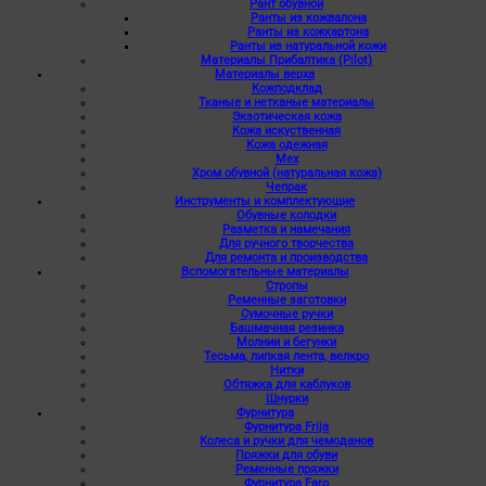
Рант обувной
Ранты из кожвалона
Ранты из кожкартона
Ранты из натуральной кожи
Материалы Прибалтика (Pilot)
Материалы верха
Кожподклад
Тканые и нетканые материалы
Экзотическая кожа
Кожа искуственная
Кожа одежная
Мех
Хром обувной (натуральная кожа)
Чепрак
Инструменты и комплектующие
Обувные колодки
Разметка и намечания
Для ручного творчества
Для ремонта и производства
Вспомогательные материалы
Стропы
Ременные заготовки
Сумочные ручки
Башмачная резинка
Молнии и бегунки
Тесьма, липкая лента, велкро
Нитки
Обтяжка для каблуков
Шнурки
Фурнитура
Фурнитура Frija
Колеса и ручки для чемоданов
Пряжки для обуви
Ременные пряжки
Фурнитура Faro