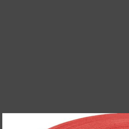
2
на
950,00 ₽
странице
товара.