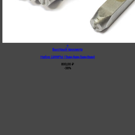
+
Быстрый просмотр
Набор ЦИФРЫ (3мм,4мм,5мм,8мм)
800,00
₽
-38%