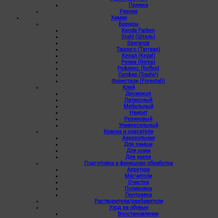
Пряжки
Разное
Химия
Бренды
Kenda Farben
Stahl (Шталь)
Speranza
Тарраго (Tarrago)
Кезал (Kezal)
Рениа (Renia)
Рефлекс (Reflex)
Сапфир (Saphir)
Форестали (Forestali)
Клей
Десмокол
Латексный
Мебельный
Наирит
Резиновый
Универсальный
Краска и красители
Аэрозольная
Для замши
Для кожи
Для уреза
Подготовка и финишная обработка
Апретура
Мягчители
Очистка
Полировка
Протравка
Растворители/разбавители
Уход за обувью
Восстановление