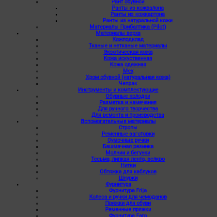
Рант обувной
Ранты из кожвалона
Ранты из кожкартона
Ранты из натуральной кожи
Материалы Прибалтика (Pilot)
Материалы верха
Кожподклад
Тканые и нетканые материалы
Экзотическая кожа
Кожа искуственная
Кожа одежная
Мех
Хром обувной (натуральная кожа)
Чепрак
Инструменты и комплектующие
Обувные колодки
Разметка и намечания
Для ручного творчества
Для ремонта и производства
Вспомогательные материалы
Стропы
Ременные заготовки
Сумочные ручки
Башмачная резинка
Молнии и бегунки
Тесьма, липкая лента, велкро
Нитки
Обтяжка для каблуков
Шнурки
Фурнитура
Фурнитура Frija
Колеса и ручки для чемоданов
Пряжки для обуви
Ременные пряжки
Фурнитура Faro