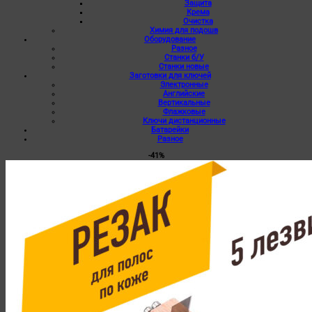
Защита
Крема
Очистка
Химия для подошв
Оборудование
Разное
Станки б/У
Станки новые
Заготовки для ключей
Электронные
Английские
Вертикальные
Флажковые
Ключи дистанционные
Батарейки
Разное
-41%