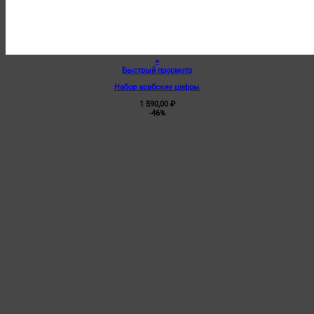
+
Быстрый просмотр
Набор арабские цифры
1 590,00
₽
-46%