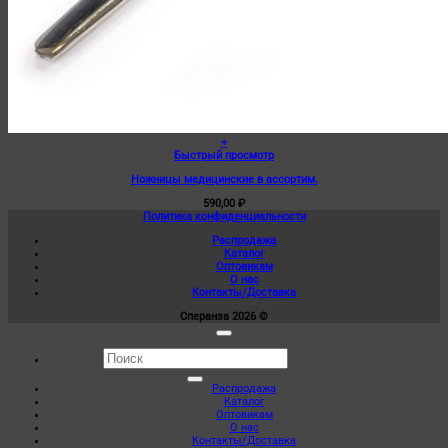
+
Быстрый просмотр
Ножницы медицинские в ассортим.
590,00
₽
Политика конфиденциальности
Распродажа
Каталог
Оптовикам
О нас
Контакты/Доставка
Сперанза 2026 ©
Искать:
Распродажа
Каталог
Оптовикам
О нас
Контакты/Доставка