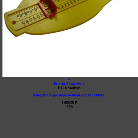
+
Быстрый просмотр
Нет в наличии
Измеритель размера желтый арт.3930000000
1 600,00
₽
-40%