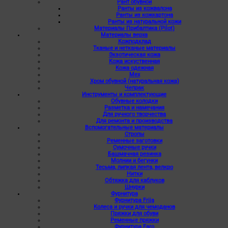
Рант обувной
Ранты из кожвалона
Ранты из кожкартона
Ранты из натуральной кожи
Материалы Прибалтика (Pilot)
Материалы верха
Кожподклад
Тканые и нетканые материалы
Экзотическая кожа
Кожа искуственная
Кожа одежная
Мех
Хром обувной (натуральная кожа)
Чепрак
Инструменты и комплектующие
Обувные колодки
Разметка и намечания
Для ручного творчества
Для ремонта и производства
Вспомогательные материалы
Стропы
Ременные заготовки
Сумочные ручки
Башмачная резинка
Молнии и бегунки
Тесьма, липкая лента, велкро
Нитки
Обтяжка для каблуков
Шнурки
Фурнитура
Фурнитура Frija
Колеса и ручки для чемоданов
Пряжки для обуви
Ременные пряжки
Фурнитура Faro