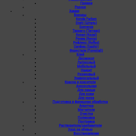
Пряжки
Разное
Химия
Бренды
Kenda Farben
Stahl (Шталь)
Speranza
Тарраго (Tarrago)
Кезал (Kezal)
Рениа (Renia)
Рефлекс (Reflex)
Сапфир (Saphir)
Форестали (Forestali)
Клей
Десмокол
Латексный
Мебельный
Наирит
Резиновый
Универсальный
Краска и красители
Аэрозольная
Для замши
Для кожи
Для уреза
Подготовка и финишная обработка
Апретура
Мягчители
Очистка
Полировка
Протравка
Растворители/разбавители
Уход за обувью
Восстановление