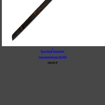
+
Быстрый просмотр
Нож модельера R6/M5
650,00
₽