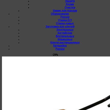
Защита
Крема
Очистка
Химия для подошв
Оборудование
Разное
Станки б/У
Станки новые
Заготовки для ключей
Электронные
Английские
Вертикальные
Флажковые
Ключи дистанционные
Батарейки
Разное
-29%