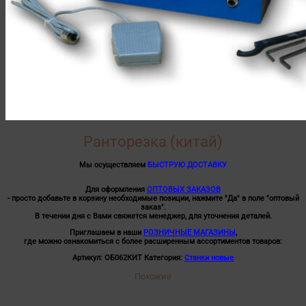
Ранторезка (китай)
Мы осуществляем
БЫСТРУЮ ДОСТАВКУ
Для оформления
ОПТОВЫХ ЗАКАЗОВ
- просто добавьте в корзину необходимые позиции, нажмите "Да" в поле "оптовый
заказ".
В течении дня с Вами свяжется менеджер, для уточнения деталей.
Приглашаем в наши
РОЗНИЧНЫЕ МАГАЗИНЫ
,
где можно ознакомиться с более расширенным ассортиментов товаров:
Артикул:
ОБ062КИТ
Категория:
Станки новые
Похожие