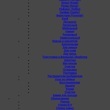
Кезал (Kezal)
Рениа (Renia)
Рефлекс (Reflex)
Сапфир (Saphir)
Форестали (Forestali)
Клей
Десмокол
Латексный
Мебельный
Наирит
Резиновый
Универсальный
Краска и красители
Аэрозольная
Для замши
Для кожи
Для уреза
Подготовка и финишная обработка
Апретура
Мягчители
Очистка
Полировка
Протравка
Растворители/разбавители
Уход за обувью
Восстановление
Защита
Крема
Очистка
Химия для подошв
Оборудование
Разное
Станки б/У
Станки новые