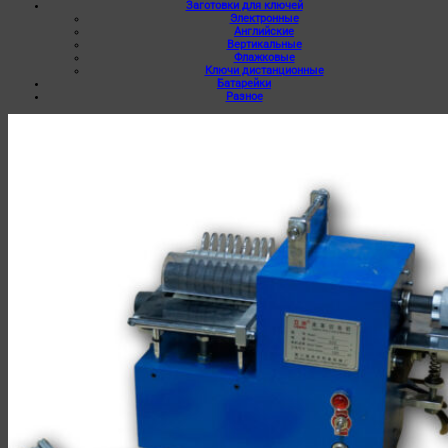
Заготовки для ключей
Электронные
Английские
Вертикальные
Флажковые
Ключи дистанционные
Батарейки
Разное