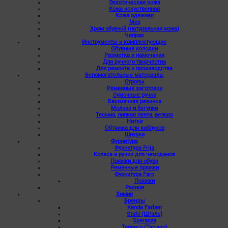
Экзотическая кожа
Кожа искуственная
Кожа одежная
Мех
Хром обувной (натуральная кожа)
Чепрак
Инструменты и комплектующие
Обувные колодки
Разметка и намечания
Для ручного творчества
Для ремонта и производства
Вспомогательные материалы
Стропы
Ременные заготовки
Сумочные ручки
Башмачная резинка
Молнии и бегунки
Тесьма, липкая лента, велкро
Нитки
Обтяжка для каблуков
Шнурки
Фурнитура
Фурнитура Frija
Колеса и ручки для чемоданов
Пряжки для обуви
Ременные пряжки
Фурнитура Faro
Пряжки
Разное
Химия
Бренды
Kenda Farben
Stahl (Шталь)
Speranza
Тарраго (Tarrago)