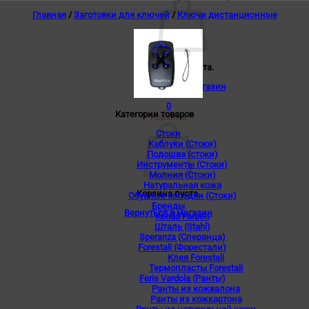
Главная
/
Заготовки для ключей
/
Ключи дистанционные
Корзина пуста.
Вернуться в магазин
0
Категории товаров
Корзина
Стоки
Каблуки (Стоки)
Подошва (стоки)
Инструменты (Стоки)
Молния (Стоки)
Натуральная кожа
Корзина пуста.
Обувные колодки (Стоки)
Бренды
Вернуться в магазин
Kenda Farben
Шталь (Stahl)
Speranza (Сперанца)
Forestali (Форестали)
Клея Forestali
Термопласты Forestali
Feris Vardola (Ранты)
Ранты из кожвалона
Ранты из кожкартона