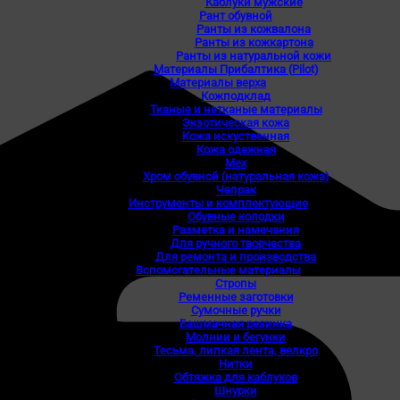
Каблуки мужские
Рант обувной
Ранты из кожвалона
Ранты из кожкартона
Ранты из натуральной кожи
Материалы Прибалтика (Pilot)
Материалы верха
Кожподклад
Тканые и нетканые материалы
Экзотическая кожа
Кожа искуственная
Кожа одежная
Мех
Хром обувной (натуральная кожа)
Чепрак
Инструменты и комплектующие
Обувные колодки
Разметка и намечания
Для ручного творчества
Для ремонта и производства
Вспомогательные материалы
Стропы
Ременные заготовки
Сумочные ручки
Башмачная резинка
Молнии и бегунки
Тесьма, липкая лента, велкро
Нитки
Обтяжка для каблуков
Шнурки