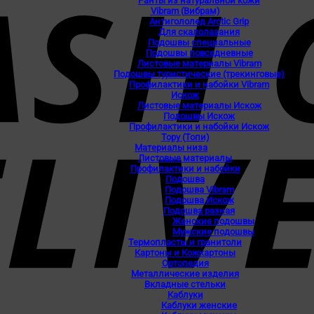
Ранты из натуральной кожи
Vibram (Вибрам)
Антигололед Arctic Grip
Для скалолазания
Подошвы специальные
Подошвы повседневные
Листовые материалы Vibram
Подошвы туристические (трекинговые)
Профилактики и набойки Vibram
Искож
Листовые материалы Искож
Подошвы Искож
Профилактики и набойки Искож
Topy (Топи)
Материалы низа
Листовые материалы
Профилактики и набойки
Подошва
Подошва Vibram
Подошва Искож
Подошва разная
Женские подошвы
Мужские подошвы
Термопласты и гранитоли
Картоны и Кожкартоны
Ортопедия
Металлические изделия
Вкладные стельки
Каблуки
Каблуки женские