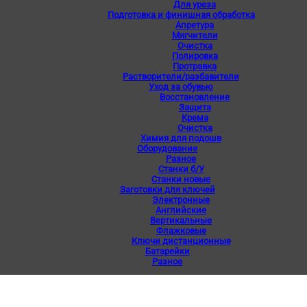
Для уреза
Подготовка и финишная обработка
Апретура
Мягчители
Очистка
Полировка
Протравка
Растворители/разбавители
Уход за обувью
Восстановление
Защита
Крема
Очистка
Химия для подошв
Оборудование
Разное
Станки б/У
Станки новые
Заготовки для ключей
Электронные
Английские
Вертикальные
Флажковые
Ключи дистанционные
Батарейки
Разное