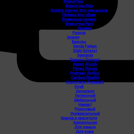
Фурнитура
Фурнитура Frija
Колеса и ручки для чемоданов
Пряжки для обуви
Ременные пряжки
Фурнитура Faro
Пряжки
Разное
Химия
Бренды
Kenda Farben
Stahl (Шталь)
Speranza
Тарраго (Tarrago)
Кезал (Kezal)
Рениа (Renia)
Рефлекс (Reflex)
Сапфир (Saphir)
Форестали (Forestali)
Клей
Десмокол
Латексный
Мебельный
Наирит
Резиновый
Универсальный
Краска и красители
Аэрозольная
Для замши
Для кожи