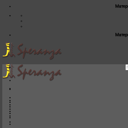
Матер
Матер
И