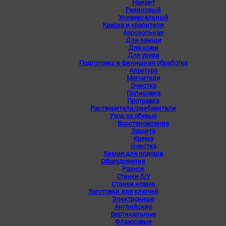
Наирит
Резиновый
Универсальный
Краска и красители
Аэрозольная
Для замши
Для кожи
Для уреза
Подготовка и финишная обработка
Апретура
Мягчители
Очистка
Полировка
Протравка
Растворители/разбавители
Уход за обувью
Восстановление
Защита
Крема
Очистка
Химия для подошв
Оборудование
Разное
Станки б/У
Станки новые
Заготовки для ключей
Электронные
Английские
Вертикальные
Флажковые