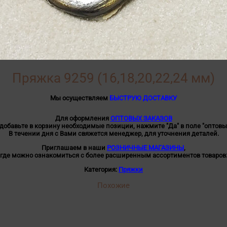
Пряжка 9259 (16,18,20,22,24 мм)
Мы осуществляем
БЫСТРУЮ ДОСТАВКУ
Для оформления
ОПТОВЫХ ЗАКАЗОВ
 добавьте в корзину необходимые позиции, нажмите "Да" в поле "оптовы
В течении дня с Вами свяжется менеджер, для уточнения деталей.
Приглашаем в наши
РОЗНИЧНЫЕ МАГАЗИНЫ
,
где можно ознакомиться с более расширенным ассортиментов товаров
Категория:
Пряжки
Похожие