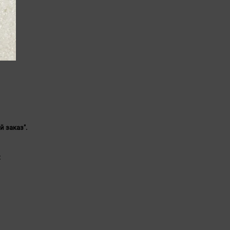
й заказ".
: