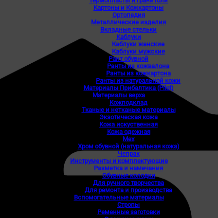
Термопласты и гранитоли
Картоны и Кожкартоны
Ортопедия
Металлические изделия
Вкладные стельки
Каблуки
Каблуки женские
Каблуки мужские
Рант обувной
Ранты из кожвалона
Ранты из кожкартона
Ранты из натуральной кожи
Материалы Прибалтика (Pilot)
Материалы верха
Кожподклад
Тканые и нетканые материалы
Экзотическая кожа
Кожа искуственная
Кожа одежная
Мех
Хром обувной (натуральная кожа)
Чепрак
Инструменты и комплектующие
Разметка и намечания
Обувные колодки
Для ручного творчества
Для ремонта и производства
Вспомогательные материалы
Стропы
Ременные заготовки