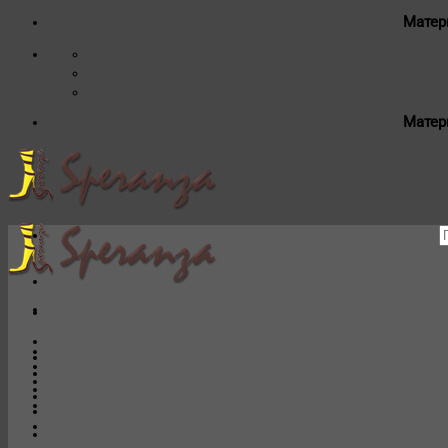
Матер
Матер
И