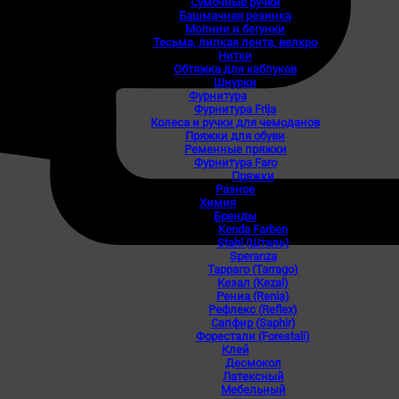
Сумочные ручки
Башмачная резинка
Молнии и бегунки
Тесьма, липкая лента, велкро
Нитки
Обтяжка для каблуков
Шнурки
Фурнитура
Фурнитура Frija
Колеса и ручки для чемоданов
Пряжки для обуви
Ременные пряжки
Фурнитура Faro
Пряжки
Разное
Химия
Бренды
Kenda Farben
Stahl (Шталь)
Speranza
Тарраго (Tarrago)
Кезал (Kezal)
Рениа (Renia)
Рефлекс (Reflex)
Сапфир (Saphir)
Форестали (Forestali)
Клей
Десмокол
Латексный
Мебельный