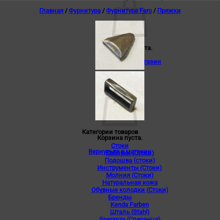
Главная
/
Фурнитура
/
Фурнитура Faro
/
Пряжки
Корзина пуста.
Вернуться в магазин
0
Корзина
Категории товаров
Корзина пуста.
Стоки
Вернуться в магазин
Каблуки (Стоки)
Подошва (стоки)
Инструменты (Стоки)
Молния (Стоки)
Натуральная кожа
Обувные колодки (Стоки)
Бренды
Kenda Farben
Шталь (Stahl)
Speranza (Сперанца)