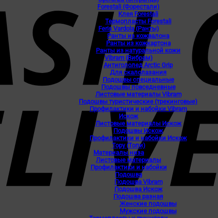
Forestali (Форестали)
Клея Forestali
Термопласты Forestali
Feris Vardola (Ранты)
Ранты из кожвалона
Ранты из кожкартона
Ранты из натуральной кожи
Vibram (Вибрам)
Антигололед Arctic Grip
Для скалолазания
Подошвы специальные
Подошвы повседневные
Листовые материалы Vibram
Подошвы туристические (трекинговые)
Профилактики и набойки Vibram
Искож
Листовые материалы Искож
Подошвы Искож
Профилактики и набойки Искож
Topy (Топи)
Материалы низа
Листовые материалы
Профилактики и набойки
Подошва
Подошва Vibram
Подошва Искож
Подошва разная
Женские подошвы
Мужские подошвы