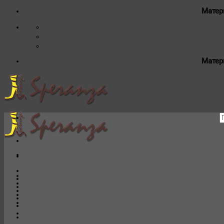
Матер
Матер
И