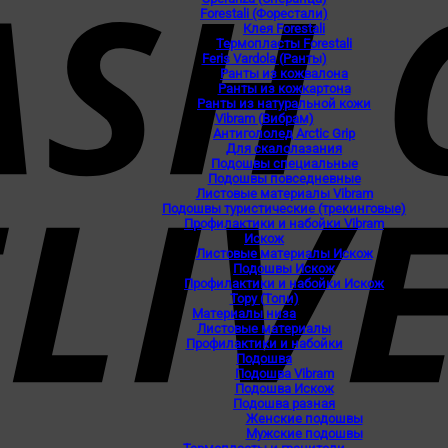
Forestali (Форестали)
Клея Forestali
Термопласты Forestali
Feris Vardola (Ранты)
Ранты из кожвалона
Ранты из кожкартона
Ранты из натуральной кожи
Vibram (Вибрам)
Антигололед Arctic Grip
Для скалолазания
Подошвы специальные
Подошвы повседневные
Листовые материалы Vibram
Подошвы туристические (трекинговые)
Профилактики и набойки Vibram
Искож
Листовые материалы Искож
Подошвы Искож
Профилактики и набойки Искож
Topy (Топи)
Материалы низа
Листовые материалы
Профилактики и набойки
Подошва
Подошва Vibram
Подошва Искож
Подошва разная
Женские подошвы
Мужские подошвы