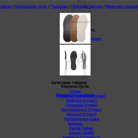
лавная
/
Материалы низа
/
Подошва
/
Подошва разная
/
Мужские подош
Корзина пуста.
Вернуться в магазин
0
Корзина
Категории товаров
Корзина пуста.
Стоки
Вернуться в магазин
Обувные колодки (Стоки)
Каблуки (Стоки)
Подошва (стоки)
Инструменты (Стоки)
Молния (Стоки)
Натуральная кожа
Бренды
Kenda Farben
Шталь (Stahl)
Speranza (Сперанца)