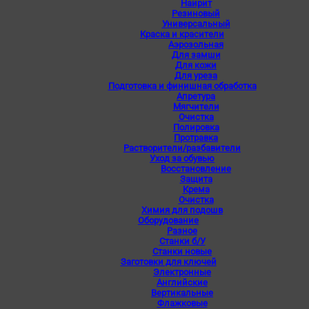
Наирит
Резиновый
Универсальный
Краска и красители
Аэрозольная
Для замши
Для кожи
Для уреза
Подготовка и финишная обработка
Апретура
Мягчители
Очистка
Полировка
Протравка
Растворители/разбавители
Уход за обувью
Восстановление
Защита
Крема
Очистка
Химия для подошв
Оборудование
Разное
Станки б/У
Станки новые
Заготовки для ключей
Электронные
Английские
Вертикальные
Флажковые