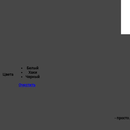
Белый
Хаки
Цвета
Черный
Очистить
- просто