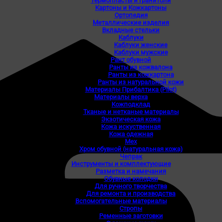
Термопласты и гранитоли
Картоны и Кожкартоны
Ортопедия
Металлические изделия
Вкладные стельки
Каблуки
Каблуки женские
Каблуки мужские
Рант обувной
Ранты из кожвалона
Ранты из кожкартона
Ранты из натуральной кожи
Материалы Прибалтика (Pilot)
Материалы верха
Кожподклад
Тканые и нетканые материалы
Экзотическая кожа
Кожа искуственная
Кожа одежная
Мех
Хром обувной (натуральная кожа)
Чепрак
Инструменты и комплектующие
Разметка и намечания
Обувные колодки
Для ручного творчества
Для ремонта и производства
Вспомогательные материалы
Стропы
Ременные заготовки