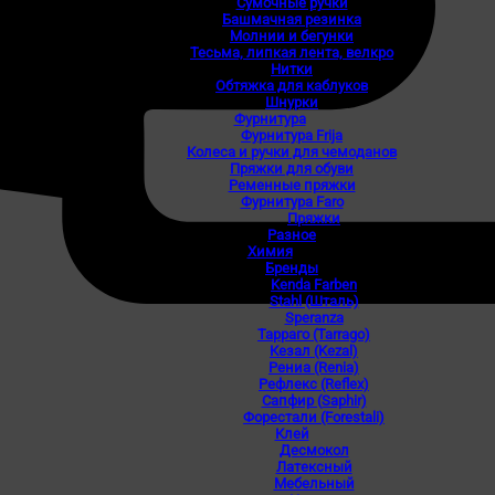
Сумочные ручки
Башмачная резинка
Молнии и бегунки
Тесьма, липкая лента, велкро
Нитки
Обтяжка для каблуков
Шнурки
Фурнитура
Фурнитура Frija
Колеса и ручки для чемоданов
Пряжки для обуви
Ременные пряжки
Фурнитура Faro
Пряжки
Разное
Химия
Бренды
Kenda Farben
Stahl (Шталь)
Speranza
Тарраго (Tarrago)
Кезал (Kezal)
Рениа (Renia)
Рефлекс (Reflex)
Сапфир (Saphir)
Форестали (Forestali)
Клей
Десмокол
Латексный
Мебельный