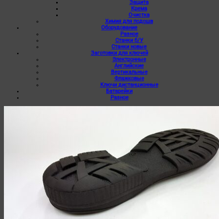
Защита
Крема
Очистка
Химия для подошв
Оборудование
Разное
Станки б/У
Станки новые
Заготовки для ключей
Электронные
Английские
Вертикальные
Флажковые
Ключи дистанционные
Батарейки
Разное