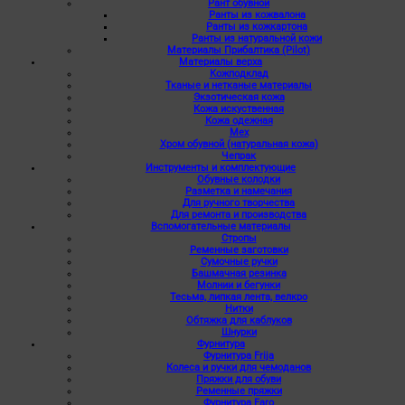
Рант обувной
Ранты из кожвалона
Ранты из кожкартона
Ранты из натуральной кожи
Материалы Прибалтика (Pilot)
Материалы верха
Кожподклад
Тканые и нетканые материалы
Экзотическая кожа
Кожа искуственная
Кожа одежная
Мех
Хром обувной (натуральная кожа)
Чепрак
Инструменты и комплектующие
Обувные колодки
Разметка и намечания
Для ручного творчества
Для ремонта и производства
Вспомогательные материалы
Стропы
Ременные заготовки
Сумочные ручки
Башмачная резинка
Молнии и бегунки
Тесьма, липкая лента, велкро
Нитки
Обтяжка для каблуков
Шнурки
Фурнитура
Фурнитура Frija
Колеса и ручки для чемоданов
Пряжки для обуви
Ременные пряжки
Фурнитура Faro