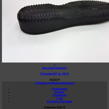
+
Быстрый просмотр
Подошва 807 рр. 38-41
425,00
₽
Политика конфиденциальности
Распродажа
Каталог
Оптовикам
О нас
Контакты/Доставка
Сперанза 2026 ©