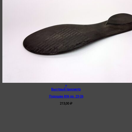
+
Быстрый просмотр
Подошва 836 рр. 23-26
213,00
₽