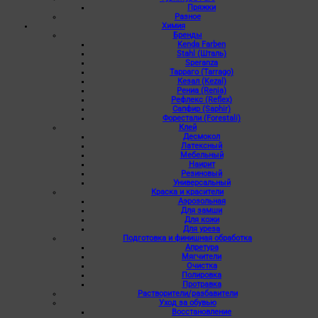
Пряжки
Разное
Химия
Бренды
Kenda Farben
Stahl (Шталь)
Speranza
Тарраго (Tarrago)
Кезал (Kezal)
Рениа (Renia)
Рефлекс (Reflex)
Сапфир (Saphir)
Форестали (Forestali)
Клей
Десмокол
Латексный
Мебельный
Наирит
Резиновый
Универсальный
Краска и красители
Аэрозольная
Для замши
Для кожи
Для уреза
Подготовка и финишная обработка
Апретура
Мягчители
Очистка
Полировка
Протравка
Растворители/разбавители
Уход за обувью
Восстановление