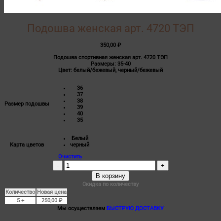
Подошва женская арт. 4720 ТЭП
350,00
₽
Подошва спортивная женская арт. 4720 ТЭП
Размеры: 35-40
Цвет: белый/бежевый, черный/бежевый
36
37
38
Размер подошвы
39
40
35
Белый
Карта цветов
черный
Очистить
Количество
товара
В корзину
Подошва
женская
Скидка по количеству
арт.
Количество
Новая цена
4720
5 +
250,00
₽
ТЭП
Мы осуществляем
БЫСТРУЮ ДОСТАВКУ