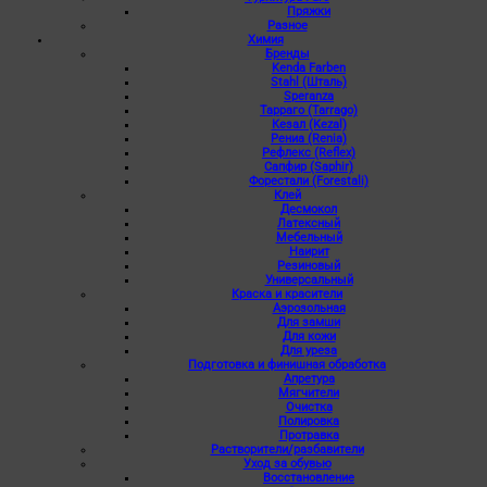
Пряжки
Разное
Химия
Бренды
Kenda Farben
Stahl (Шталь)
Speranza
Тарраго (Tarrago)
Кезал (Kezal)
Рениа (Renia)
Рефлекс (Reflex)
Сапфир (Saphir)
Форестали (Forestali)
Клей
Десмокол
Латексный
Мебельный
Наирит
Резиновый
Универсальный
Краска и красители
Аэрозольная
Для замши
Для кожи
Для уреза
Подготовка и финишная обработка
Апретура
Мягчители
Очистка
Полировка
Протравка
Растворители/разбавители
Уход за обувью
Восстановление