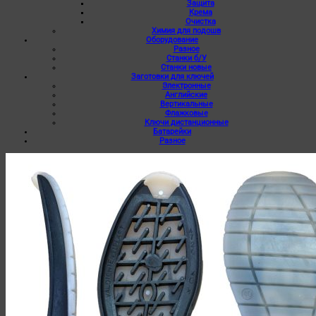
Защита
Крема
Очистка
Химия для подошв
Оборудование
Разное
Станки б/У
Станки новые
Заготовки для ключей
Электронные
Английские
Вертикальные
Флажковые
Ключи дистанционные
Батарейки
Разное