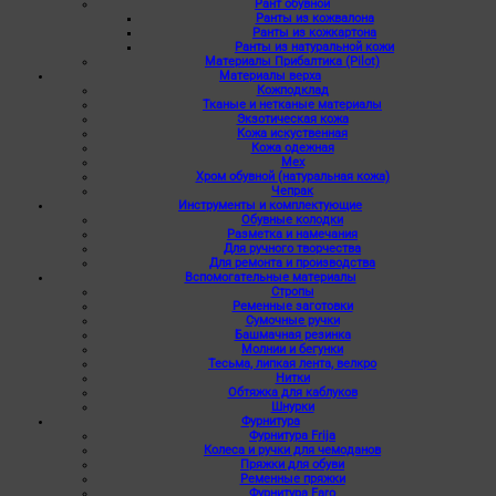
Рант обувной
Ранты из кожвалона
Ранты из кожкартона
Ранты из натуральной кожи
Материалы Прибалтика (Pilot)
Материалы верха
Кожподклад
Тканые и нетканые материалы
Экзотическая кожа
Кожа искуственная
Кожа одежная
Мех
Хром обувной (натуральная кожа)
Чепрак
Инструменты и комплектующие
Обувные колодки
Разметка и намечания
Для ручного творчества
Для ремонта и производства
Вспомогательные материалы
Стропы
Ременные заготовки
Сумочные ручки
Башмачная резинка
Молнии и бегунки
Тесьма, липкая лента, велкро
Нитки
Обтяжка для каблуков
Шнурки
Фурнитура
Фурнитура Frija
Колеса и ручки для чемоданов
Пряжки для обуви
Ременные пряжки
Фурнитура Faro