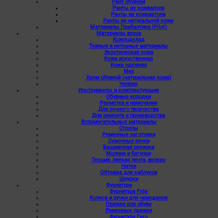
Рант обувной
Ранты из кожвалона
Ранты из кожкартона
Ранты из натуральной кожи
Материалы Прибалтика (Pilot)
Материалы верха
Кожподклад
Тканые и нетканые материалы
Экзотическая кожа
Кожа искуственная
Кожа одежная
Мех
Хром обувной (натуральная кожа)
Чепрак
Инструменты и комплектующие
Обувные колодки
Разметка и намечания
Для ручного творчества
Для ремонта и производства
Вспомогательные материалы
Стропы
Ременные заготовки
Сумочные ручки
Башмачная резинка
Молнии и бегунки
Тесьма, липкая лента, велкро
Нитки
Обтяжка для каблуков
Шнурки
Фурнитура
Фурнитура Frija
Колеса и ручки для чемоданов
Пряжки для обуви
Ременные пряжки
Фурнитура Faro