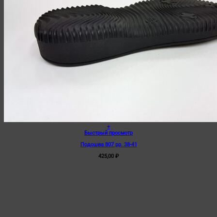
+
Быстрый просмотр
Подошва 807 рр. 38-41
425,00
₽