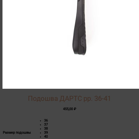
Подошва ДАРТС рр. 36-41
455,00
₽
36
37
38
Размер подошвы
39
40