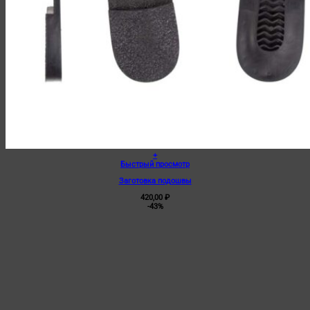
+
Быстрый просмотр
Заготовка подошвы
420,00
₽
-43%