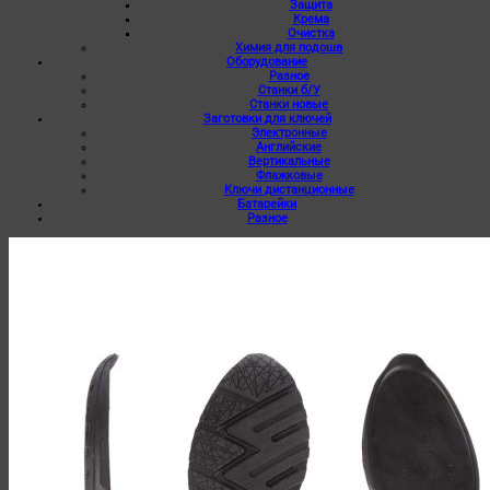
Защита
Крема
Очистка
Химия для подошв
Оборудование
Разное
Станки б/У
Станки новые
Заготовки для ключей
Электронные
Английские
Вертикальные
Флажковые
Ключи дистанционные
Батарейки
Разное