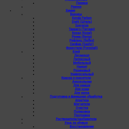
Пряжки
Разное
Химия
Бренды
Kenda Farben
Stahl (Шталь)
Speranza
Тарраго (Tarrago)
Кезал (Kezal)
Рениа (Renia)
Рефлекс (Reflex)
Сапфир (Saphir)
Форестали (Forestali)
Клей
Десмокол
Латексный
Мебельный
Наирит
Резиновый
Универсальный
Краска и красители
Аэрозольная
Для замши
Для кожи
Для уреза
Подготовка и финишная обработка
Апретура
Мягчители
Очистка
Полировка
Протравка
Растворители/разбавители
Уход за обувью
Восстановление