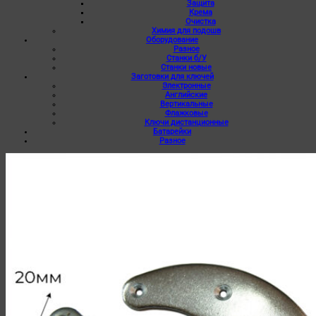
Защита
Крема
Очистка
Химия для подошв
Оборудование
Разное
Станки б/У
Станки новые
Заготовки для ключей
Электронные
Английские
Вертикальные
Флажковые
Ключи дистанционные
Батарейки
Разное