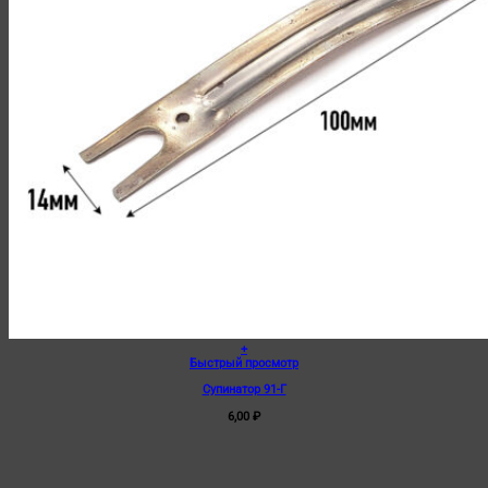
+
Быстрый просмотр
Супинатор 91-Г
6,00
₽