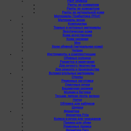
Рант обувной
Ранты из кожвалона
Ранты из кожкартона
Ранты из натуральной кожи
Материалы Прибалтика (Pilot)
Материалы верха
Кожподклад
Тканые и нетканые материалы
Экзотическая кожа
Кожа искуственная
Кожа одежная
Мех
Хром обувной (натуральная кожа)
Чепрак
Инструменты и комплектующие
Обувные колодки
Разметка и намечания
Для ручного творчества
Для ремонта и производства
Вспомогательные материалы
Стропы
Ременные заготовки
Сумочные ручки
Башмачная резинка
Молнии и бегунки
Тесьма, липкая лента, велкро
Нитки
Обтяжка для каблуков
Шнурки
Фурнитура
Фурнитура Frija
Колеса и ручки для чемоданов
Пряжки для обуви
Ременные пряжки
Фурнитура Faro