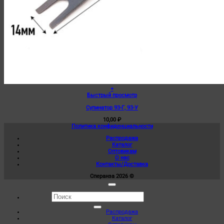
+
Быстрый просмотр
Супинатор 93-Г, 93-У
10,00
₽
Политика конфиденциальности
Распродажа
Каталог
Оптовикам
О нас
Контакты/Доставка
Сперанза 2026 ©
Искать:
Распродажа
Каталог