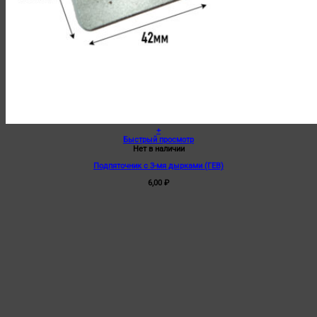
+
Быстрый просмотр
Нет в наличии
Подпяточник с 3-мя дырками (ГЕВ)
6,00
₽