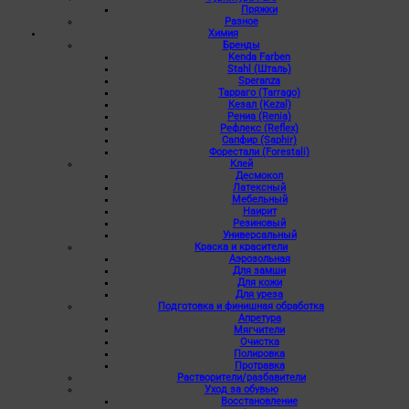
Пряжки
Разное
Химия
Бренды
Kenda Farben
Stahl (Шталь)
Speranza
Тарраго (Tarrago)
Кезал (Kezal)
Рениа (Renia)
Рефлекс (Reflex)
Сапфир (Saphir)
Форестали (Forestali)
Клей
Десмокол
Латексный
Мебельный
Наирит
Резиновый
Универсальный
Краска и красители
Аэрозольная
Для замши
Для кожи
Для уреза
Подготовка и финишная обработка
Апретура
Мягчители
Очистка
Полировка
Протравка
Растворители/разбавители
Уход за обувью
Восстановление