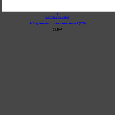
+
Быстрый просмотр
% Подпяточник с отверстием малый (ГЕВ)
21,50
₽