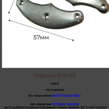
Подкова №3 ГЕВ
10,00
₽
Нет в наличии
Мы осуществляем
БЫСТРУЮ ДОСТАВКУ
Для оформления
ОПТОВЫХ ЗАКАЗОВ
- просто добавьте в корзину необходимые позиции, нажмите "Да" в поле "оптовый