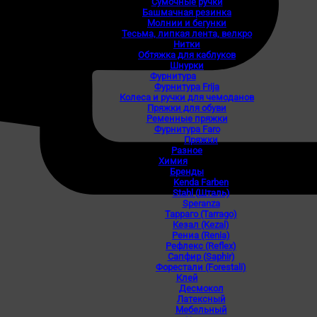
Сумочные ручки
Башмачная резинка
Молнии и бегунки
Тесьма, липкая лента, велкро
Нитки
Обтяжка для каблуков
Шнурки
Фурнитура
Фурнитура Frija
Колеса и ручки для чемоданов
Пряжки для обуви
Ременные пряжки
Фурнитура Faro
Пряжки
Разное
Химия
Бренды
Kenda Farben
Stahl (Шталь)
Speranza
Тарраго (Tarrago)
Кезал (Kezal)
Рениа (Renia)
Рефлекс (Reflex)
Сапфир (Saphir)
Форестали (Forestali)
Клей
Десмокол
Латексный
Мебельный