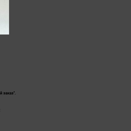
й заказ".
: