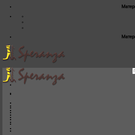
Матер
Матер
И