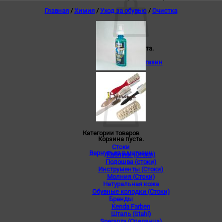
Главная
/
Химия
/
Уход за обувью
/
Очистка
Корзина пуста.
Вернуться в магазин
0
Корзина
Категории товаров
Корзина пуста.
Стоки
Вернуться в магазин
Каблуки (Стоки)
Подошва (стоки)
Инструменты (Стоки)
Молния (Стоки)
Натуральная кожа
Обувные колодки (Стоки)
Бренды
Kenda Farben
Шталь (Stahl)
Speranza (Сперанца)