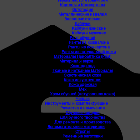
Термопласты и гранитоли
Картоны и Кожкартоны
Ортопедия
Металлические изделия
Вкладные стельки
Каблуки
Каблуки женские
Каблуки мужские
Рант обувной
Ранты из кожвалона
Ранты из кожкартона
Ранты из натуральной кожи
Материалы Прибалтика (Pilot)
Материалы верха
Кожподклад
Тканые и нетканые материалы
Экзотическая кожа
Кожа искуственная
Кожа одежная
Мех
Хром обувной (натуральная кожа)
Чепрак
Инструменты и комплектующие
Разметка и намечания
Обувные колодки
Для ручного творчества
Для ремонта и производства
Вспомогательные материалы
Стропы
Ременные заготовки