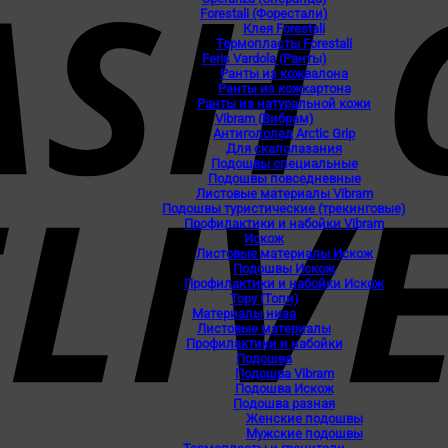
Forestali (Форестали)
Клея Forestali
Термопласты Forestali
Feris Vardola (Ранты)
Ранты из кожвалона
Ранты из кожкартона
Ранты из натуральной кожи
Vibram (Вибрам)
Антигололед Arctic Grip
Для скалолазания
Подошвы специальные
Подошвы повседневные
Листовые материалы Vibram
Подошвы туристические (трекинговые)
Профилактики и набойки Vibram
Искож
Листовые материалы Искож
Подошвы Искож
Профилактики и набойки Искож
Topy (Топи)
Материалы низа
Листовые материалы
Профилактики и набойки
Подошва
Подошва Vibram
Подошва Искож
Подошва разная
Женские подошвы
Мужские подошвы