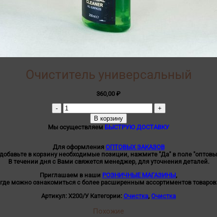
Очиститель универсальный
360,00
₽
Количество
товара
В корзину
Очиститель
Мы осуществляем
БЫСТРУЮ ДОСТАВКУ
универсальный
Для оформления
ОПТОВЫХ ЗАКАЗОВ
 добавьте в корзину необходимые позиции, нажмите "Да" в поле "оптовы
В течении дня с Вами свяжется менеджер, для уточнения деталей.
Приглашаем в наши
РОЗНИЧНЫЕ МАГАЗИНЫ
,
где можно ознакомиться с более расширенным ассортиментов товаров
Артикул:
Х200/У
Категории:
Очистка
,
Очистка
Похожие