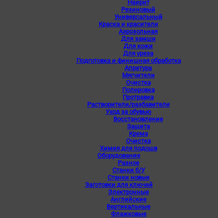
Наирит
Резиновый
Универсальный
Краска и красители
Аэрозольная
Для замши
Для кожи
Для уреза
Подготовка и финишная обработка
Апретура
Мягчители
Очистка
Полировка
Протравка
Растворители/разбавители
Уход за обувью
Восстановление
Защита
Крема
Очистка
Химия для подошв
Оборудование
Разное
Станки б/У
Станки новые
Заготовки для ключей
Электронные
Английские
Вертикальные
Флажковые