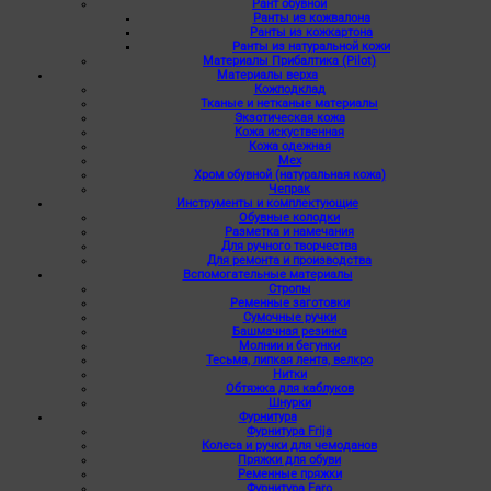
Рант обувной
Ранты из кожвалона
Ранты из кожкартона
Ранты из натуральной кожи
Материалы Прибалтика (Pilot)
Материалы верха
Кожподклад
Тканые и нетканые материалы
Экзотическая кожа
Кожа искуственная
Кожа одежная
Мех
Хром обувной (натуральная кожа)
Чепрак
Инструменты и комплектующие
Обувные колодки
Разметка и намечания
Для ручного творчества
Для ремонта и производства
Вспомогательные материалы
Стропы
Ременные заготовки
Сумочные ручки
Башмачная резинка
Молнии и бегунки
Тесьма, липкая лента, велкро
Нитки
Обтяжка для каблуков
Шнурки
Фурнитура
Фурнитура Frija
Колеса и ручки для чемоданов
Пряжки для обуви
Ременные пряжки
Фурнитура Faro