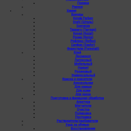
Пряжки
Разное
Химия
Бренды
Kenda Farben
Stahl (Шталь)
Speranza
Тарраго (Tarrago)
Кезал (Kezal)
Рениа (Renia)
Рефлекс (Reflex)
Сапфир (Saphir)
Форестали (Forestali)
Клей
Десмокол
Латексный
Мебельный
Наирит
Резиновый
Универсальный
Краска и красители
Аэрозольная
Для замши
Для кожи
Для уреза
Подготовка и финишная обработка
Апретура
Мягчители
Очистка
Полировка
Протравка
Растворители/разбавители
Уход за обувью
Восстановление