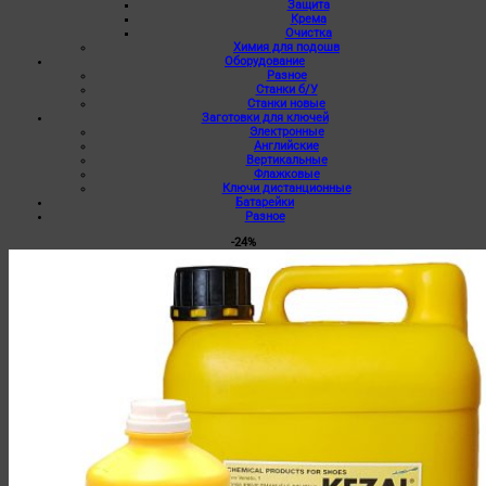
Защита
Крема
Очистка
Химия для подошв
Оборудование
Разное
Станки б/У
Станки новые
Заготовки для ключей
Электронные
Английские
Вертикальные
Флажковые
Ключи дистанционные
Батарейки
Разное
-24%