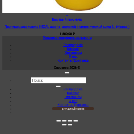
+
Этот
Быстрый просмотр
товар
Проникающая краска KEZAL для натуральной и синтетической кожи 1л (Италия)
имеет
несколько
1 800,00
₽
вариаций.
Политика конфиденциальности
Опции
можно
Распродажа
выбрать
Каталог
на
Оптовикам
странице
О нас
товара.
Контакты/Доставка
Сперанза 2026 ©
Искать:
Распродажа
Каталог
Оптовикам
О нас
Контакты/Доставка
Бесплатный звонок