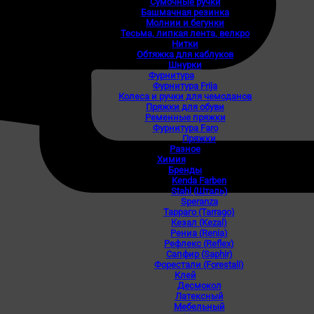
Сумочные ручки
Башмачная резинка
Молнии и бегунки
Тесьма, липкая лента, велкро
Нитки
Обтяжка для каблуков
Шнурки
Фурнитура
Фурнитура Frija
Колеса и ручки для чемоданов
Пряжки для обуви
Ременные пряжки
Фурнитура Faro
Пряжки
Разное
Химия
Бренды
Kenda Farben
Stahl (Шталь)
Speranza
Тарраго (Tarrago)
Кезал (Kezal)
Рениа (Renia)
Рефлекс (Reflex)
Сапфир (Saphir)
Форестали (Forestali)
Клей
Десмокол
Латексный
Мебельный