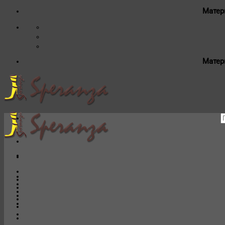
Матер
Матер
И