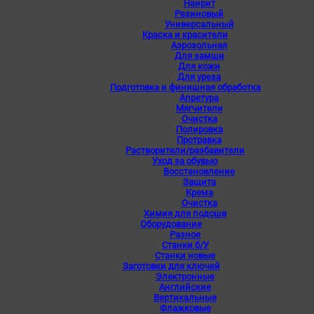
Наирит
Резиновый
Универсальный
Краска и красители
Аэрозольная
Для замши
Для кожи
Для уреза
Подготовка и финишная обработка
Апретура
Мягчители
Очистка
Полировка
Протравка
Растворители/разбавители
Уход за обувью
Восстановление
Защита
Крема
Очистка
Химия для подошв
Оборудование
Разное
Станки б/У
Станки новые
Заготовки для ключей
Электронные
Английские
Вертикальные
Флажковые