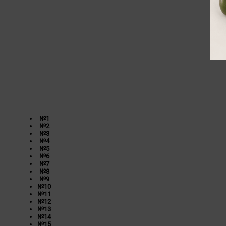
№1
№2
№3
№4
№5
№6
№7
№8
№9
№10
№11
№12
№13
№14
№15