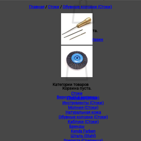
Главная
/
Стоки
/
Обувные колодки (Стоки)
Корзина пуста.
Вернуться в магазин
0
Корзина
Категории товаров
Корзина пуста.
Стоки
Вернуться в магазин
Подошва (стоки)
Инструменты (Стоки)
Молния (Стоки)
Натуральная кожа
Обувные колодки (Стоки)
Каблуки (Стоки)
Бренды
Kenda Farben
Шталь (Stahl)
Speranza (Сперанца)