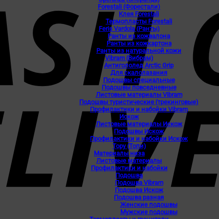
Forestali (Форестали)
Клея Forestali
Термопласты Forestali
Feris Vardola (Ранты)
Ранты из кожвалона
Ранты из кожкартона
Ранты из натуральной кожи
Vibram (Вибрам)
Антигололед Arctic Grip
Для скалолазания
Подошвы специальные
Подошвы повседневные
Листовые материалы Vibram
Подошвы туристические (трекинговые)
Профилактики и набойки Vibram
Искож
Листовые материалы Искож
Подошвы Искож
Профилактики и набойки Искож
Topy (Топи)
Материалы низа
Листовые материалы
Профилактики и набойки
Подошва
Подошва Vibram
Подошва Искож
Подошва разная
Женские подошвы
Мужские подошвы