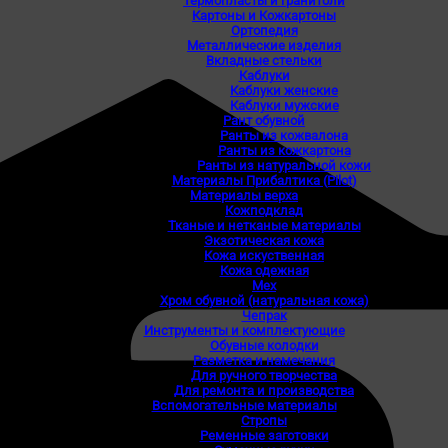
Термопласты и гранитоли
Картоны и Кожкартоны
Ортопедия
Металлические изделия
Вкладные стельки
Каблуки
Каблуки женские
Каблуки мужские
Рант обувной
Ранты из кожвалона
Ранты из кожкартона
Ранты из натуральной кожи
Материалы Прибалтика (Pilot)
Материалы верха
Кожподклад
Тканые и нетканые материалы
Экзотическая кожа
Кожа искуственная
Кожа одежная
Мех
Хром обувной (натуральная кожа)
Чепрак
Инструменты и комплектующие
Обувные колодки
Разметка и намечания
Для ручного творчества
Для ремонта и производства
Вспомогательные материалы
Стропы
Ременные заготовки