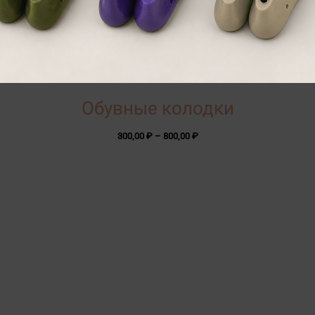
Обувные колодки
Диапазон
300,00
₽
–
800,00
₽
цен:
300,00 ₽
–
800,00 ₽