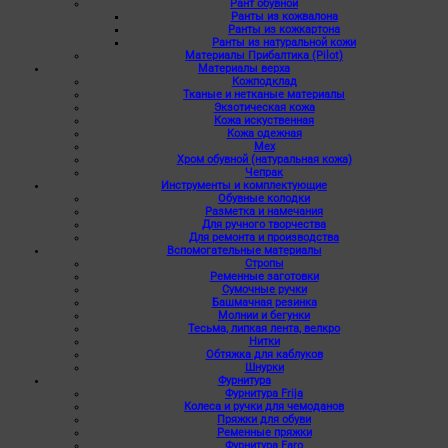
Рант обувной
Ранты из кожвалона
Ранты из кожкартона
Ранты из натуральной кожи
Материалы Прибалтика (Pilot)
Материалы верха
Кожподклад
Тканые и нетканые материалы
Экзотическая кожа
Кожа искуственная
Кожа одежная
Мех
Хром обувной (натуральная кожа)
Чепрак
Инструменты и комплектующие
Обувные колодки
Разметка и намечания
Для ручного творчества
Для ремонта и производства
Вспомогательные материалы
Стропы
Ременные заготовки
Сумочные ручки
Башмачная резинка
Молнии и бегунки
Тесьма, липкая лента, велкро
Нитки
Обтяжка для каблуков
Шнурки
Фурнитура
Фурнитура Frija
Колеса и ручки для чемоданов
Пряжки для обуви
Ременные пряжки
Фурнитура Faro