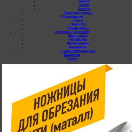
Защита
Крема
Очистка
Химия для подошв
Оборудование
Разное
Станки б/У
Станки новые
Заготовки для ключей
Электронные
Английские
Вертикальные
Флажковые
Ключи дистанционные
Батарейки
Разное