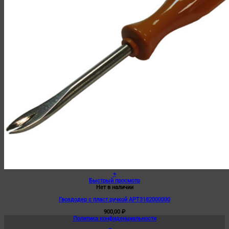
+
Быстрый просмотр
Нет в наличии
Гвоздодер с пласт.ручкой АРТ3182000000
900,00
₽
Политика конфиденциальности