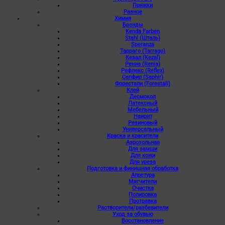
Пряжки
Разное
Химия
Бренды
Kenda Farben
Stahl (Шталь)
Speranza
Тарраго (Tarrago)
Кезал (Kezal)
Рениа (Renia)
Рефлекс (Reflex)
Сапфир (Saphir)
Форестали (Forestali)
Клей
Десмокол
Латексный
Мебельный
Наирит
Резиновый
Универсальный
Краска и красители
Аэрозольная
Для замши
Для кожи
Для уреза
Подготовка и финишная обработка
Апретура
Мягчители
Очистка
Полировка
Протравка
Растворители/разбавители
Уход за обувью
Восстановление