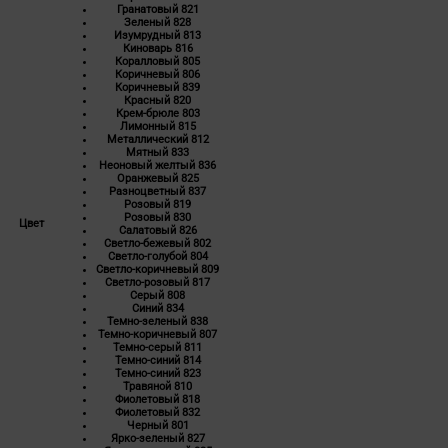
Гранатовый 821
Зеленый 828
Изумрудный 813
Киноварь 816
Коралловый 805
Коричневый 806
Коричневый 839
Красный 820
Крем-брюле 803
Лимонный 815
Металлический 812
Мятный 833
Неоновый желтый 836
Оранжевый 825
Разноцветный 837
Розовый 819
Розовый 830
Цвет
Салатовый 826
Светло-бежевый 802
Светло-голубой 804
Светло-коричневый 809
Светло-розовый 817
Серый 808
Синий 834
Темно-зеленый 838
Темно-коричневый 807
Темно-серый 811
Темно-синий 814
Темно-синий 823
Травяной 810
Фиолетовый 818
Фиолетовый 832
Черный 801
Ярко-зеленый 827