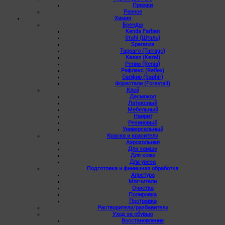
Пряжки
Разное
Химия
Бренды
Kenda Farben
Stahl (Шталь)
Speranza
Тарраго (Tarrago)
Кезал (Kezal)
Рениа (Renia)
Рефлекс (Reflex)
Сапфир (Saphir)
Форестали (Forestali)
Клей
Десмокол
Латексный
Мебельный
Наирит
Резиновый
Универсальный
Краска и красители
Аэрозольная
Для замши
Для кожи
Для уреза
Подготовка и финишная обработка
Апретура
Мягчители
Очистка
Полировка
Протравка
Растворители/разбавители
Уход за обувью
Восстановление