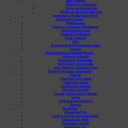
Рант обувной
Ранты из кожвалона
Ранты из кожкартона
Ранты из натуральной кожи
Материалы Прибалтика (Pilot)
Материалы верха
Кожподклад
Тканые и нетканые материалы
Экзотическая кожа
Кожа искуственная
Кожа одежная
Мех
Хром обувной (натуральная кожа)
Чепрак
Инструменты и комплектующие
Обувные колодки
Разметка и намечания
Для ручного творчества
Для ремонта и производства
Вспомогательные материалы
Стропы
Ременные заготовки
Сумочные ручки
Башмачная резинка
Молнии и бегунки
Тесьма, липкая лента, велкро
Нитки
Обтяжка для каблуков
Шнурки
Фурнитура
Фурнитура Frija
Колеса и ручки для чемоданов
Пряжки для обуви
Ременные пряжки
Фурнитура Faro