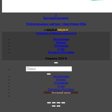
+
Этот
Быстрый просмотр
товар
%Нитки вощеные цветные 1,0мм Италия 500м
имеет
несколько
Первоначальная
Текущая
1 500,00
₽
500,00
₽
вариаций.
цена
цена:
Политика конфиденциальности
Опции
составляла
500,00 ₽.
можно
Распродажа
1
выбрать
Каталог
500,00 ₽.
на
Оптовикам
странице
О нас
товара.
Контакты/Доставка
Сперанза 2026 ©
Искать:
Распродажа
Каталог
Оптовикам
О нас
Контакты/Доставка
Бесплатный звонок