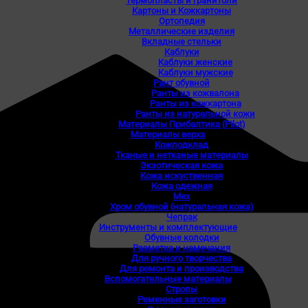
Термопласты и гранитоли
Картоны и Кожкартоны
Ортопедия
Металлические изделия
Вкладные стельки
Каблуки
Каблуки женские
Каблуки мужские
Рант обувной
Ранты из кожвалона
Ранты из кожкартона
Ранты из натуральной кожи
Материалы Прибалтика (Pilot)
Материалы верха
Кожподклад
Тканые и нетканые материалы
Экзотическая кожа
Кожа искуственная
Кожа одежная
Мех
Хром обувной (натуральная кожа)
Чепрак
Инструменты и комплектующие
Обувные колодки
Разметка и намечания
Для ручного творчества
Для ремонта и производства
Вспомогательные материалы
Стропы
Ременные заготовки