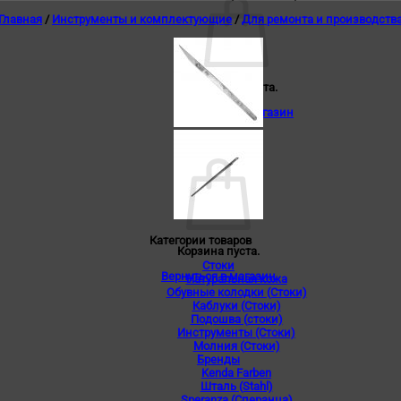
Главная
/
Инструменты и комплектующие
/
Для ремонта и производств
Корзина пуста.
Вернуться в магазин
0
Корзина
Категории товаров
Корзина пуста.
Стоки
Вернуться в магазин
Натуральная кожа
Обувные колодки (Стоки)
Каблуки (Стоки)
Подошва (стоки)
Инструменты (Стоки)
Молния (Стоки)
Бренды
Kenda Farben
Шталь (Stahl)
Speranza (Сперанца)