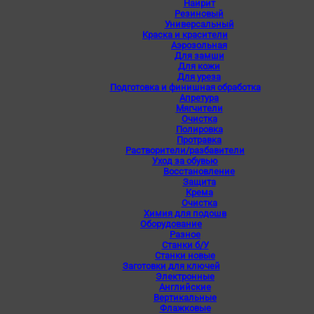
Наирит
Резиновый
Универсальный
Краска и красители
Аэрозольная
Для замши
Для кожи
Для уреза
Подготовка и финишная обработка
Апретура
Мягчители
Очистка
Полировка
Протравка
Растворители/разбавители
Уход за обувью
Восстановление
Защита
Крема
Очистка
Химия для подошв
Оборудование
Разное
Станки б/У
Станки новые
Заготовки для ключей
Электронные
Английские
Вертикальные
Флажковые