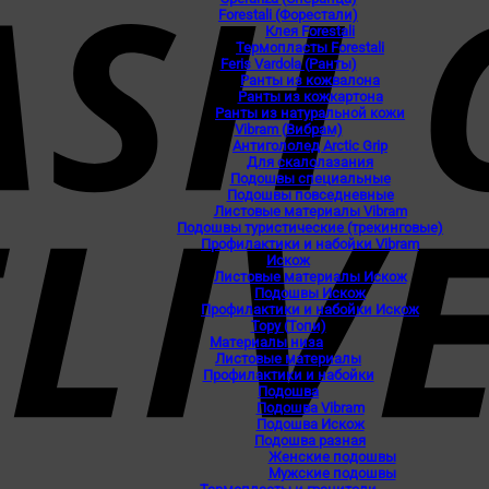
Forestali (Форестали)
Клея Forestali
Термопласты Forestali
Feris Vardola (Ранты)
Ранты из кожвалона
Ранты из кожкартона
Ранты из натуральной кожи
Vibram (Вибрам)
Антигололед Arctic Grip
Для скалолазания
Подошвы специальные
Подошвы повседневные
Листовые материалы Vibram
Подошвы туристические (трекинговые)
Профилактики и набойки Vibram
Искож
Листовые материалы Искож
Подошвы Искож
Профилактики и набойки Искож
Topy (Топи)
Материалы низа
Листовые материалы
Профилактики и набойки
Подошва
Подошва Vibram
Подошва Искож
Подошва разная
Женские подошвы
Мужские подошвы