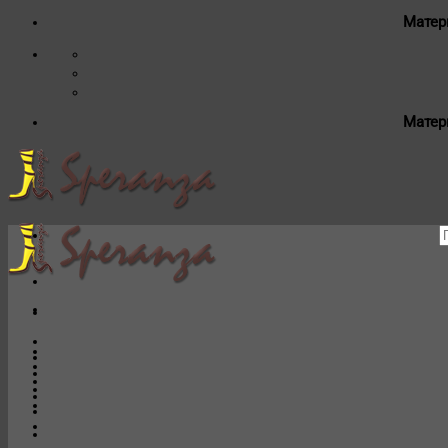
Матер
Матер
И