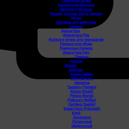
Сумочные ручки
Башмачная резинка
Молнии и бегунки
Тесьма, липкая лента, велкро
Нитки
Обтяжка для каблуков
Шнурки
Фурнитура
Фурнитура Frija
Колеса и ручки для чемоданов
Пряжки для обуви
Ременные пряжки
Фурнитура Faro
Пряжки
Разное
Химия
Бренды
Kenda Farben
Stahl (Шталь)
Speranza
Тарраго (Tarrago)
Кезал (Kezal)
Рениа (Renia)
Рефлекс (Reflex)
Сапфир (Saphir)
Форестали (Forestali)
Клей
Десмокол
Латексный
Мебельный