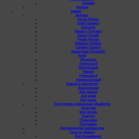
Пряжки
Разное
Химия
Бренды
Kenda Farben
Stahl (Шталь)
Speranza
Тарраго (Tarrago)
Кезал (Kezal)
Рениа (Renia)
Рефлекс (Reflex)
Сапфир (Saphir)
Форестали (Forestali)
Клей
Десмокол
Латексный
Мебельный
Наирит
Резиновый
Универсальный
Краска и красители
Аэрозольная
Для замши
Для кожи
Для уреза
Подготовка и финишная обработка
Апретура
Мягчители
Очистка
Полировка
Протравка
Растворители/разбавители
Уход за обувью
Восстановление