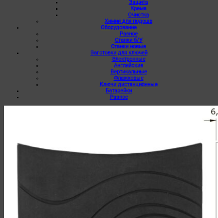
Защита
Крема
Очистка
Химия для подошв
Оборудование
Разное
Станки б/У
Станки новые
Заготовки для ключей
Электронные
Английские
Вертикальные
Флажковые
Ключи дистанционные
Батарейки
Разное