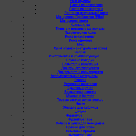
Рант обувной
Ранты из кожвалона
Ранты из кожкартона
Ранты из натуральной кожи
Материалы Прибалтика (Pilot)
Материалы верха
Кожподклад
Тканые и нетканые материалы
Экзотическая кожа
Кожа искуственная
Кожа одежная
Мех
Хром обувной (натуральная кожа)
Чепрак
Инструменты и комплектующие
Обувные колодки
Разметка и намечания
Для ручного творчества
Для ремонта и производства
Вспомогательные материалы
Стропы
Ременные заготовки
Сумочные ручки
Башмачная резинка
Молнии и бегунки
Тесьма, липкая лента, велкро
Нитки
Обтяжка для каблуков
Шнурки
Фурнитура
Фурнитура Frija
Колеса и ручки для чемоданов
Пряжки для обуви
Ременные пряжки
Фурнитура Faro