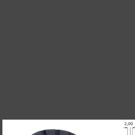
на
странице
товара.