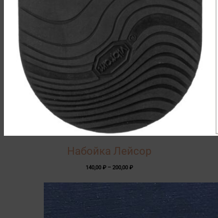
Набойка Лейсор
Диапазон
140,00
₽
–
200,00
₽
цен:
140,00 ₽
–
200,00 ₽