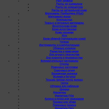
Рант обувной
Ранты из кожвалона
Ранты из кожкартона
Ранты из натуральной кожи
Материалы Прибалтика (Pilot)
Материалы верха
Кожподклад
Тканые и нетканые материалы
Экзотическая кожа
Кожа искуственная
Кожа одежная
Мех
Хром обувной (натуральная кожа)
Чепрак
Инструменты и комплектующие
Обувные колодки
Разметка и намечания
Для ручного творчества
Для ремонта и производства
Вспомогательные материалы
Стропы
Ременные заготовки
Сумочные ручки
Башмачная резинка
Молнии и бегунки
Тесьма, липкая лента, велкро
Нитки
Обтяжка для каблуков
Шнурки
Фурнитура
Фурнитура Frija
Колеса и ручки для чемоданов
Пряжки для обуви
Ременные пряжки
Фурнитура Faro