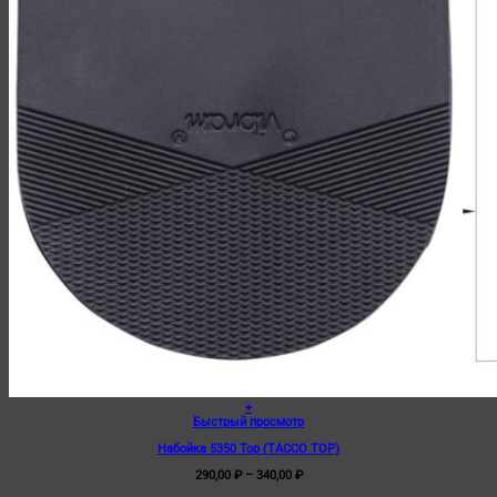
+
Этот
Быстрый просмотр
товар
Набойка 5350 Тор (TACCO TOP)
имеет
несколько
Диапазон
290,00
₽
–
340,00
₽
вариаций.
цен:
Опции