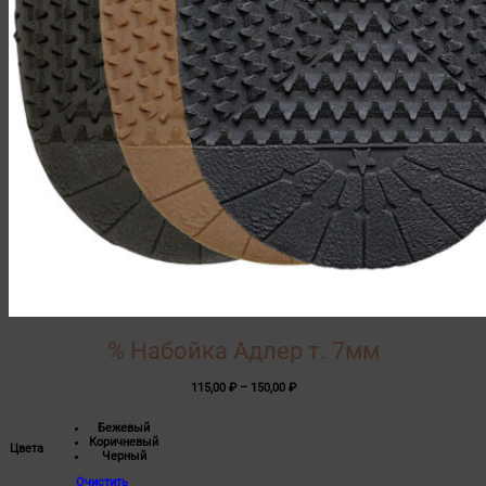
% Набойка Адлер т. 7мм
Диапазон
115,00
₽
–
150,00
₽
цен:
115,00 ₽
Бежевый
–
Коричневый
150,00 ₽
Цвета
Черный
Очистить