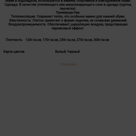
обуви и подкладкой, Используется в зимней, спортивной и повседневной обуви.
Одежда: В качестве утепляющего или амортизирующего слоя в одежде (куртки,
перчатки).
Преимущества:
Теплоизоляция: Сохраняет тепло, что особенно важно для зимней обуви.
Эластичность: Плотно прилегает к форме изделия, не сковывая движений.
Воздухопроницаемость: Обеспечивает циркуляцию воздуха, предотвращая
парниковый эффект.
Плотность
120г/м.кв, 170г/м.кв, 230г/м.кв, 270г/м.кв, 300г/м.кв
Карта цветов
Белый, Черный
Похожие