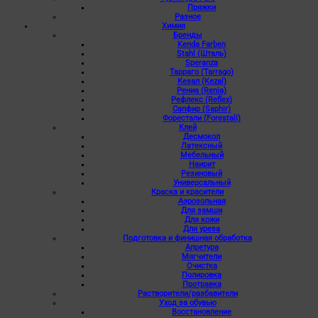
Пряжки
Разное
Химия
Бренды
Kenda Farben
Stahl (Шталь)
Speranza
Тарраго (Tarrago)
Кезал (Kezal)
Рениа (Renia)
Рефлекс (Reflex)
Сапфир (Saphir)
Форестали (Forestali)
Клей
Десмокол
Латексный
Мебельный
Наирит
Резиновый
Универсальный
Краска и красители
Аэрозольная
Для замши
Для кожи
Для уреза
Подготовка и финишная обработка
Апретура
Мягчители
Очистка
Полировка
Протравка
Растворители/разбавители
Уход за обувью
Восстановление