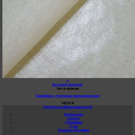
+
Быстрый просмотр
Нет в наличии
Термобязь с точечным нанесением клея
140,00
₽
Политика конфиденциальности
Распродажа
Каталог
Оптовикам
О нас
Контакты/Доставка