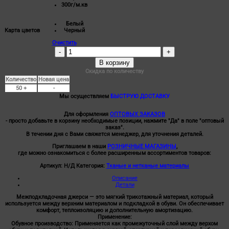
300г/м.кв
Белый
Карта цветов
Черный
Очистить
Количество
товара
В корзину
Межподкладка
Джерси
Скидка по количеству
термо
Количество
Новая цена
Китай
50 +
-
Мы осуществляем
БЫСТРУЮ ДОСТАВКУ
Для оформления
ОПТОВЫХ ЗАКАЗОВ
- просто добавьте в корзину необходимые позиции, нажмите "Да" в поле "оптовый
заказ".
В течении дня с Вами свяжется менеджер, для уточнения деталей.
Приглашаем в наши
РОЗНИЧНЫЕ МАГАЗИНЫ
,
где можно ознакомиться с более расширенным ассортиментов товаров:
Артикул:
Н/Д
Категория:
Тканые и нетканые материалы
Описание
Детали
Межподкладочная джерси — это мягкий трикотажный материал, который
используется между верхним материалом и подкладкой в обуви. Он обеспечивает
комфорт, теплоизоляцию и дополнительную амортизацию.
Применение:
Обувное производство: Применяется как промежуточный слой между верхом