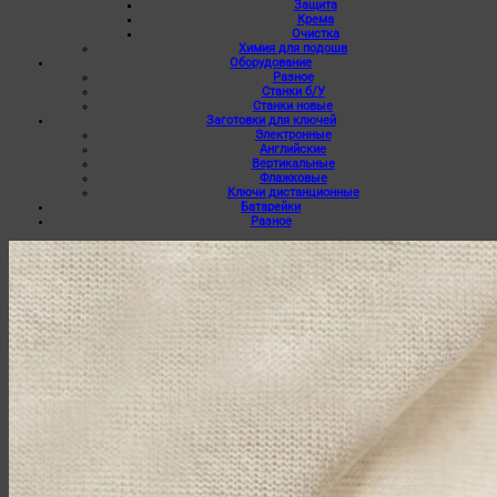
Защита
Крема
Очистка
Химия для подошв
Оборудование
Разное
Станки б/У
Станки новые
Заготовки для ключей
Электронные
Английские
Вертикальные
Флажковые
Ключи дистанционные
Батарейки
Разное