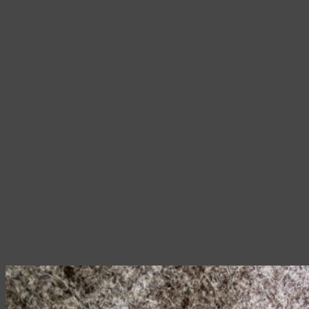
на
2
странице
500,00 ₽
товара.