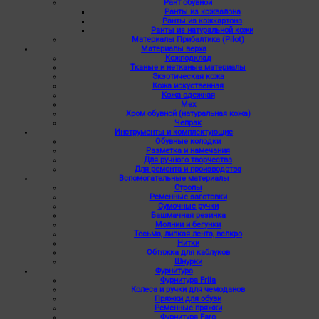
Рант обувной
Ранты из кожвалона
Ранты из кожкартона
Ранты из натуральной кожи
Материалы Прибалтика (Pilot)
Материалы верха
Кожподклад
Тканые и нетканые материалы
Экзотическая кожа
Кожа искуственная
Кожа одежная
Мех
Хром обувной (натуральная кожа)
Чепрак
Инструменты и комплектующие
Обувные колодки
Разметка и намечания
Для ручного творчества
Для ремонта и производства
Вспомогательные материалы
Стропы
Ременные заготовки
Сумочные ручки
Башмачная резинка
Молнии и бегунки
Тесьма, липкая лента, велкро
Нитки
Обтяжка для каблуков
Шнурки
Фурнитура
Фурнитура Frija
Колеса и ручки для чемоданов
Пряжки для обуви
Ременные пряжки
Фурнитура Faro