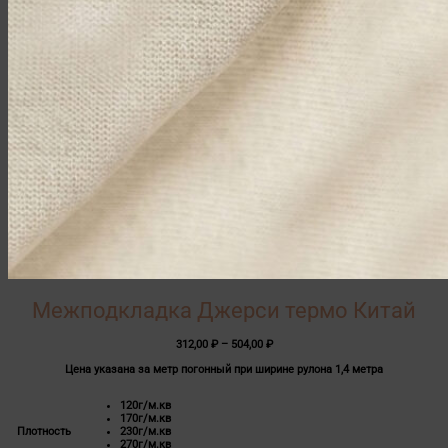
Межподкладка Джерси термо Китай
Диапазон
312,00
₽
–
504,00
₽
цен:
Цена указана за метр погонный при ширине рулона 1,4 метра
312,00 ₽
–
504,00 ₽
120г/м.кв
170г/м.кв
Плотность
230г/м.кв
270г/м.кв