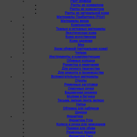
Рант обувной
Ранты из кожвалона
Ранты из кожкартона
Ранты из натуральной кожи
Материалы Прибалтика (Pilot)
Материалы верха
Кожподклад
Тканые и нетканые материалы
Экзотическая кожа
Кожа искуственная
Кожа одежная
Мех
Хром обувной (натуральная кожа)
Чепрак
Инструменты и комплектующие
Обувные колодки
Разметка и намечания
Для ручного творчества
Для ремонта и производства
Вспомогательные материалы
Стропы
Ременные заготовки
Сумочные ручки
Башмачная резинка
Молнии и бегунки
Тесьма, липкая лента, велкро
Нитки
Обтяжка для каблуков
Шнурки
Фурнитура
Фурнитура Frija
Колеса и ручки для чемоданов
Пряжки для обуви
Ременные пряжки
Фурнитура Faro