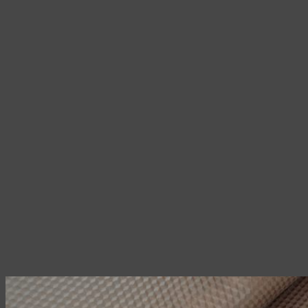
на
странице
товара.