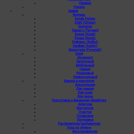
Пряжки
Разное
Химия
Бренды
Kenda Farben
Stahl (Шталь)
Speranza
Тарраго (Tarrago)
Кезал (Kezal)
Рениа (Renia)
Рефлекс (Reflex)
Сапфир (Saphir)
Форестали (Forestali)
Клей
Десмокол
Латексный
Мебельный
Наирит
Резиновый
Универсальный
Краска и красители
Аэрозольная
Для замши
Для кожи
Для уреза
Подготовка и финишная обработка
Апретура
Мягчители
Очистка
Полировка
Протравка
Растворители/разбавители
Уход за обувью
Восстановление