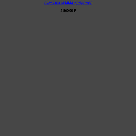
Лист 7163 GEMMA 2,0*560*850
имеет
несколько
2 860,00
₽
вариаций.
Опции
можно
выбрать
на
странице
товара.