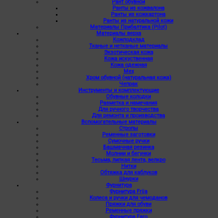
Рант обувной
Ранты из кожвалона
Ранты из кожкартона
Ранты из натуральной кожи
Материалы Прибалтика (Pilot)
Материалы верха
Кожподклад
Тканые и нетканые материалы
Экзотическая кожа
Кожа искуственная
Кожа одежная
Мех
Хром обувной (натуральная кожа)
Чепрак
Инструменты и комплектующие
Обувные колодки
Разметка и намечания
Для ручного творчества
Для ремонта и производства
Вспомогательные материалы
Стропы
Ременные заготовки
Сумочные ручки
Башмачная резинка
Молнии и бегунки
Тесьма, липкая лента, велкро
Нитки
Обтяжка для каблуков
Шнурки
Фурнитура
Фурнитура Frija
Колеса и ручки для чемоданов
Пряжки для обуви
Ременные пряжки
Фурнитура Faro