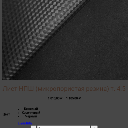
Лист НПШ (микропористая резина) т. 4.5
Диапазон
1 010,00
₽
–
1 105,00
₽
цен:
1
Бежевый
010,00 ₽
Коричневый
–
Цвет
Черный
1
105,00 ₽
Очистить
Количество