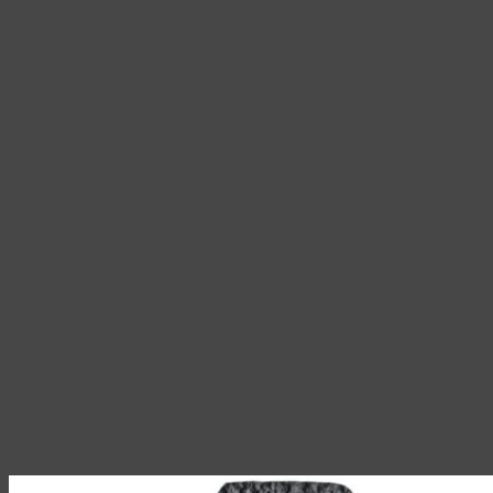
можно
выбрать
на
странице
товара.