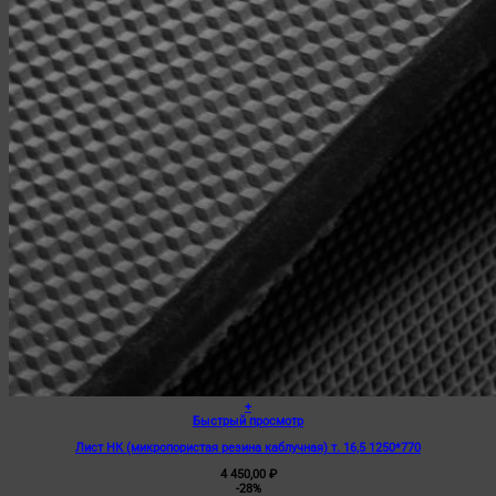
+
Этот
Быстрый просмотр
товар
Лист НК (микропористая резина каблучная) т. 16,5 1250*770
имеет
несколько
4 450,00
₽
вариаций.
-28%
Опции