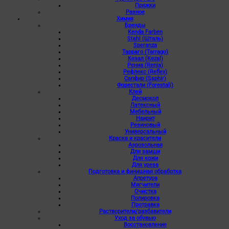
Пряжки
Разное
Химия
Бренды
Kenda Farben
Stahl (Шталь)
Speranza
Тарраго (Tarrago)
Кезал (Kezal)
Рениа (Renia)
Рефлекс (Reflex)
Сапфир (Saphir)
Форестали (Forestali)
Клей
Десмокол
Латексный
Мебельный
Наирит
Резиновый
Универсальный
Краска и красители
Аэрозольная
Для замши
Для кожи
Для уреза
Подготовка и финишная обработка
Апретура
Мягчители
Очистка
Полировка
Протравка
Растворители/разбавители
Уход за обувью
Восстановление