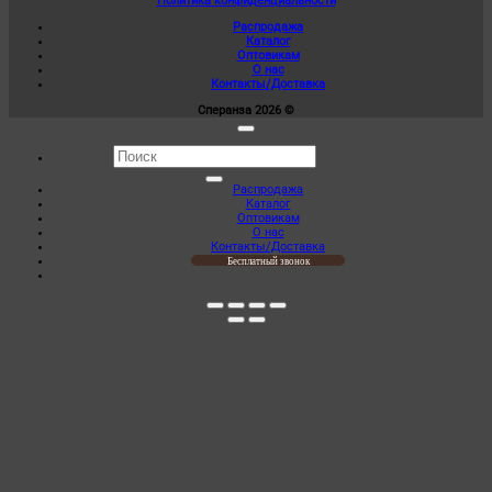
Политика конфиденциальности
Опции
1
можно
Распродажа
030,00 ₽
выбрать
Каталог
–
на
Оптовикам
1
странице
О нас
120,00 ₽
товара.
Контакты/Доставка
Сперанза 2026 ©
Искать:
Распродажа
Каталог
Оптовикам
О нас
Контакты/Доставка
Бесплатный звонок