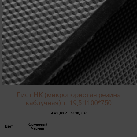
Лист НК (микропористая резина
каблучная) т. 19,5 1100*750
Диапазон
4 490,00
₽
–
5 390,00
₽
цен:
4
Коричневый
490,00 ₽
Цвет
Черный
–
5
390,00 ₽