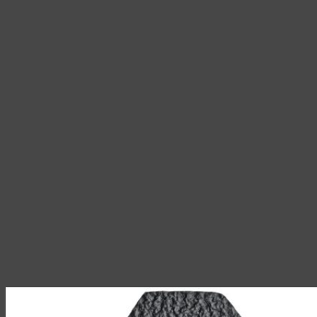
на
странице
товара.