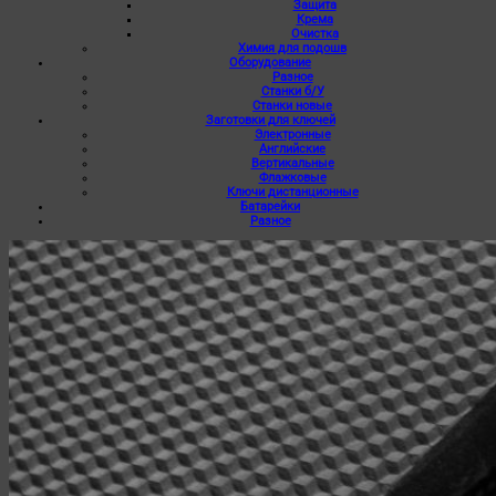
Защита
Крема
Очистка
Химия для подошв
Оборудование
Разное
Станки б/У
Станки новые
Заготовки для ключей
Электронные
Английские
Вертикальные
Флажковые
Ключи дистанционные
Батарейки
Разное