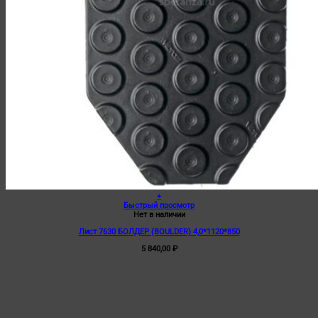
+
Быстрый просмотр
Нет в наличии
Лист 7630 БОЛДЕР (BOULDER) 4,0*1120*850
5 840,00
₽