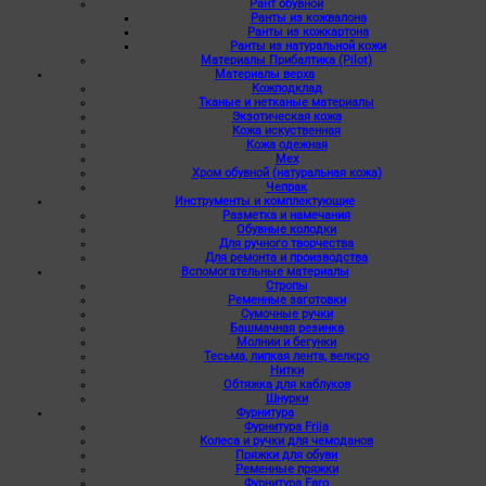
Рант обувной
Ранты из кожвалона
Ранты из кожкартона
Ранты из натуральной кожи
Материалы Прибалтика (Pilot)
Материалы верха
Кожподклад
Тканые и нетканые материалы
Экзотическая кожа
Кожа искуственная
Кожа одежная
Мех
Хром обувной (натуральная кожа)
Чепрак
Инструменты и комплектующие
Разметка и намечания
Обувные колодки
Для ручного творчества
Для ремонта и производства
Вспомогательные материалы
Стропы
Ременные заготовки
Сумочные ручки
Башмачная резинка
Молнии и бегунки
Тесьма, липкая лента, велкро
Нитки
Обтяжка для каблуков
Шнурки
Фурнитура
Фурнитура Frija
Колеса и ручки для чемоданов
Пряжки для обуви
Ременные пряжки
Фурнитура Faro