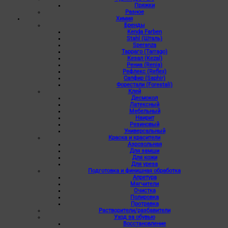
Пряжки
Разное
Химия
Бренды
Kenda Farben
Stahl (Шталь)
Speranza
Тарраго (Tarrago)
Кезал (Kezal)
Рениа (Renia)
Рефлекс (Reflex)
Сапфир (Saphir)
Форестали (Forestali)
Клей
Десмокол
Латексный
Мебельный
Наирит
Резиновый
Универсальный
Краска и красители
Аэрозольная
Для замши
Для кожи
Для уреза
Подготовка и финишная обработка
Апретура
Мягчители
Очистка
Полировка
Протравка
Растворители/разбавители
Уход за обувью
Восстановление