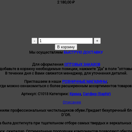
2 180,00
₽
Количество
товара
В корзину
Крем
Мы осуществляем
БЫСТРУЮ ДОСТАВКУ
банка
MIRROR
Gloss
Для оформления
ОПТОВЫХ ЗАКАЗОВ
MEDAILLE
 добавьте в корзину необходимые позиции, нажмите "Да" в поле "оптовы
Saphir,
В течении дня с Вами свяжется менеджер, для уточнения деталей.
75мл
Приглашаем в наши
РОЗНИЧНЫЕ МАГАЗИНЫ
,
где можно ознакомиться с более расширенным ассортиментов товаров
Артикул:
С1013
Категории:
Крема
,
Сапфир (Saphir)
Описание
аниям профессиональных чистильщиков обуви.
Придает безупречный бл
D’OR.
 была достигнута при тщательном отборе самых твердых и зеркальных 
 воск, скипидар. Оптимальные пропорции компонентов позволяют обесп