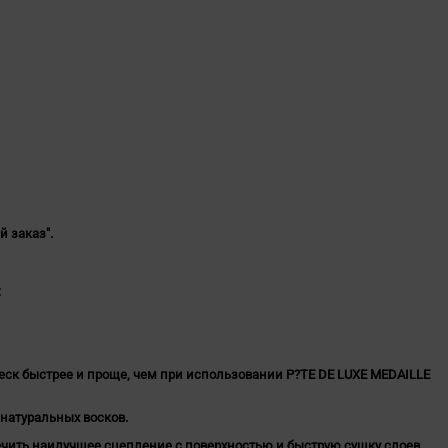
й заказ".
:
еск быстрее и проще
, чем при использовании P?TE DE LUXE MEDAILLE
натуральных восков.
ечить
наилучшее сцепление с поверхностью и быструю сушку слоев.