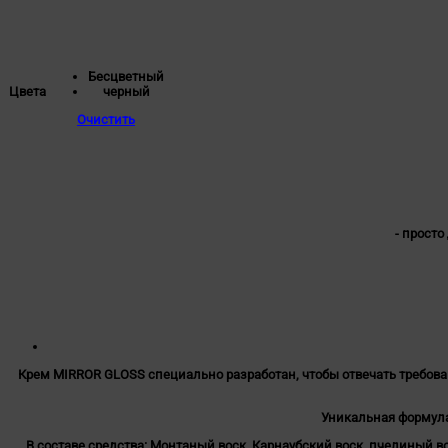
Бесцветный
черный
Цвета
Очистить
- просто
Крем MIRROR GLOSS специально разработан, чтобы отвечать требов
Уникальная формула
В составе средства: Монтаный воск, Карнаубский воск, пчелиный