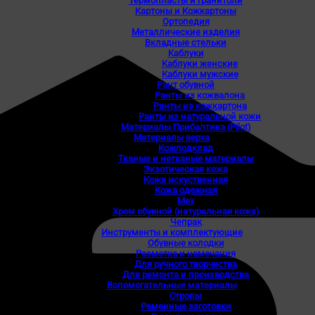
Термопласты и гранитоли
Картоны и Кожкартоны
Ортопедия
Металлические изделия
Вкладные стельки
Каблуки
Каблуки женские
Каблуки мужские
Рант обувной
Ранты из кожвалона
Ранты из кожкартона
Ранты из натуральной кожи
Материалы Прибалтика (Pilot)
Материалы верха
Кожподклад
Тканые и нетканые материалы
Экзотическая кожа
Кожа искуственная
Кожа одежная
Мех
Хром обувной (натуральная кожа)
Чепрак
Инструменты и комплектующие
Обувные колодки
Разметка и намечания
Для ручного творчества
Для ремонта и производства
Вспомогательные материалы
Стропы
Ременные заготовки