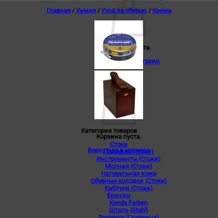
Главная
/
Химия
/
Уход за обувью
/
Крема
Корзина пуста.
Вернуться в магазин
0
Корзина
Категории товаров
Корзина пуста.
Стоки
Вернуться в магазин
Подошва (стоки)
Инструменты (Стоки)
Молния (Стоки)
Натуральная кожа
Обувные колодки (Стоки)
Каблуки (Стоки)
Бренды
Kenda Farben
Шталь (Stahl)
Speranza (Сперанца)