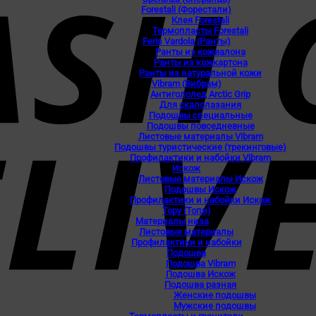
Forestali (Форестали)
Клея Forestali
Термопласты Forestali
Feris Vardola (Ранты)
Ранты из кожвалона
Ранты из кожкартона
Ранты из натуральной кожи
Vibram (Вибрам)
Антигололед Arctic Grip
Для скалолазания
Подошвы специальные
Подошвы повседневные
Листовые материалы Vibram
Подошвы туристические (трекинговые)
Профилактики и набойки Vibram
Искож
Листовые материалы Искож
Подошвы Искож
Профилактики и набойки Искож
Topy (Топи)
Материалы низа
Листовые материалы
Профилактики и набойки
Подошва
Подошва Vibram
Подошва Искож
Подошва разная
Женские подошвы
Мужские подошвы