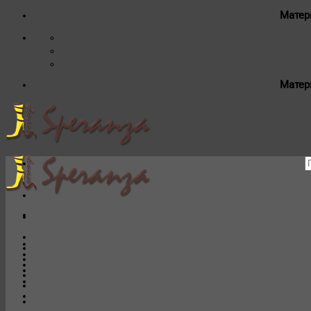
Матер
Матер
И