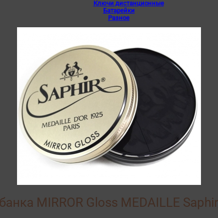
Ключи дистанционные
Батарейки
Разное
банка MIRROR Gloss MEDAILLE Saphir