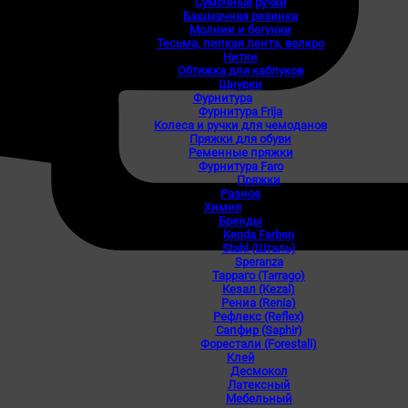
Сумочные ручки
Башмачная резинка
Молнии и бегунки
Тесьма, липкая лента, велкро
Нитки
Обтяжка для каблуков
Шнурки
Фурнитура
Фурнитура Frija
Колеса и ручки для чемоданов
Пряжки для обуви
Ременные пряжки
Фурнитура Faro
Пряжки
Разное
Химия
Бренды
Kenda Farben
Stahl (Шталь)
Speranza
Тарраго (Tarrago)
Кезал (Kezal)
Рениа (Renia)
Рефлекс (Reflex)
Сапфир (Saphir)
Форестали (Forestali)
Клей
Десмокол
Латексный
Мебельный