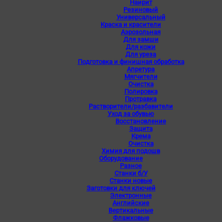
Наирит
Резиновый
Универсальный
Краска и красители
Аэрозольная
Для замши
Для кожи
Для уреза
Подготовка и финишная обработка
Апретура
Мягчители
Очистка
Полировка
Протравка
Растворители/разбавители
Уход за обувью
Восстановление
Защита
Крема
Очистка
Химия для подошв
Оборудование
Разное
Станки б/У
Станки новые
Заготовки для ключей
Электронные
Английские
Вертикальные
Флажковые