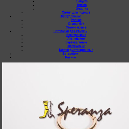
Защита
Крема
Очистка
Химия для подошв
Оборудование
Разное
Станки б/У
Станки новые
Заготовки для ключей
Электронные
Английские
Вертикальные
Флажковые
Ключи дистанционные
Батарейки
Разное