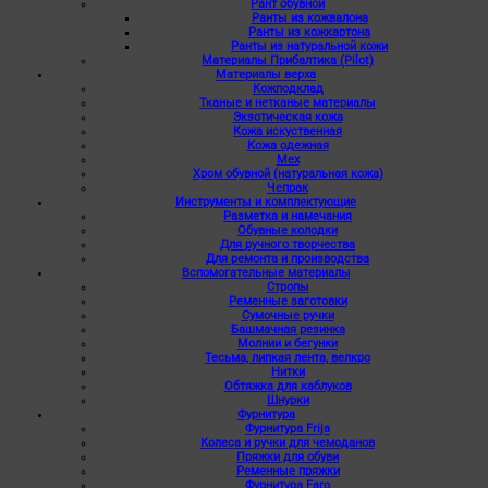
Рант обувной
Ранты из кожвалона
Ранты из кожкартона
Ранты из натуральной кожи
Материалы Прибалтика (Pilot)
Материалы верха
Кожподклад
Тканые и нетканые материалы
Экзотическая кожа
Кожа искуственная
Кожа одежная
Мех
Хром обувной (натуральная кожа)
Чепрак
Инструменты и комплектующие
Разметка и намечания
Обувные колодки
Для ручного творчества
Для ремонта и производства
Вспомогательные материалы
Стропы
Ременные заготовки
Сумочные ручки
Башмачная резинка
Молнии и бегунки
Тесьма, липкая лента, велкро
Нитки
Обтяжка для каблуков
Шнурки
Фурнитура
Фурнитура Frija
Колеса и ручки для чемоданов
Пряжки для обуви
Ременные пряжки
Фурнитура Faro