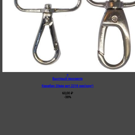
+
Быстрый просмотр
Карабин 20мм арт.2218 ник(круг)
60,00
₽
-38%