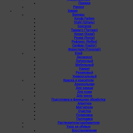
Пряжки
Разное
Химия
Бренды
Kenda Farben
Stahl (Шталь)
Speranza
Тарраго (Tarrago)
Кезал (Kezal)
Рениа (Renia)
Рефлекс (Reflex)
Сапфир (Saphir)
Форестали (Forestali)
Клей
Десмокол
Латексный
Мебельный
Наирит
Резиновый
Универсальный
Краска и красители
Аэрозольная
Для замши
Для кожи
Для уреза
Подготовка и финишная обработка
Апретура
Мягчители
Очистка
Полировка
Протравка
Растворители/разбавители
Уход за обувью
Восстановление