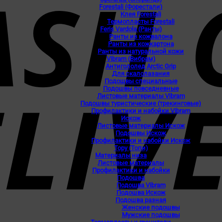
Forestali (Форестали)
Клея Forestali
Термопласты Forestali
Feris Vardola (Ранты)
Ранты из кожвалона
Ранты из кожкартона
Ранты из натуральной кожи
Vibram (Вибрам)
Антигололед Arctic Grip
Для скалолазания
Подошвы специальные
Подошвы повседневные
Листовые материалы Vibram
Подошвы туристические (трекинговые)
Профилактики и набойки Vibram
Искож
Листовые материалы Искож
Подошвы Искож
Профилактики и набойки Искож
Topy (Топи)
Материалы низа
Листовые материалы
Профилактики и набойки
Подошва
Подошва Vibram
Подошва Искож
Подошва разная
Женские подошвы
Мужские подошвы