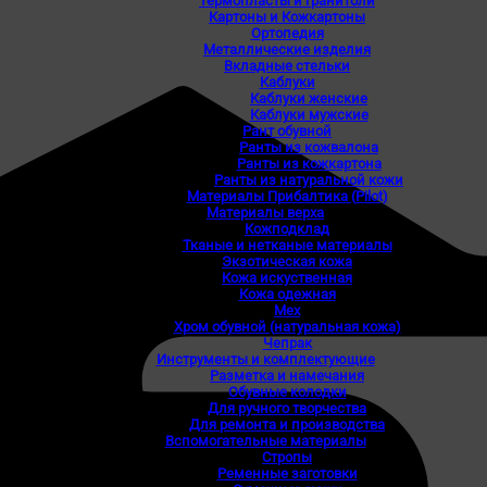
Термопласты и гранитоли
Картоны и Кожкартоны
Ортопедия
Металлические изделия
Вкладные стельки
Каблуки
Каблуки женские
Каблуки мужские
Рант обувной
Ранты из кожвалона
Ранты из кожкартона
Ранты из натуральной кожи
Материалы Прибалтика (Pilot)
Материалы верха
Кожподклад
Тканые и нетканые материалы
Экзотическая кожа
Кожа искуственная
Кожа одежная
Мех
Хром обувной (натуральная кожа)
Чепрак
Инструменты и комплектующие
Разметка и намечания
Обувные колодки
Для ручного творчества
Для ремонта и производства
Вспомогательные материалы
Стропы
Ременные заготовки