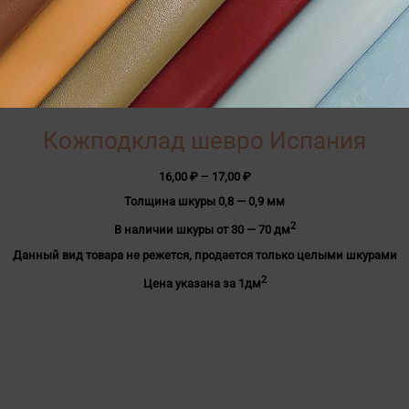
Кожподклад шевро Испания
Диапазон
16,00
₽
–
17,00
₽
цен:
Толщина шкуры 0,8 — 0,9 мм
16,00 ₽
–
2
В наличии шкуры от 30 — 70 дм
17,00 ₽
Данный вид товара не режется, продается только целыми шкурами
2
Цена указана за 1дм