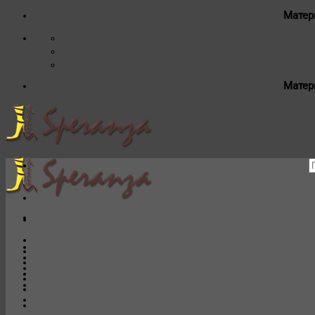
Матер
Матер
И