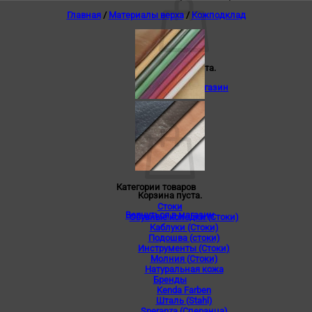
Главная
/
Материалы верха
/
Кожподклад
Корзина пуста.
Вернуться в магазин
0
Корзина
Категории товаров
Корзина пуста.
Стоки
Вернуться в магазин
Обувные колодки (Стоки)
Каблуки (Стоки)
Подошва (стоки)
Инструменты (Стоки)
Молния (Стоки)
Натуральная кожа
Бренды
Kenda Farben
Шталь (Stahl)
Speranza (Сперанца)