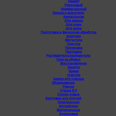
Наирит
Резиновый
Универсальный
Краска и красители
Аэрозольная
Для замши
Для кожи
Для уреза
Подготовка и финишная обработка
Апретура
Мягчители
Очистка
Полировка
Протравка
Растворители/разбавители
Уход за обувью
Восстановление
Защита
Крема
Очистка
Химия для подошв
Оборудование
Разное
Станки б/У
Станки новые
Заготовки для ключей
Электронные
Английские
Вертикальные
Флажковые