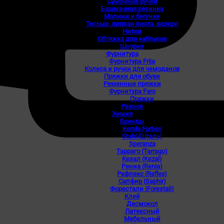
Сумочные ручки
Башмачная резинка
Молнии и бегунки
Тесьма, липкая лента, велкро
Нитки
Обтяжка для каблуков
Шнурки
Фурнитура
Фурнитура Frija
Колеса и ручки для чемоданов
Пряжки для обуви
Ременные пряжки
Фурнитура Faro
Пряжки
Разное
Химия
Бренды
Kenda Farben
Stahl (Шталь)
Speranza
Тарраго (Tarrago)
Кезал (Kezal)
Рениа (Renia)
Рефлекс (Reflex)
Сапфир (Saphir)
Форестали (Forestali)
Клей
Десмокол
Латексный
Мебельный