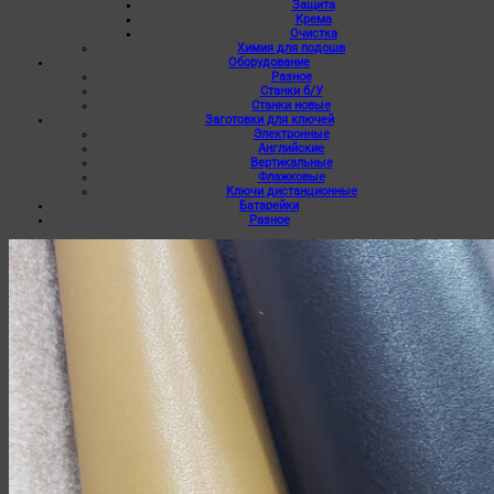
Защита
Крема
Очистка
Химия для подошв
Оборудование
Разное
Станки б/У
Станки новые
Заготовки для ключей
Электронные
Английские
Вертикальные
Флажковые
Ключи дистанционные
Батарейки
Разное