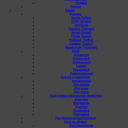
Пряжки
Разное
Химия
Бренды
Kenda Farben
Stahl (Шталь)
Speranza
Тарраго (Tarrago)
Кезал (Kezal)
Рениа (Renia)
Рефлекс (Reflex)
Сапфир (Saphir)
Форестали (Forestali)
Клей
Десмокол
Латексный
Мебельный
Наирит
Резиновый
Универсальный
Краска и красители
Аэрозольная
Для замши
Для кожи
Для уреза
Подготовка и финишная обработка
Апретура
Мягчители
Очистка
Полировка
Протравка
Растворители/разбавители
Уход за обувью
Восстановление