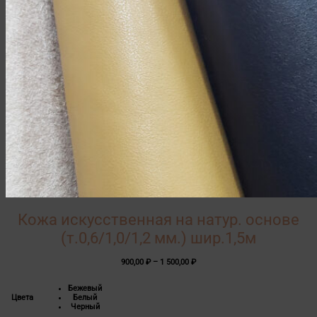
Кожа искусственная на натур. основе
(т.0,6/1,0/1,2 мм.) шир.1,5м
Диапазон
900,00
₽
–
1 500,00
₽
цен:
900,00 ₽
Бежевый
–
Цвета
Белый
1
Черный
500,00 ₽