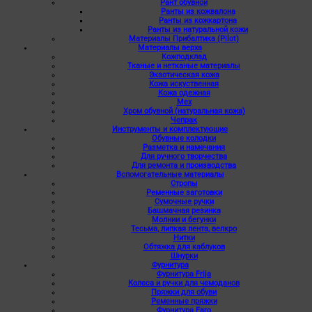
Рант обувной
Ранты из кожвалона
Ранты из кожкартона
Ранты из натуральной кожи
Материалы Прибалтика (Pilot)
Материалы верха
Кожподклад
Тканые и нетканые материалы
Экзотическая кожа
Кожа искуственная
Кожа одежная
Мех
Хром обувной (натуральная кожа)
Чепрак
Инструменты и комплектующие
Обувные колодки
Разметка и намечания
Для ручного творчества
Для ремонта и производства
Вспомогательные материалы
Стропы
Ременные заготовки
Сумочные ручки
Башмачная резинка
Молнии и бегунки
Тесьма, липкая лента, велкро
Нитки
Обтяжка для каблуков
Шнурки
Фурнитура
Фурнитура Frija
Колеса и ручки для чемоданов
Пряжки для обуви
Ременные пряжки
Фурнитура Faro