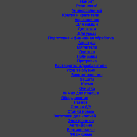
Наирит
Резиновый
Универсальный
Краска и красители
Аэрозольная
Для замши
Для кожи
Для уреза
Подготовка и финишная обработка
Апретура
Мягчители
Очистка
Полировка
Протравка
Растворители/разбавители
Уход за обувью
Восстановление
Защита
Крема
Очистка
Химия для подошв
Оборудование
Разное
Станки б/У
Станки новые
Заготовки для ключей
Электронные
Английские
Вертикальные
Флажковые