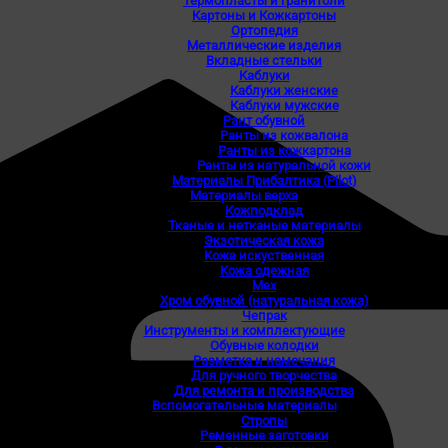
Термопласты и гранитоли
Картоны и Кожкартоны
Ортопедия
Металлические изделия
Вкладные стельки
Каблуки
Каблуки женские
Каблуки мужские
Рант обувной
Ранты из кожвалона
Ранты из кожкартона
Ранты из натуральной кожи
Материалы Прибалтика (Pilot)
Материалы верха
Кожподклад
Тканые и нетканые материалы
Экзотическая кожа
Кожа искуственная
Кожа одежная
Мех
Хром обувной (натуральная кожа)
Чепрак
Инструменты и комплектующие
Обувные колодки
Разметка и намечания
Для ручного творчества
Для ремонта и производства
Вспомогательные материалы
Стропы
Ременные заготовки