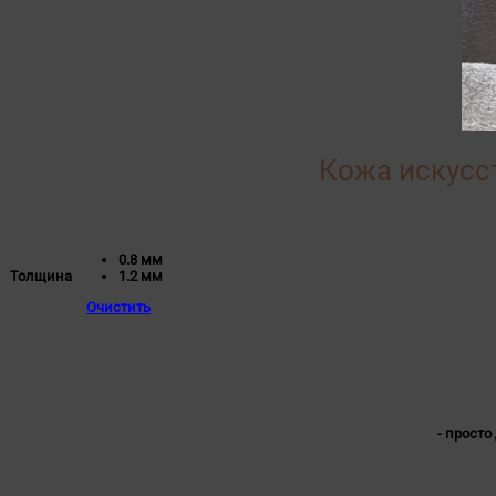
Кожа искусст
0.8 мм
1.2 мм
Толщина
Очистить
- просто