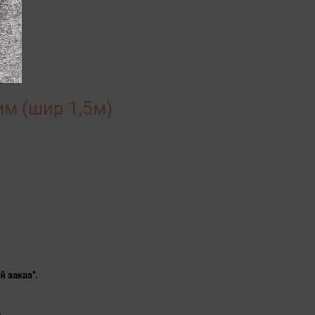
мм (шир 1,5м)
й заказ".