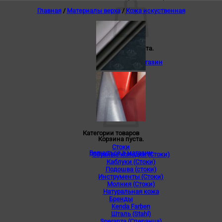
Главная
/
Материалы верха
/
Кожа искуственная
Корзина пуста.
Вернуться в магазин
0
Корзина
Категории товаров
Корзина пуста.
Стоки
Вернуться в магазин
Обувные колодки (Стоки)
Каблуки (Стоки)
Подошва (стоки)
Инструменты (Стоки)
Молния (Стоки)
Натуральная кожа
Бренды
Kenda Farben
Шталь (Stahl)
Speranza (Сперанца)