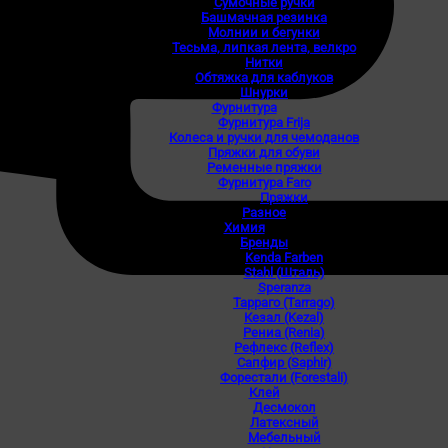
Сумочные ручки
Башмачная резинка
Молнии и бегунки
Тесьма, липкая лента, велкро
Нитки
Обтяжка для каблуков
Шнурки
Фурнитура
Фурнитура Frija
Колеса и ручки для чемоданов
Пряжки для обуви
Ременные пряжки
Фурнитура Faro
Пряжки
Разное
Химия
Бренды
Kenda Farben
Stahl (Шталь)
Speranza
Тарраго (Tarrago)
Кезал (Kezal)
Рениа (Renia)
Рефлекс (Reflex)
Сапфир (Saphir)
Форестали (Forestali)
Клей
Десмокол
Латексный
Мебельный