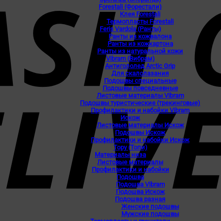
Forestali (Форестали)
Клея Forestali
Термопласты Forestali
Feris Vardola (Ранты)
Ранты из кожвалона
Ранты из кожкартона
Ранты из натуральной кожи
Vibram (Вибрам)
Антигололед Arctic Grip
Для скалолазания
Подошвы специальные
Подошвы повседневные
Листовые материалы Vibram
Подошвы туристические (трекинговые)
Профилактики и набойки Vibram
Искож
Листовые материалы Искож
Подошвы Искож
Профилактики и набойки Искож
Topy (Топи)
Материалы низа
Листовые материалы
Профилактики и набойки
Подошва
Подошва Vibram
Подошва Искож
Подошва разная
Женские подошвы
Мужские подошвы