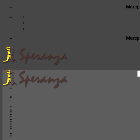
Матер
Матер
И