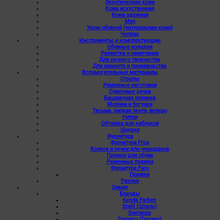
Экзотическая кожа
Кожа искуственная
Кожа одежная
Мех
Хром обувной (натуральная кожа)
Чепрак
Инструменты и комплектующие
Обувные колодки
Разметка и намечания
Для ручного творчества
Для ремонта и производства
Вспомогательные материалы
Стропы
Ременные заготовки
Сумочные ручки
Башмачная резинка
Молнии и бегунки
Тесьма, липкая лента, велкро
Нитки
Обтяжка для каблуков
Шнурки
Фурнитура
Фурнитура Frija
Колеса и ручки для чемоданов
Пряжки для обуви
Ременные пряжки
Фурнитура Faro
Пряжки
Разное
Химия
Бренды
Kenda Farben
Stahl (Шталь)
Speranza
Тарраго (Tarrago)