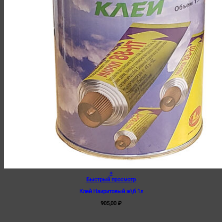
+
Быстрый просмотр
Клей Наиритовый ж\б 1л
905,00
₽