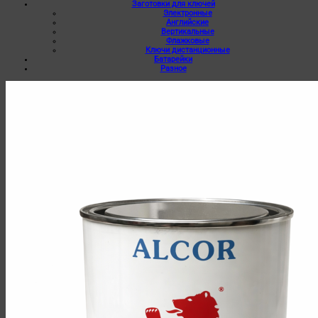
Заготовки для ключей
Электронные
Английские
Вертикальные
Флажковые
Ключи дистанционные
Батарейки
Разное