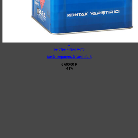
+
Быстрый просмотр
Клей наиритовый Guclu G15
6 600,00
₽
-11%