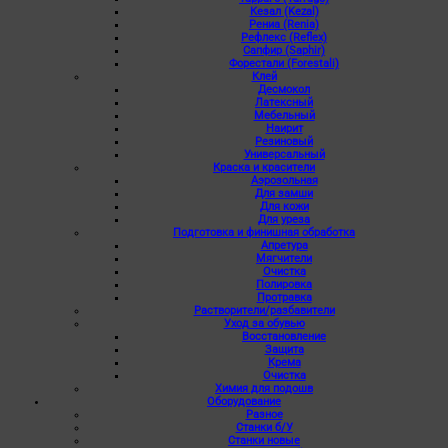
Кезал (Kezal)
Рениа (Renia)
Рефлекс (Reflex)
Сапфир (Saphir)
Форестали (Forestali)
Клей
Десмокол
Латексный
Мебельный
Наирит
Резиновый
Универсальный
Краска и красители
Аэрозольная
Для замши
Для кожи
Для уреза
Подготовка и финишная обработка
Апретура
Мягчители
Очистка
Полировка
Протравка
Растворители/разбавители
Уход за обувью
Восстановление
Защита
Крема
Очистка
Химия для подошв
Оборудование
Разное
Станки б/У
Станки новые