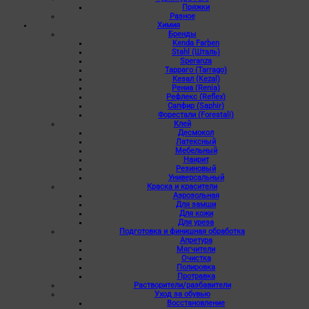
Пряжки
Разное
Химия
Бренды
Kenda Farben
Stahl (Шталь)
Speranza
Тарраго (Tarrago)
Кезал (Kezal)
Рениа (Renia)
Рефлекс (Reflex)
Сапфир (Saphir)
Форестали (Forestali)
Клей
Десмокол
Латексный
Мебельный
Наирит
Резиновый
Универсальный
Краска и красители
Аэрозольная
Для замши
Для кожи
Для уреза
Подготовка и финишная обработка
Апретура
Мягчители
Очистка
Полировка
Протравка
Растворители/разбавители
Уход за обувью
Восстановление