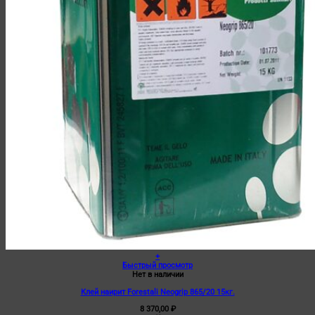
+
Быстрый просмотр
Нет в наличии
Клей наирит Forestali Neogrip 865/20 15кг.
8 370,00
₽