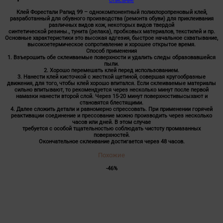
Описание
Клей Форестали Рапид 99 – однокомпонентный полихлоропреновый клей,
разработанный для обувного производства (ремонта обуви) для приклеивания
различных видов кож, некоторых видов твердой
синтетической резины., тунита (релака), пробковых материалов, текстилей и пр.
Основные характеристики это высокая адгезия, быстрое начальное схватывание,
высокоетермическое сопротивление и хорошее открытое время.
Способ применения
1. Взъерошить обе склеиваемые поверхности и удалить следы образовавшейся
пыли.
2. Хорошо перемешать клей перед использованием.
3. Нанести клей кисточкой с жесткой щетиной, совершая кругообразные
движения, для того, чтобы клей хорошо впитался. Если склеиваемые материалы
сильно впитывают, то рекомендуется через несколько минут после первой
намазки нанести второй слой. Через 15-20 минут поверхностивысыхают и
становятся блестящими.
4. Далее сложить детали и равномерно спрессовать. При применении горячей
реактивации соединение и прессование можно производить через несколько
часов или дней. В этом случае
требуется с особой тщательностью соблюдать чистоту промазанных
поверхностей.
Окончательное склеивание достигается через 48 часов.
Похожие
-46%