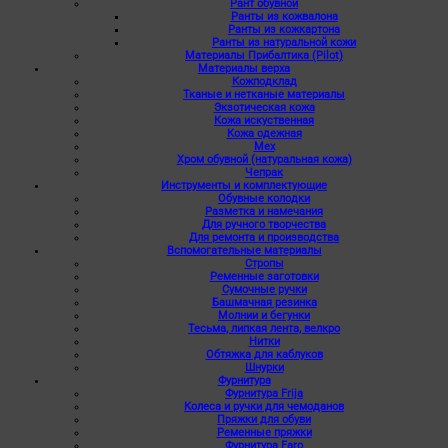
Рант обувной
Ранты из кожвалона
Ранты из кожкартона
Ранты из натуральной кожи
Материалы Прибалтика (Pilot)
Материалы верха
Кожподклад
Тканые и нетканые материалы
Экзотическая кожа
Кожа искуственная
Кожа одежная
Мех
Хром обувной (натуральная кожа)
Чепрак
Инструменты и комплектующие
Обувные колодки
Разметка и намечания
Для ручного творчества
Для ремонта и производства
Вспомогательные материалы
Стропы
Ременные заготовки
Сумочные ручки
Башмачная резинка
Молнии и бегунки
Тесьма, липкая лента, велкро
Нитки
Обтяжка для каблуков
Шнурки
Фурнитура
Фурнитура Frija
Колеса и ручки для чемоданов
Пряжки для обуви
Ременные пряжки
Фурнитура Faro