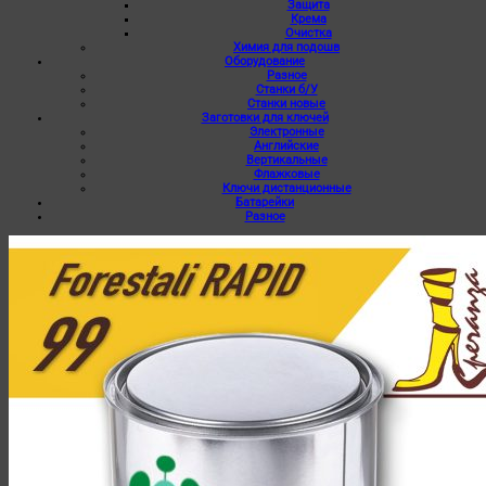
Защита
Крема
Очистка
Химия для подошв
Оборудование
Разное
Станки б/У
Станки новые
Заготовки для ключей
Электронные
Английские
Вертикальные
Флажковые
Ключи дистанционные
Батарейки
Разное