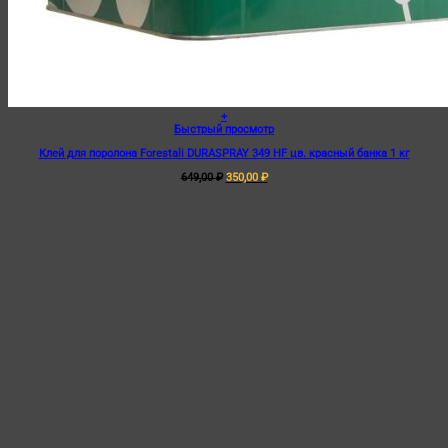
+
Быстрый просмотр
Клей для поролона Forestali DURASPRAY 349 HF цв. красный банка 1 кг
Первоначальная
Текущая
649,00
₽
350,00
₽
цена
цена:
составляла
350,00 ₽.
649,00 ₽.