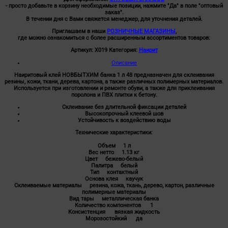
- просто добавьте в корзину необходимые позиции, нажмите "Да" в поле "оптовый
заказ".
В течении дня с Вами свяжется менеджер, для уточнения деталей.
Приглашаем в наши
РОЗНИЧНЫЕ МАГАЗИНЫ
,
где можно ознакомиться с более расширенным ассортиментов товаров:
Артикул:
Х019
Категория:
Наирит
Описание
Наиритовый клей НОВБЫТХИМ банка 1 л 48 предназначен для склеивания
резины, кожи, ткани, дерева, картона, а также различных полимерных материалов.
Используется при изготовлении и ремонте обуви, а также для приклеивания
поролона и ПВХ плитки к бетону.
Склеивание без длительной фиксации деталей
Высокопрочный клеевой шов
Устойчивость к воздействию воды
Технические характеристики:
Объем 1 л
Вес нетто 1.13 кг
Цвет бежево-белый
Палитра белый
Тип контактный
Основа клея каучук
Склеиваемые материалы резина, кожа, ткань, дерево, картон, различные
полимерные материалы
Вид тары металлическая банка
Количество компонентов 1
Консистенция вязкая жидкость
Морозостойкий да