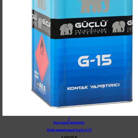
+
Быстрый просмотр
Клей наиритовый Guclu G15
6 600,00
₽