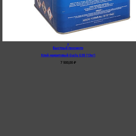
+
Быстрый просмотр
Клей наиритовый Guclu G38 (13кг)
7 500,00
₽