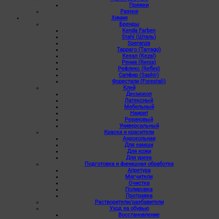
Пряжки
Разное
Химия
Бренды
Kenda Farben
Stahl (Шталь)
Speranza
Тарраго (Tarrago)
Кезал (Kezal)
Рениа (Renia)
Рефлекс (Reflex)
Сапфир (Saphir)
Форестали (Forestali)
Клей
Десмокол
Латексный
Мебельный
Наирит
Резиновый
Универсальный
Краска и красители
Аэрозольная
Для замши
Для кожи
Для уреза
Подготовка и финишная обработка
Апретура
Мягчители
Очистка
Полировка
Протравка
Растворители/разбавители
Уход за обувью
Восстановление