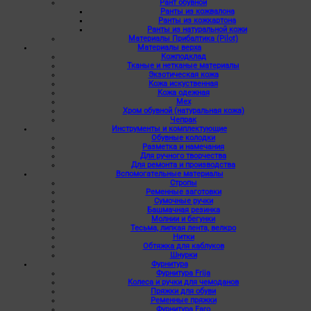
Рант обувной
Ранты из кожвалона
Ранты из кожкартона
Ранты из натуральной кожи
Материалы Прибалтика (Pilot)
Материалы верха
Кожподклад
Тканые и нетканые материалы
Экзотическая кожа
Кожа искуственная
Кожа одежная
Мех
Хром обувной (натуральная кожа)
Чепрак
Инструменты и комплектующие
Обувные колодки
Разметка и намечания
Для ручного творчества
Для ремонта и производства
Вспомогательные материалы
Стропы
Ременные заготовки
Сумочные ручки
Башмачная резинка
Молнии и бегунки
Тесьма, липкая лента, велкро
Нитки
Обтяжка для каблуков
Шнурки
Фурнитура
Фурнитура Frija
Колеса и ручки для чемоданов
Пряжки для обуви
Ременные пряжки
Фурнитура Faro