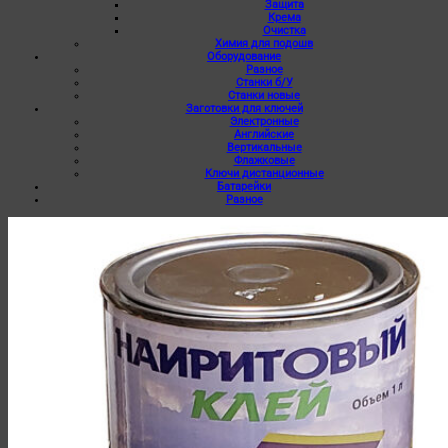
Защита
Крема
Очистка
Химия для подошв
Оборудование
Разное
Станки б/У
Станки новые
Заготовки для ключей
Электронные
Английские
Вертикальные
Флажковые
Ключи дистанционные
Батарейки
Разное