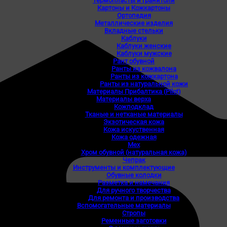
Термопласты и гранитоли
Картоны и Кожкартоны
Ортопедия
Металлические изделия
Вкладные стельки
Каблуки
Каблуки женские
Каблуки мужские
Рант обувной
Ранты из кожвалона
Ранты из кожкартона
Ранты из натуральной кожи
Материалы Прибалтика (Pilot)
Материалы верха
Кожподклад
Тканые и нетканые материалы
Экзотическая кожа
Кожа искуственная
Кожа одежная
Мех
Хром обувной (натуральная кожа)
Чепрак
Инструменты и комплектующие
Обувные колодки
Разметка и намечания
Для ручного творчества
Для ремонта и производства
Вспомогательные материалы
Стропы
Ременные заготовки