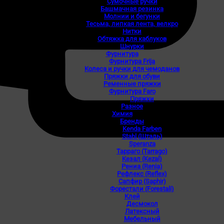
Сумочные ручки
Башмачная резинка
Молнии и бегунки
Тесьма, липкая лента, велкро
Нитки
Обтяжка для каблуков
Шнурки
Фурнитура
Фурнитура Frija
Колеса и ручки для чемоданов
Пряжки для обуви
Ременные пряжки
Фурнитура Faro
Пряжки
Разное
Химия
Бренды
Kenda Farben
Stahl (Шталь)
Speranza
Тарраго (Tarrago)
Кезал (Kezal)
Рениа (Renia)
Рефлекс (Reflex)
Сапфир (Saphir)
Форестали (Forestali)
Клей
Десмокол
Латексный
Мебельный