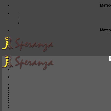
Матер
Матер
И