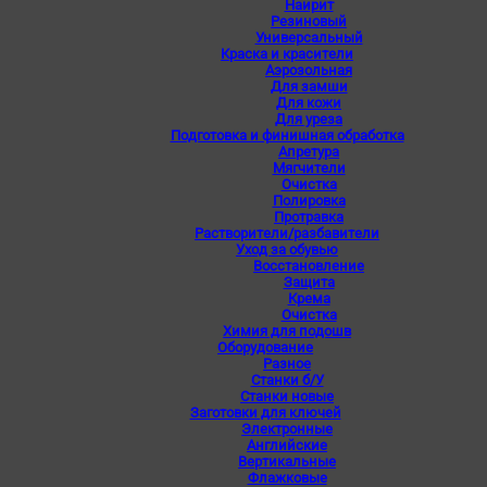
Наирит
Резиновый
Универсальный
Краска и красители
Аэрозольная
Для замши
Для кожи
Для уреза
Подготовка и финишная обработка
Апретура
Мягчители
Очистка
Полировка
Протравка
Растворители/разбавители
Уход за обувью
Восстановление
Защита
Крема
Очистка
Химия для подошв
Оборудование
Разное
Станки б/У
Станки новые
Заготовки для ключей
Электронные
Английские
Вертикальные
Флажковые