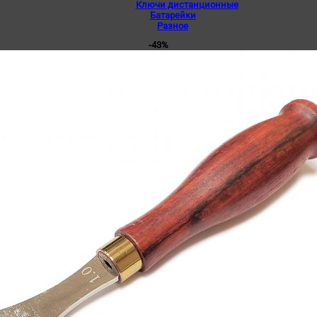
Ключи дистанционные
Батарейки
Разное
-43%