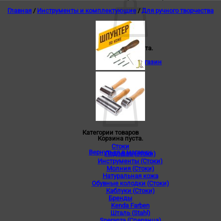
Главная
/
Инструменты и комплектующие
/
Для ручного творчества
Корзина пуста.
Вернуться в магазин
0
Корзина
Категории товаров
Корзина пуста.
Стоки
Вернуться в магазин
Подошва (стоки)
Инструменты (Стоки)
Молния (Стоки)
Натуральная кожа
Обувные колодки (Стоки)
Каблуки (Стоки)
Бренды
Kenda Farben
Шталь (Stahl)
Speranza (Сперанца)