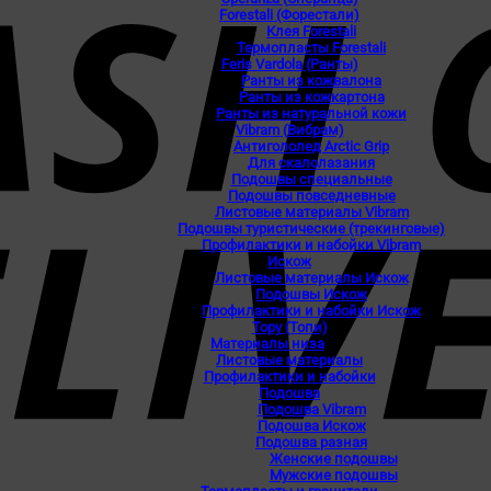
Forestali (Форестали)
Клея Forestali
Термопласты Forestali
Feris Vardola (Ранты)
Ранты из кожвалона
Ранты из кожкартона
Ранты из натуральной кожи
Vibram (Вибрам)
Антигололед Arctic Grip
Для скалолазания
Подошвы специальные
Подошвы повседневные
Листовые материалы Vibram
Подошвы туристические (трекинговые)
Профилактики и набойки Vibram
Искож
Листовые материалы Искож
Подошвы Искож
Профилактики и набойки Искож
Topy (Топи)
Материалы низа
Листовые материалы
Профилактики и набойки
Подошва
Подошва Vibram
Подошва Искож
Подошва разная
Женские подошвы
Мужские подошвы