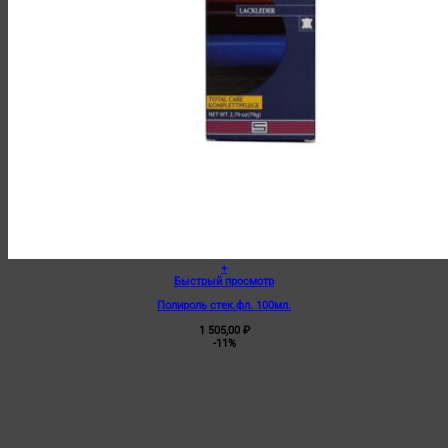
+
Быстрый просмотр
Полироль стек.фл. 100мл.
1 505,00
₽
-11%