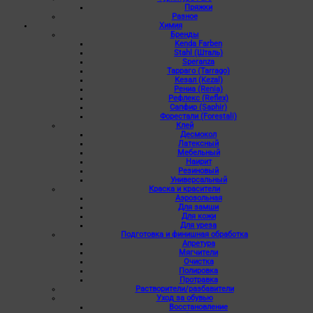
Пряжки
Разное
Химия
Бренды
Kenda Farben
Stahl (Шталь)
Speranza
Тарраго (Tarrago)
Кезал (Kezal)
Рениа (Renia)
Рефлекс (Reflex)
Сапфир (Saphir)
Форестали (Forestali)
Клей
Десмокол
Латексный
Мебельный
Наирит
Резиновый
Универсальный
Краска и красители
Аэрозольная
Для замши
Для кожи
Для уреза
Подготовка и финишная обработка
Апретура
Мягчители
Очистка
Полировка
Протравка
Растворители/разбавители
Уход за обувью
Восстановление