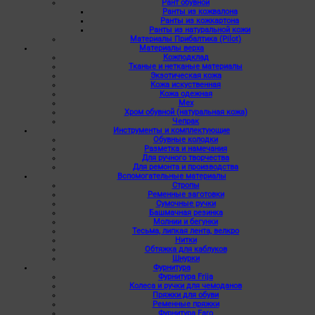
Рант обувной
Ранты из кожвалона
Ранты из кожкартона
Ранты из натуральной кожи
Материалы Прибалтика (Pilot)
Материалы верха
Кожподклад
Тканые и нетканые материалы
Экзотическая кожа
Кожа искуственная
Кожа одежная
Мех
Хром обувной (натуральная кожа)
Чепрак
Инструменты и комплектующие
Обувные колодки
Разметка и намечания
Для ручного творчества
Для ремонта и производства
Вспомогательные материалы
Стропы
Ременные заготовки
Сумочные ручки
Башмачная резинка
Молнии и бегунки
Тесьма, липкая лента, велкро
Нитки
Обтяжка для каблуков
Шнурки
Фурнитура
Фурнитура Frija
Колеса и ручки для чемоданов
Пряжки для обуви
Ременные пряжки
Фурнитура Faro