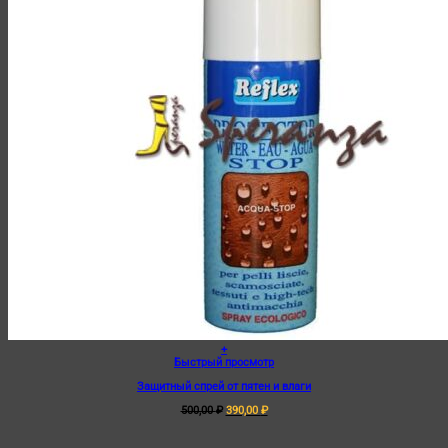
+
Быстрый просмотр
Защитный спрей от пятен и влаги
Первоначальная
Текущая
500,00
₽
390,00
₽
цена
цена:
составляла
390,00 ₽.