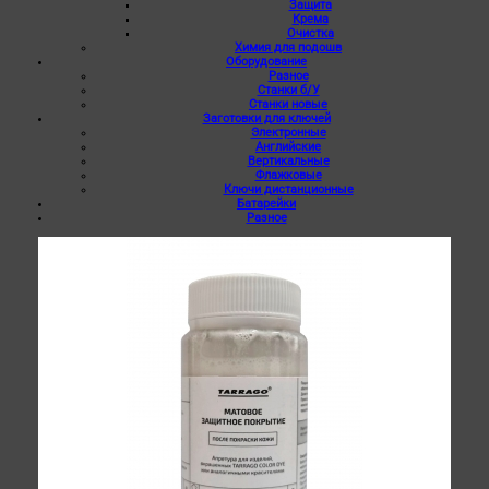
Защита
Крема
Очистка
Химия для подошв
Оборудование
Разное
Станки б/У
Станки новые
Заготовки для ключей
Электронные
Английские
Вертикальные
Флажковые
Ключи дистанционные
Батарейки
Разное