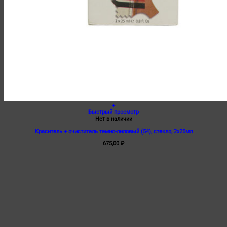
+
Быстрый просмотр
Нет в наличии
Краситель + очиститель темно-лиловый (54), стекло, 2х25мл
675,00
₽