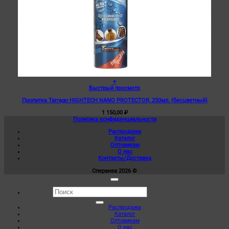
+
Быстрый просмотр
Пропитка Tarrago HIGHTECH NANO PROTECTOR, 250мл. (бесцветный)
1 150,00
₽
Политика конфиденциальности
Распродажа
Каталог
Оптовикам
О нас
Контакты/Доставка
Сперанза 2026 ©
Искать:
Распродажа
Каталог
Оптовикам
О нас