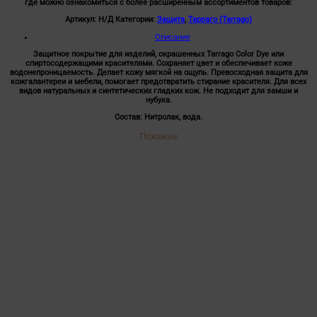
где можно ознакомиться с более расширенным ассортиментов товаров:
1000мл.
Артикул:
Н/Д
Категории:
Защита
,
Тарраго (Tarrago)
Описание
Защитное покрытие для изделий, окрашенных Tarrago Color Dye или
спиртосодержащими красителями. Сохраняет цвет и обеспечивает коже
водонепроницаемость. Делает кожу мягкой на ощупь. Превосходная защита для
кожгалантереи и мебели, помогает предотвратить стирание красителя. Для всех
видов натуральных и синтетических гладких кож. Не подходит для замши и
нубука.
Состав: Нитролак, вода.
Похожие