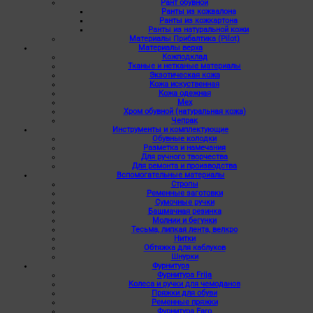
Рант обувной
Ранты из кожвалона
Ранты из кожкартона
Ранты из натуральной кожи
Материалы Прибалтика (Pilot)
Материалы верха
Кожподклад
Тканые и нетканые материалы
Экзотическая кожа
Кожа искуственная
Кожа одежная
Мех
Хром обувной (натуральная кожа)
Чепрак
Инструменты и комплектующие
Обувные колодки
Разметка и намечания
Для ручного творчества
Для ремонта и производства
Вспомогательные материалы
Стропы
Ременные заготовки
Сумочные ручки
Башмачная резинка
Молнии и бегунки
Тесьма, липкая лента, велкро
Нитки
Обтяжка для каблуков
Шнурки
Фурнитура
Фурнитура Frija
Колеса и ручки для чемоданов
Пряжки для обуви
Ременные пряжки
Фурнитура Faro