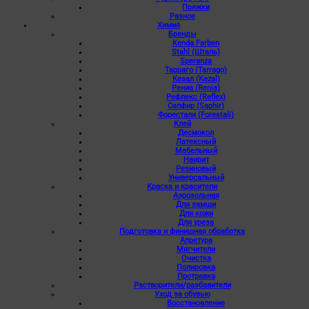
Пряжки
Разное
Химия
Бренды
Kenda Farben
Stahl (Шталь)
Speranza
Тарраго (Tarrago)
Кезал (Kezal)
Рениа (Renia)
Рефлекс (Reflex)
Сапфир (Saphir)
Форестали (Forestali)
Клей
Десмокол
Латексный
Мебельный
Наирит
Резиновый
Универсальный
Краска и красители
Аэрозольная
Для замши
Для кожи
Для уреза
Подготовка и финишная обработка
Апретура
Мягчители
Очистка
Полировка
Протравка
Растворители/разбавители
Уход за обувью
Восстановление