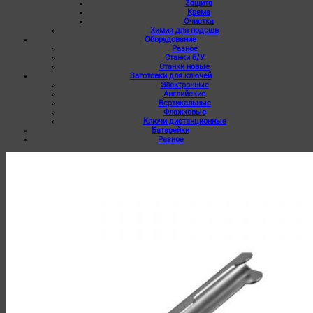
Защита
Крема
Очистка
Химия для подошв
Оборудование
Разное
Станки б/У
Станки новые
Заготовки для ключей
Электронные
Английские
Вертикальные
Флажковые
Ключи дистанционные
Батарейки
Разное