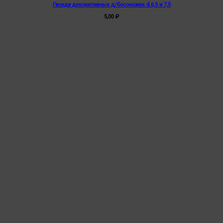
Гвозди декоративные д/босоножек d.6,5 и 7,5
5,00
₽