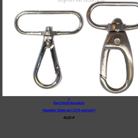
+
Быстрый просмотр
Карабин 20мм арт.2218 ник(круг)
60,00
₽