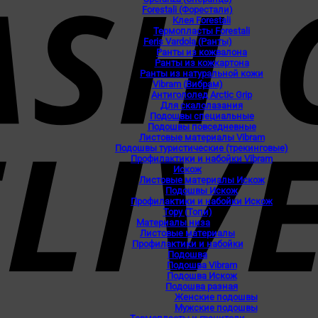
Forestali (Форестали)
Клея Forestali
Термопласты Forestali
Feris Vardola (Ранты)
Ранты из кожвалона
Ранты из кожкартона
Ранты из натуральной кожи
Vibram (Вибрам)
Антигололед Arctic Grip
Для скалолазания
Подошвы специальные
Подошвы повседневные
Листовые материалы Vibram
Подошвы туристические (трекинговые)
Профилактики и набойки Vibram
Искож
Листовые материалы Искож
Подошвы Искож
Профилактики и набойки Искож
Topy (Топи)
Материалы низа
Листовые материалы
Профилактики и набойки
Подошва
Подошва Vibram
Подошва Искож
Подошва разная
Женские подошвы
Мужские подошвы