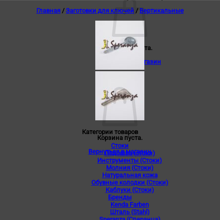
Главная
/
Заготовки для ключей
/
Вертикальные
Корзина пуста.
Вернуться в магазин
0
Корзина
Категории товаров
Корзина пуста.
Стоки
Вернуться в магазин
Подошва (стоки)
Инструменты (Стоки)
Молния (Стоки)
Натуральная кожа
Обувные колодки (Стоки)
Каблуки (Стоки)
Бренды
Kenda Farben
Шталь (Stahl)
Speranza (Сперанца)