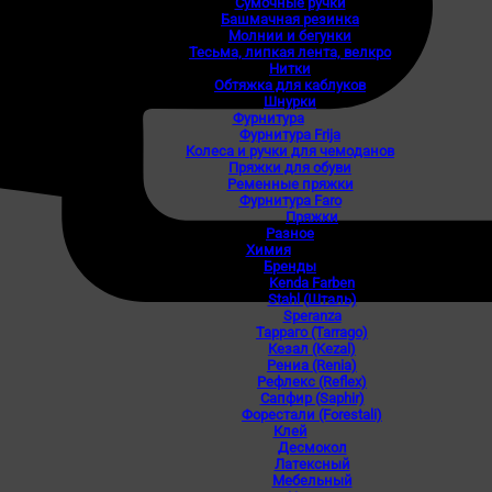
Сумочные ручки
Башмачная резинка
Молнии и бегунки
Тесьма, липкая лента, велкро
Нитки
Обтяжка для каблуков
Шнурки
Фурнитура
Фурнитура Frija
Колеса и ручки для чемоданов
Пряжки для обуви
Ременные пряжки
Фурнитура Faro
Пряжки
Разное
Химия
Бренды
Kenda Farben
Stahl (Шталь)
Speranza
Тарраго (Tarrago)
Кезал (Kezal)
Рениа (Renia)
Рефлекс (Reflex)
Сапфир (Saphir)
Форестали (Forestali)
Клей
Десмокол
Латексный
Мебельный