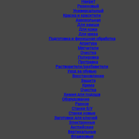
Наирит
Резиновый
Универсальный
Краска и красители
Аэрозольная
Для замши
Для кожи
Для уреза
Подготовка и финишная обработка
Апретура
Мягчители
Очистка
Полировка
Протравка
Растворители/разбавители
Уход за обувью
Восстановление
Защита
Крема
Очистка
Химия для подошв
Оборудование
Разное
Станки б/У
Станки новые
Заготовки для ключей
Электронные
Английские
Вертикальные
Флажковые