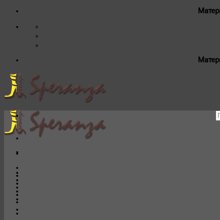
Матер
Матер
И