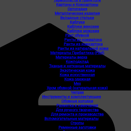
Термопласты и гранитоли
Картоны и Кожкартоны
Ортопедия
Металлические изделия
Вкладные стельки
Каблуки
Каблуки женские
Каблуки мужские
Рант обувной
Ранты из кожвалона
Ранты из кожкартона
Ранты из натуральной кожи
Материалы Прибалтика (Pilot)
Материалы верха
Кожподклад
Тканые и нетканые материалы
Экзотическая кожа
Кожа искуственная
Кожа одежная
Мех
Хром обувной (натуральная кожа)
Чепрак
Инструменты и комплектующие
Обувные колодки
Разметка и намечания
Для ручного творчества
Для ремонта и производства
Вспомогательные материалы
Стропы
Ременные заготовки