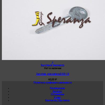
+
Быстрый просмотр
Нет в наличии
Заготов. для ключей KR-1X
60,00
₽
Политика конфиденциальности
Распродажа
Каталог
Оптовикам
О нас
Контакты/Доставка