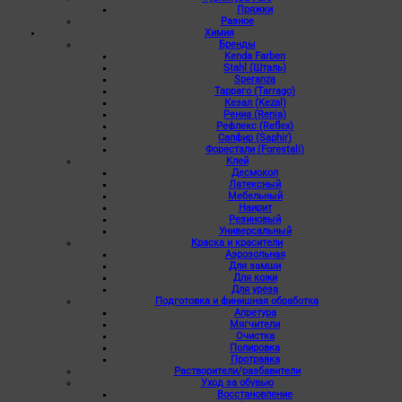
Пряжки
Разное
Химия
Бренды
Kenda Farben
Stahl (Шталь)
Speranza
Тарраго (Tarrago)
Кезал (Kezal)
Рениа (Renia)
Рефлекс (Reflex)
Сапфир (Saphir)
Форестали (Forestali)
Клей
Десмокол
Латексный
Мебельный
Наирит
Резиновый
Универсальный
Краска и красители
Аэрозольная
Для замши
Для кожи
Для уреза
Подготовка и финишная обработка
Апретура
Мягчители
Очистка
Полировка
Протравка
Растворители/разбавители
Уход за обувью
Восстановление