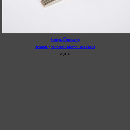
+
Быстрый просмотр
Заготов. для ключей Master Lock LM3 1
28,00
₽