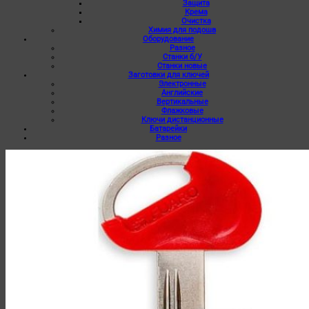
Защита
Крема
Очистка
Химия для подошв
Оборудование
Разное
Станки б/У
Станки новые
Заготовки для ключей
Электронные
Английские
Вертикальные
Флажковые
Ключи дистанционные
Батарейки
Разное