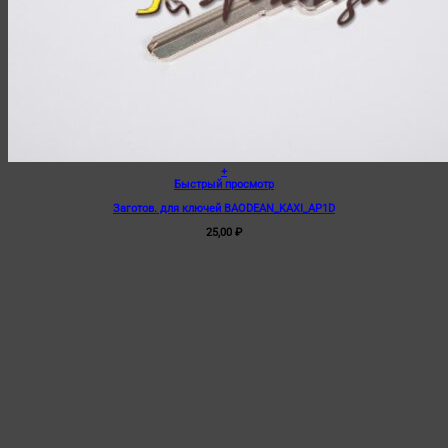
+
Быстрый просмотр
Заготов. для ключей BAODEAN_KAXI_AP1D
25,00
₽