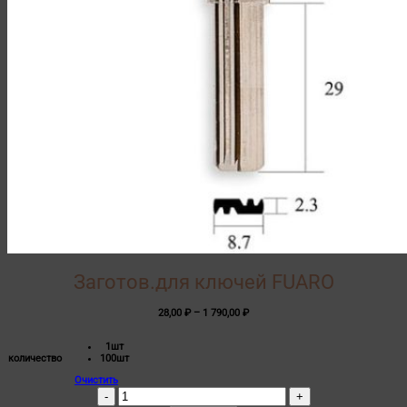
Заготов.для ключей FUARO
Диапазон
28,00
₽
–
1 790,00
₽
цен:
28,00 ₽
1шт
–
количество
100шт
1
790,00 ₽
Очистить
Количество
товара