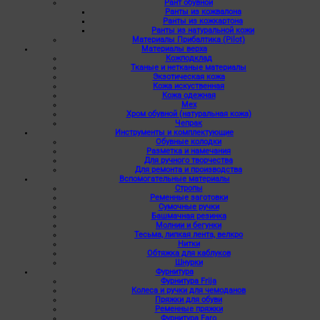
Рант обувной
Ранты из кожвалона
Ранты из кожкартона
Ранты из натуральной кожи
Материалы Прибалтика (Pilot)
Материалы верха
Кожподклад
Тканые и нетканые материалы
Экзотическая кожа
Кожа искуственная
Кожа одежная
Мех
Хром обувной (натуральная кожа)
Чепрак
Инструменты и комплектующие
Обувные колодки
Разметка и намечания
Для ручного творчества
Для ремонта и производства
Вспомогательные материалы
Стропы
Ременные заготовки
Сумочные ручки
Башмачная резинка
Молнии и бегунки
Тесьма, липкая лента, велкро
Нитки
Обтяжка для каблуков
Шнурки
Фурнитура
Фурнитура Frija
Колеса и ручки для чемоданов
Пряжки для обуви
Ременные пряжки
Фурнитура Faro