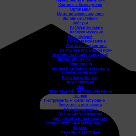
Термопласты и гранитоли
Картоны и Кожкартоны
Ортопедия
Металлические изделия
Вкладные стельки
Каблуки
Каблуки женские
Каблуки мужские
Рант обувной
Ранты из кожвалона
Ранты из кожкартона
Ранты из натуральной кожи
Материалы Прибалтика (Pilot)
Материалы верха
Кожподклад
Тканые и нетканые материалы
Экзотическая кожа
Кожа искуственная
Кожа одежная
Мех
Хром обувной (натуральная кожа)
Чепрак
Инструменты и комплектующие
Разметка и намечания
Обувные колодки
Для ручного творчества
Для ремонта и производства
Вспомогательные материалы
Стропы
Ременные заготовки