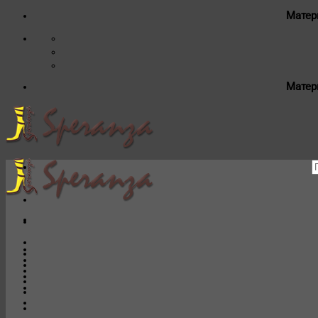
Матер
Матер
И