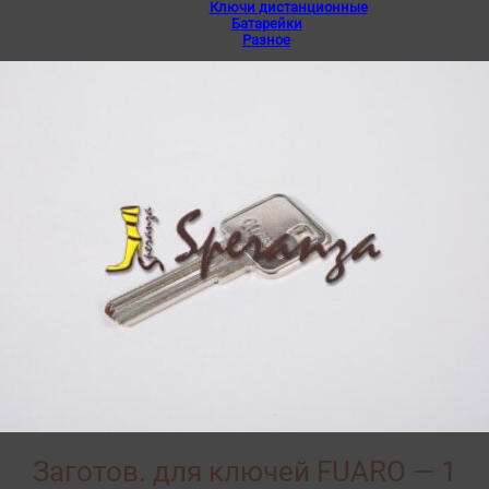
Ключи дистанционные
Батарейки
Разное
Заготов. для ключей FUARO — 1