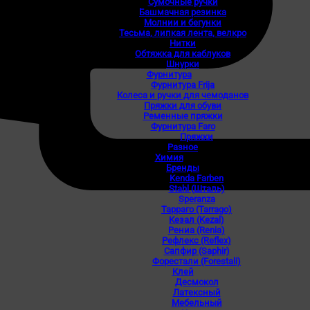
Сумочные ручки
Башмачная резинка
Молнии и бегунки
Тесьма, липкая лента, велкро
Нитки
Обтяжка для каблуков
Шнурки
Фурнитура
Фурнитура Frija
Колеса и ручки для чемоданов
Пряжки для обуви
Ременные пряжки
Фурнитура Faro
Пряжки
Разное
Химия
Бренды
Kenda Farben
Stahl (Шталь)
Speranza
Тарраго (Tarrago)
Кезал (Kezal)
Рениа (Renia)
Рефлекс (Reflex)
Сапфир (Saphir)
Форестали (Forestali)
Клей
Десмокол
Латексный
Мебельный