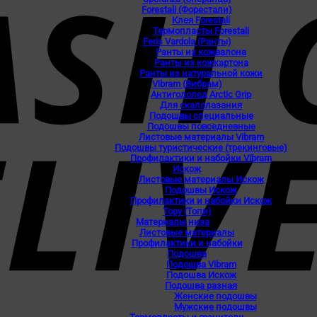
Forestali (Форестали)
Клея Forestali
Термопласты Forestali
Feris Vardola (Ранты)
Ранты из кожвалона
Ранты из кожкартона
Ранты из натуральной кожи
Vibram (Вибрам)
Антигололед Arctic Grip
Для скалолазания
Подошвы специальные
Подошвы повседневные
Листовые материалы Vibram
Подошвы туристические (трекинговые)
Профилактики и набойки Vibram
Искож
Листовые материалы Искож
Подошвы Искож
Профилактики и набойки Искож
Topy (Топи)
Материалы низа
Листовые материалы
Профилактики и набойки
Подошва
Подошва Vibram
Подошва Искож
Подошва разная
Женские подошвы
Мужские подошвы