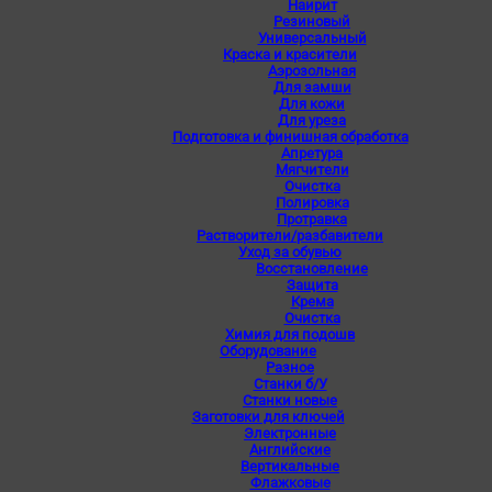
Наирит
Резиновый
Универсальный
Краска и красители
Аэрозольная
Для замши
Для кожи
Для уреза
Подготовка и финишная обработка
Апретура
Мягчители
Очистка
Полировка
Протравка
Растворители/разбавители
Уход за обувью
Восстановление
Защита
Крема
Очистка
Химия для подошв
Оборудование
Разное
Станки б/У
Станки новые
Заготовки для ключей
Электронные
Английские
Вертикальные
Флажковые