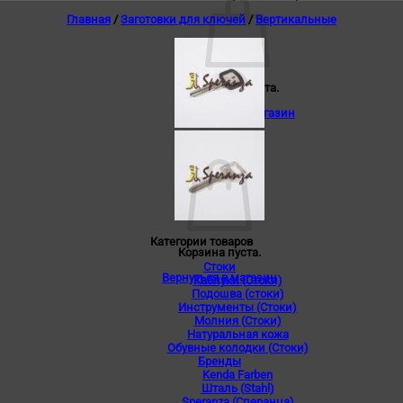
Главная
/
Заготовки для ключей
/
Вертикальные
Корзина пуста.
Вернуться в магазин
0
Корзина
Категории товаров
Корзина пуста.
Стоки
Вернуться в магазин
Каблуки (Стоки)
Подошва (стоки)
Инструменты (Стоки)
Молния (Стоки)
Натуральная кожа
Обувные колодки (Стоки)
Бренды
Kenda Farben
Шталь (Stahl)
Speranza (Сперанца)