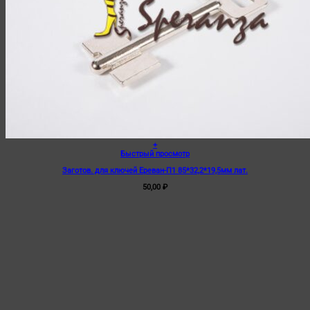
+
Быстрый просмотр
Заготов. для ключей Ереван-П1 85*32,2*19,5мм лат.
50,00
₽