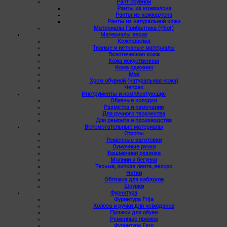
Рант обувной
Ранты из кожвалона
Ранты из кожкартона
Ранты из натуральной кожи
Материалы Прибалтика (Pilot)
Материалы верха
Кожподклад
Тканые и нетканые материалы
Экзотическая кожа
Кожа искуственная
Кожа одежная
Мех
Хром обувной (натуральная кожа)
Чепрак
Инструменты и комплектующие
Обувные колодки
Разметка и намечания
Для ручного творчества
Для ремонта и производства
Вспомогательные материалы
Стропы
Ременные заготовки
Сумочные ручки
Башмачная резинка
Молнии и бегунки
Тесьма, липкая лента, велкро
Нитки
Обтяжка для каблуков
Шнурки
Фурнитура
Фурнитура Frija
Колеса и ручки для чемоданов
Пряжки для обуви
Ременные пряжки
Фурнитура Faro