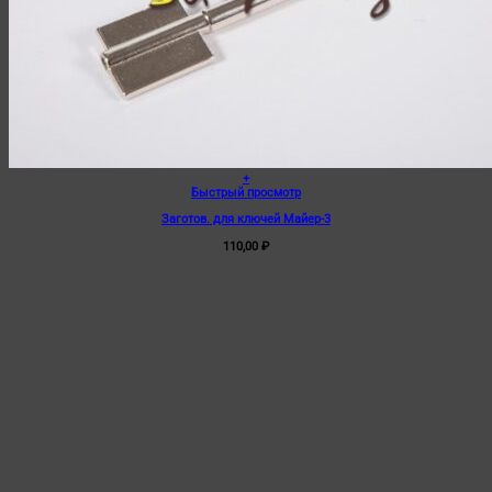
+
Быстрый просмотр
Заготов. для ключей Майер-3
110,00
₽