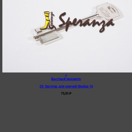
+
Быстрый просмотр
23- Заготов. для ключей Эльбор 16
75,00
₽