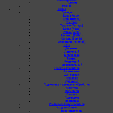
Пряжки
Разное
Химия
Бренды
Kenda Farben
Stahl (Шталь)
Speranza
Тарраго (Tarrago)
Кезал (Kezal)
Рениа (Renia)
Рефлекс (Reflex)
Сапфир (Saphir)
Форестали (Forestali)
Клей
Десмокол
Латексный
Мебельный
Наирит
Резиновый
Универсальный
Краска и красители
Аэрозольная
Для замши
Для кожи
Для уреза
Подготовка и финишная обработка
Апретура
Мягчители
Очистка
Полировка
Протравка
Растворители/разбавители
Уход за обувью
Восстановление