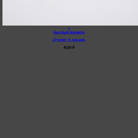
+
Быстрый просмотр
27-сенат -4 .кор.шир.
42,00
₽