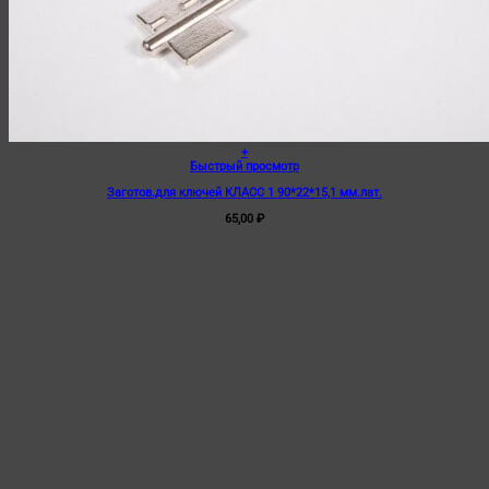
+
Быстрый просмотр
Заготов.для ключей КЛАСС 1 90*22*15,1 мм.лат.
65,00
₽