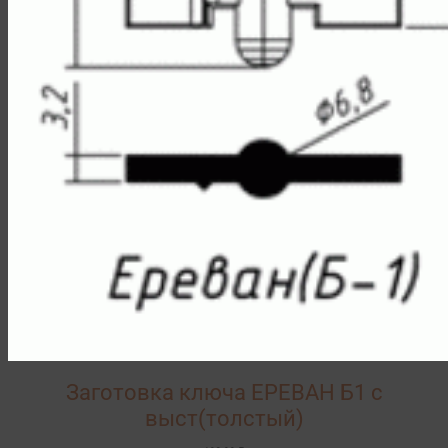
Заготовка ключа ЕРЕВАН Б1 с
выст(толстый)