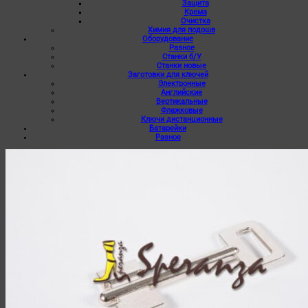
Защита
Крема
Очистка
Химия для подошв
Оборудование
Разное
Станки б/У
Станки новые
Заготовки для ключей
Электронные
Английские
Вертикальные
Флажковые
Ключи дистанционные
Батарейки
Разное