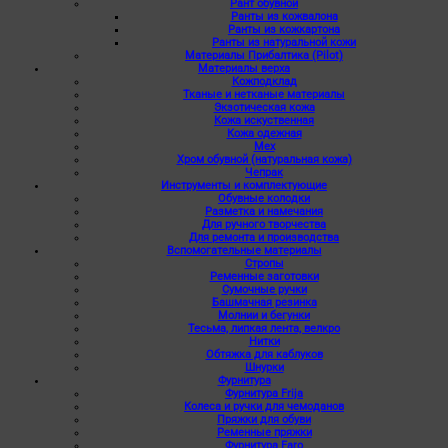
Рант обувной
Ранты из кожвалона
Ранты из кожкартона
Ранты из натуральной кожи
Материалы Прибалтика (Pilot)
Материалы верха
Кожподклад
Тканые и нетканые материалы
Экзотическая кожа
Кожа искуственная
Кожа одежная
Мех
Хром обувной (натуральная кожа)
Чепрак
Инструменты и комплектующие
Обувные колодки
Разметка и намечания
Для ручного творчества
Для ремонта и производства
Вспомогательные материалы
Стропы
Ременные заготовки
Сумочные ручки
Башмачная резинка
Молнии и бегунки
Тесьма, липкая лента, велкро
Нитки
Обтяжка для каблуков
Шнурки
Фурнитура
Фурнитура Frija
Колеса и ручки для чемоданов
Пряжки для обуви
Ременные пряжки
Фурнитура Faro