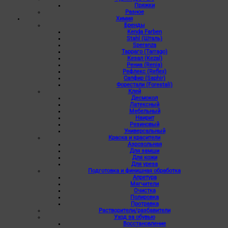
Пряжки
Разное
Химия
Бренды
Kenda Farben
Stahl (Шталь)
Speranza
Тарраго (Tarrago)
Кезал (Kezal)
Рениа (Renia)
Рефлекс (Reflex)
Сапфир (Saphir)
Форестали (Forestali)
Клей
Десмокол
Латексный
Мебельный
Наирит
Резиновый
Универсальный
Краска и красители
Аэрозольная
Для замши
Для кожи
Для уреза
Подготовка и финишная обработка
Апретура
Мягчители
Очистка
Полировка
Протравка
Растворители/разбавители
Уход за обувью
Восстановление