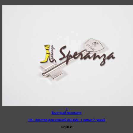
+
Быстрый просмотр
189- Заготов.для ключей АОСАМ- 1 литье Р. узкий
52,00
₽