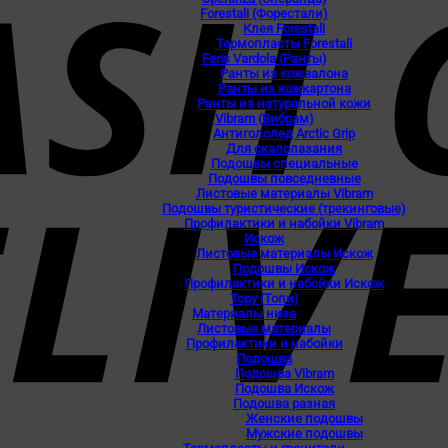
Forestali (Форестали)
Клея Forestali
Термопласты Forestali
Feris Vardola (Ранты)
Ранты из кожвалона
Ранты из кожкартона
Ранты из натуральной кожи
Vibram (Вибрам)
Антигололед Arctic Grip
Для скалолазания
Подошвы специальные
Подошвы повседневные
Листовые материалы Vibram
Подошвы туристические (трекинговые)
Профилактики и набойки Vibram
Искож
Листовые материалы Искож
Подошвы Искож
Профилактики и набойки Искож
Topy (Топи)
Материалы низа
Листовые материалы
Профилактики и набойки
Подошва
Подошва Vibram
Подошва Искож
Подошва разная
Женские подошвы
Мужские подошвы