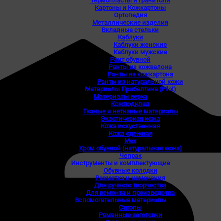
Термопласты и гранитоли
Картоны и Кожкартоны
Ортопедия
Металлические изделия
Вкладные стельки
Каблуки
Каблуки женские
Каблуки мужские
Рант обувной
Ранты из кожвалона
Ранты из кожкартона
Ранты из натуральной кожи
Материалы Прибалтика (Pilot)
Материалы верха
Кожподклад
Тканые и нетканые материалы
Экзотическая кожа
Кожа искуственная
Кожа одежная
Мех
Хром обувной (натуральная кожа)
Чепрак
Инструменты и комплектующие
Обувные колодки
Разметка и намечания
Для ручного творчества
Для ремонта и производства
Вспомогательные материалы
Стропы
Ременные заготовки