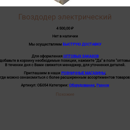
Гвоздодер электрический
4 500,00
₽
Нет в наличии
Мы осуществляем
БЫСТРУЮ ДОСТАВКУ
Для оформления
ОПТОВЫХ ЗАКАЗОВ
 добавьте в корзину необходимые позиции, нажмите "Да" в поле "оптовы
В течении дня с Вами свяжется менеджер, для уточнения деталей.
Приглашаем в наши
РОЗНИЧНЫЕ МАГАЗИНЫ
,
где можно ознакомиться с более расширенным ассортиментов товаров
Артикул:
ОБ054
Категории:
Оборудование
,
Разное
Похожие