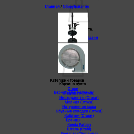
Главная
/
Оборудование
Корзина пуста.
Вернуться в магазин
0
Корзина
Категории товаров
Корзина пуста.
Стоки
Вернуться в магазин
Подошва (стоки)
Инструменты (Стоки)
Молния (Стоки)
Натуральная кожа
Обувные колодки (Стоки)
Каблуки (Стоки)
Бренды
Kenda Farben
Шталь (Stahl)
Speranza (Сперанца)