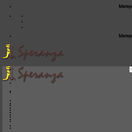
Матер
Матер
И