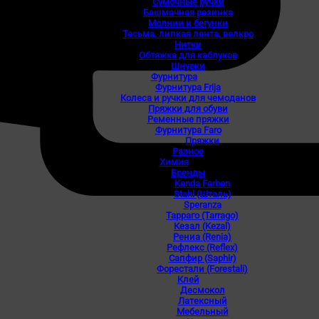
Сумочные ручки
Башмачная резинка
Молнии и бегунки
Тесьма, липкая лента, велкро
Нитки
Обтяжка для каблуков
Шнурки
Фурнитура
Фурнитура Frija
Колеса и ручки для чемоданов
Пряжки для обуви
Ременные пряжки
Фурнитура Faro
Пряжки
Разное
Химия
Бренды
Kenda Farben
Stahl (Шталь)
Speranza
Тарраго (Tarrago)
Кезал (Kezal)
Рениа (Renia)
Рефлекс (Reflex)
Сапфир (Saphir)
Форестали (Forestali)
Клей
Десмокол
Латексный
Мебельный