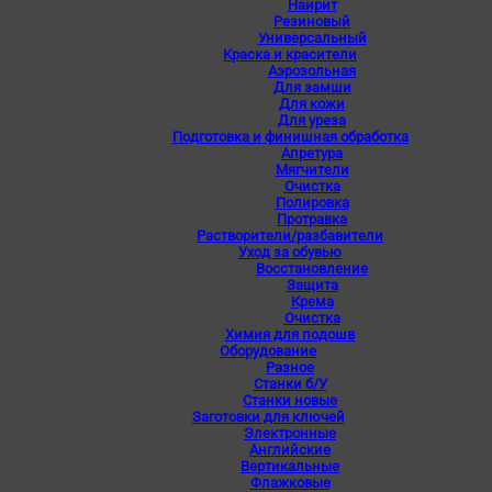
Наирит
Резиновый
Универсальный
Краска и красители
Аэрозольная
Для замши
Для кожи
Для уреза
Подготовка и финишная обработка
Апретура
Мягчители
Очистка
Полировка
Протравка
Растворители/разбавители
Уход за обувью
Восстановление
Защита
Крема
Очистка
Химия для подошв
Оборудование
Разное
Станки б/У
Станки новые
Заготовки для ключей
Электронные
Английские
Вертикальные
Флажковые